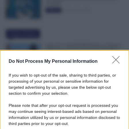
50.000€”
5 Novembre 2025
Evidenza
Ultime Notizie
Agricoli, Controlli INPS Anche ad Agosto
e Settembre: Cosa Cambia per Aziende e
Lavoratori
Do Not Process My Personal Information
8 Agosto 2026
Evidenza
If you wish to opt-out of the sale, sharing to third parties, or
Emissione Speciale Arretrati Visibile su
processing of your personal or sensitive information for
NoiPA: Ci Sono gli Importi Netti. Ecco il
targeted advertising by us, please use the below opt-out
Dettaglio
section to confirm your selection.
8 Agosto 2026
Evidenza
Please note that after your opt-out request is processed you
may continue seeing interest-based ads based on personal
Colf e Badanti, in Malattia Conservi il
information utilized by us or personal information disclosed to
Posto Fino a 270 Giorni: Cosa Prevede il
third parties prior to your opt-out.
Nuovo CCNL