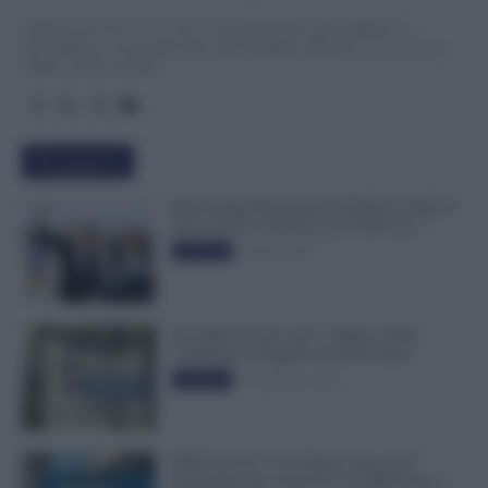
TuttoLavoro24.it è un sito di informazione giornalistica e
specialistica sui grandi temi dell’attualità attinenti al Lavoro, ai
Diritti, all’Economia.
Più popolari
Busta paga dipendenti di Palazzo Chigi, Il
Sole 24 Ore: aumento da 9.500 euro
9 Marzo 2022
Evidenza
Invalidità Civile: dal 1° Marzo 2026
Cambiano le Regole in 40 Province
13 Febbraio 2026
Evidenza
INPS ricorda “C’è Tempo fino al 14
Novembre per il Bonus con ISEE Fino a