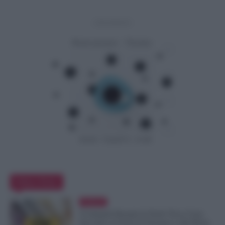
- Advertisement -
Editor Picks
Evidenza
Ti Ammali Durante le Ferie? Ecco Cosa
Succede ai Giorni di Vacanza e alla Busta