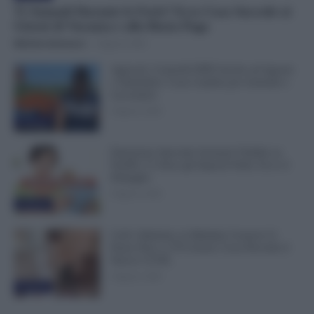
Ti Ammali Durante le Ferie? Ecco Cosa Succede ai
Giorni di Vacanza e alla Busta Paga
Michele Antenucci
-
8 Agosto 2026
Agricoli, Controlli INPS Anche ad Agosto
e Settembre: Cosa Cambia per Aziende e
Lavoratori
8 Agosto 2026
Evidenza
Emissione Speciale Arretrati Visibile su
NoiPA: Ci Sono gli Importi Netti. Ecco il
Dettaglio
8 Agosto 2026
Evidenza
Colf e Badanti, in Malattia Conservi il
Posto Fino a 270 Giorni: Cosa Prevede il
Nuovo CCNL
8 Agosto 2026
Evidenza