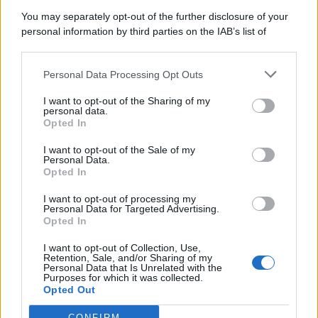
8 Agosto 2026
Evidenza
You may separately opt-out of the further disclosure of your
personal information by third parties on the IAB’s list of
downstream participants.
Categorie
Personal Data Processing Opt Outs
This information may also be disclosed by us to third parties
on the IAB’s List of Downstream Participants that may further
Evidenza
20723
I want to opt-out of the Sharing of my
disclose it to other third parties.
personal data.
Lavoro & Diritti
14928
Opted In
Cronaca sindacale
8053
Politica
5140
I want to opt-out of the Sale of my
Scuola & Formazione
3015
Personal Data.
Opted In
Economia & Lavoro
1125
Fisco & Tasse
533
I want to opt-out of processing my
Senza categoria
371
Personal Data for Targeted Advertising.
Opted In
I want to opt-out of Collection, Use,
Retention, Sale, and/or Sharing of my
TuttoLavoro24.it Testata giornalistica registrata presso il Tribunale di
Personal Data that Is Unrelated with the
Roma al n. 97/2020 del 25 settembre 2020 - Aut. ROC n. 39028
Purposes for which it was collected.
Opted Out
Editore:
Nevera Editore s.r.l.
via Tiburtina, 5 - 00185 Roma
Direttore Responsabile: Alessandra Decini
CONFIRM
redazione:
redazione@tuttolavoro24.it