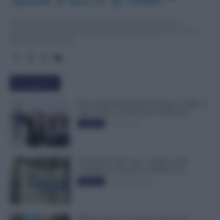
Quando  il  lavo
r
o  fa  notizia
TuttoLavoro24.it è un sito di informazione giornalistica e
specialistica sui grandi temi dell’attualità attinenti al Lavoro, ai
Diritti, all’Economia.
Più popolari
Busta paga dipendenti di Palazzo Chigi, Il
Sole 24 Ore: aumento da 9.500 euro
9 Marzo 2022
Evidenza
Invalidità Civile: dal 1° Marzo 2026
Cambiano le Regole in 40 Province
13 Febbraio 2026
Evidenza
INPS ricorda “C’è Tempo fino al 14