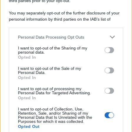
third parties prior to your opt-out.
9 Agosto 2026
Evidenza
You may separately opt-out of the further disclosure of your
personal information by third parties on the IAB’s list of
downstream participants.
Categorie
Personal Data Processing Opt Outs
This information may also be disclosed by us to third parties
on the IAB’s List of Downstream Participants that may further
Evidenza
20730
I want to opt-out of the Sharing of my
disclose it to other third parties.
personal data.
Lavoro & Diritti
14935
Opted In
Cronaca sindacale
8053
Politica
5140
I want to opt-out of the Sale of my
Scuola & Formazione
3015
Personal Data.
Opted In
Economia & Lavoro
1125
Fisco & Tasse
533
I want to opt-out of processing my
Senza categoria
371
Personal Data for Targeted Advertising.
Opted In
I want to opt-out of Collection, Use,
Retention, Sale, and/or Sharing of my
TuttoLavoro24.it Testata giornalistica registrata presso il Tribunale di
Personal Data that Is Unrelated with the
Roma al n. 97/2020 del 25 settembre 2020 - Aut. ROC n. 39028
Purposes for which it was collected.
Opted Out
Editore:
Nevera Editore s.r.l.
via Tiburtina, 5 - 00185 Roma