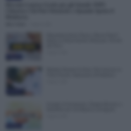
Riscatto Laurea Gratis per gli Statali: INPS
Chiarisce Chi Può Ottenerlo e Quando Spetta il
Rimborso
Mirco Telaro
-
9 Agosto 2026
Dipendenti Senza Pausa e Buoni Pasto?
Spetta un Risarcimento Detassato: Novità
dal Fisco
9 Agosto 2026
Evidenza
Malattia Durante le Ferie, Può Arrivare la
Visita Fiscale: Attenzione all’Indirizzo
9 Agosto 2026
Evidenza
Assegno di Inclusione, Doppia Ricarica a
Settembre per Chi Rinnova ad Agosto
9 Agosto 2026
Evidenza