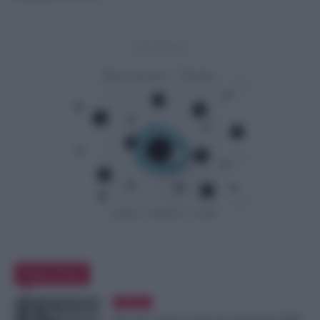
- Advertisement -
Editor Picks
Evidenza
Riscatto Laurea Gratis per gli Statali: INPS