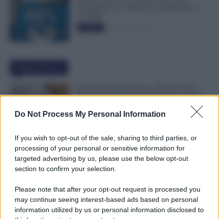
Novembre per il Bonus con ISEE Fino a
50.000€”
5 Novembre 2025
Evidenza
Ultime Notizie
Dipendenti Senza Pausa e Buoni Pasto?
Spetta un Risarcimento Detassato: Novità
dal Fisco
Do Not Process My Personal Information
9 Agosto 2026
Evidenza
If you wish to opt-out of the sale, sharing to third parties, or
Malattia Durante le Ferie, Può Arrivare la
processing of your personal or sensitive information for
Visita Fiscale: Attenzione all’Indirizzo
targeted advertising by us, please use the below opt-out
9 Agosto 2026
Evidenza
section to confirm your selection.
Please note that after your opt-out request is processed you
may continue seeing interest-based ads based on personal
Assegno di Inclusione, Doppia Ricarica a
information utilized by us or personal information disclosed to
Settembre per Chi Rinnova ad Agosto