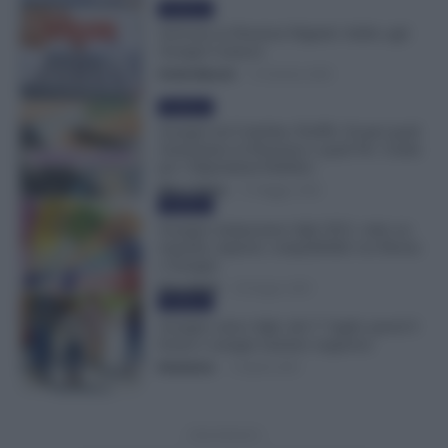
Evidenza
Arrivano le Pensioni Digitali: Addio agli
Assegni Cartacei
Otello Bianchi
-
12 Ottobre 2025
Evidenza
Assegni nel Cedolino NoiPA: Scopri quali
Aumentano la Pensione e quali No. Guida
per i Dipendenti Pubblici
Mirco Telaro
-
31 Maggio 2025
Evidenza
Assegno temporaneo figli 2021, tutto su:
requisiti, importi, compatibilità con Bonus
e Assegni
Erica Zamò
-
23 Giugno 2021
Evidenza
Assegno unico figli, dal 1° luglio questi 6
bonus e assegni saranno soppressi
Redazione
-
12 Aprile 2021
- Advertisement -