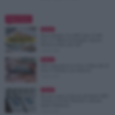
Editor Picks
Evidenza
Bonus Bollette Con ISEE Sotto 25.000
Euro: 4,7 Milioni di Famiglie, Importo
Diverso in Base alla Città
9 Agosto 2026
Evidenza
FESI, Indennità da 41 Euro al Mese Ma 50
Euro è l’Obiettivo dei Sindacati
9 Agosto 2026
Evidenza
Riscatto Laurea Gratis per gli Statali: INPS
Chiarisce Chi Può Ottenerlo e Quando
Spetta il Rimborso
9 Agosto 2026