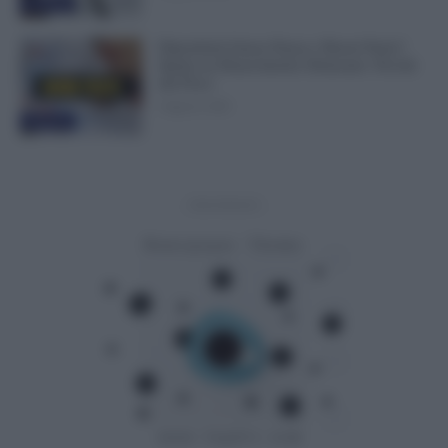
Evidenza
Dipendenti Senza Pausa e Buoni Pasto?
Spetta un Risarcimento Detassato: Novità
dal Fisco
9 Agosto 2026
Evidenza
- Advertisement -