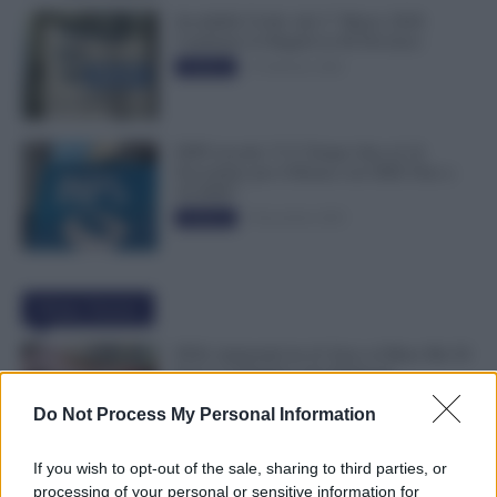
Invalidità Civile: dal 1° Marzo 2026
Cambiano le Regole in 40 Province
13 Febbraio 2026
Evidenza
INPS ricorda “C’è Tempo fino al 14
Novembre per il Bonus con ISEE Fino a
50.000€”
5 Novembre 2025
Evidenza
Ultime Notizie
FESI, Indennità da 41 Euro al Mese Ma 50
Euro è l’Obiettivo dei Sindacati
9 Agosto 2026
Evidenza
Do Not Process My Personal Information
If you wish to opt-out of the sale, sharing to third parties, or
Riscatto Laurea Gratis per gli Statali: INPS
processing of your personal or sensitive information for