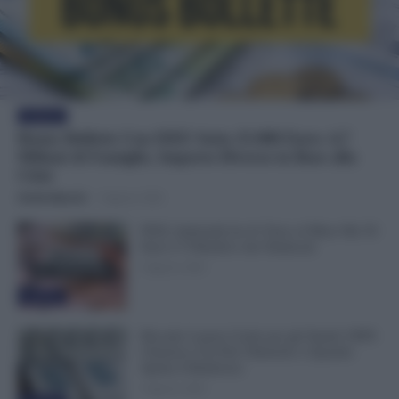
Evidenza
Bonus Bollette Con ISEE Sotto 25.000 Euro: 4,7
Milioni di Famiglie, Importo Diverso in Base alla
Città
Otello Bianchi
-
9 Agosto 2026
FESI, Indennità da 41 Euro al Mese Ma 50
Euro è l’Obiettivo dei Sindacati
9 Agosto 2026
Evidenza
Riscatto Laurea Gratis per gli Statali: INPS
Chiarisce Chi Può Ottenerlo e Quando
Spetta il Rimborso
9 Agosto 2026