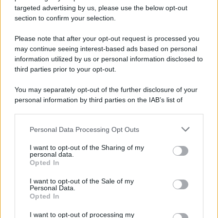
Chiarisce Chi Può Ottenerlo e Quando
targeted advertising by us, please use the below opt-out
Spetta il Rimborso
section to confirm your selection.
9 Agosto 2026
Evidenza
Please note that after your opt-out request is processed you
may continue seeing interest-based ads based on personal
Dipendenti Senza Pausa e Buoni Pasto?
information utilized by us or personal information disclosed to
Spetta un Risarcimento Detassato: Novità
third parties prior to your opt-out.
dal Fisco
9 Agosto 2026
Evidenza
You may separately opt-out of the further disclosure of your
personal information by third parties on the IAB’s list of
downstream participants.
Categorie
Personal Data Processing Opt Outs
This information may also be disclosed by us to third parties
on the IAB’s List of Downstream Participants that may further
Evidenza
20732
I want to opt-out of the Sharing of my
disclose it to other third parties.
personal data.
Lavoro & Diritti
14937
Opted In
Cronaca sindacale
8053
Politica
5140
I want to opt-out of the Sale of my
Scuola & Formazione
3015
Personal Data.
Opted In
Economia & Lavoro
1125
Fisco & Tasse
533
I want to opt-out of processing my