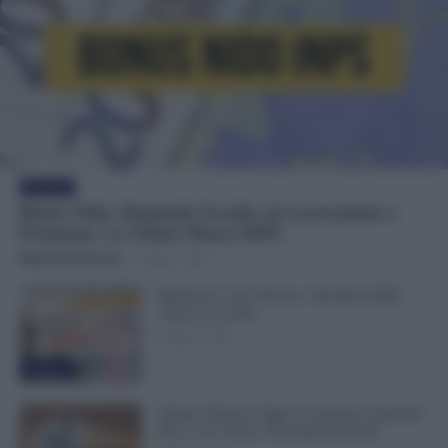
Evidenza
Bonus Nido: Domande Accolte, in Lavorazione o
Prenotate. Le Ultime Mosse INPS
Michele Antenucci
-
6 Agosto 2026
Rimborso 730, Partono i Bonifici INPS.
Arriva la Svolta
6 Agosto 2026
Evidenza
Statali, Firmato Oggi il Contratto: Aumenti
fino a 221 Euro e Arretrati dal 2025