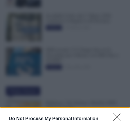
Invalidità Civile: dal 1° Marzo 2026
Cambiano le Regole in 40 Province
13 Febbraio 2026
Evidenza
INPS ricorda “C’è Tempo fino al 14
Novembre per il Bonus con ISEE Fino a
50.000€”
5 Novembre 2025
Evidenza
Ultime Notizie
Rimborso 730, Partono i Bonifici INPS.
Arriva la Svolta
6 Agosto 2026
Evidenza
Do Not Process My Personal Information