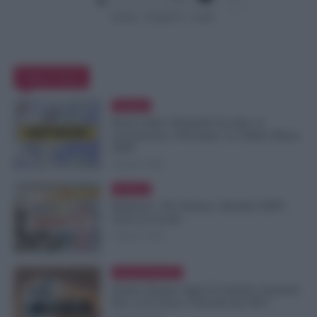
Editor Picks
Evidenza
Bonus Nido: Domande Accolte, in
Lavorazione o Prenotate. Le Ultime Mosse
INPS
6 Agosto 2026
Evidenza
Rimborso 730, Partono i Bonifici INPS.
Arriva la Svolta
6 Agosto 2026
Cronaca sindacale
Statali, Firmato Oggi il Contratto: Aumenti
fino a 221 Euro e Arretrati dal 2025