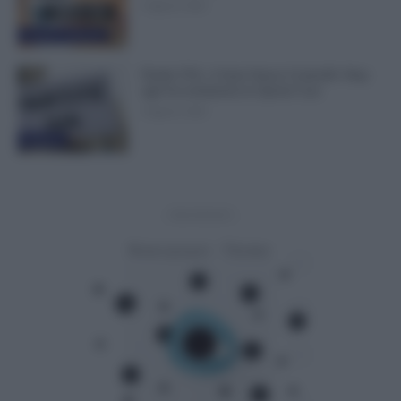
6 Agosto 2026
Cronaca sindacale
Partite IVA, 4 Anni Senza Controlli: Stop
agli Accertamenti in Questi Casi
6 Agosto 2026
Evidenza
- Advertisement -