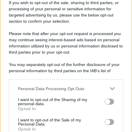
If you wish to opt-out of the sale, sharing to third parties, or
Statali, Firmato Oggi il Contratto: Aumenti
processing of your personal or sensitive information for
fino a 221 Euro e Arretrati dal 2025
targeted advertising by us, please use the below opt-out
6 Agosto 2026
Cronaca sindacale
section to confirm your selection.
Please note that after your opt-out request is processed you
may continue seeing interest-based ads based on personal
Partite IVA, 4 Anni Senza Controlli: Stop
information utilized by us or personal information disclosed to
agli Accertamenti in Questi Casi
third parties prior to your opt-out.
6 Agosto 2026
Evidenza
You may separately opt-out of the further disclosure of your
personal information by third parties on the IAB’s list of
downstream participants.
Categorie
Personal Data Processing Opt Outs
This information may also be disclosed by us to third parties
on the IAB’s List of Downstream Participants that may further
Evidenza
20699
I want to opt-out of the Sharing of my
disclose it to other third parties.
personal data.
Lavoro & Diritti
14912
Opted In
Cronaca sindacale
8051
Politica
5139
I want to opt-out of the Sale of my
Scuola & Formazione
3010
Personal Data.
Opted In
Economia & Lavoro
1125