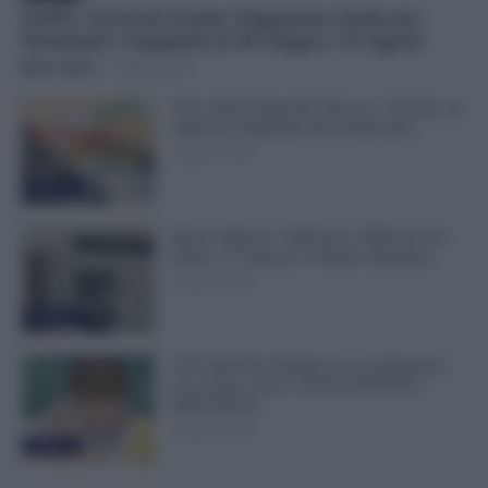
NoiPA, Arretrati Scuola: Pagamento Anche per
Pensionati e Supplenti al 30 Giugno e 31 Agosto
Mirco Telaro
-
6 Agosto 2026
Ferie, Busta Paga Più Alta per i Turnisti: ad
Agosto lo Stipendio Può Aumentare
6 Agosto 2026
Evidenza
Bonus Figli da 1.000 Euro, INPS Avvisa:
Dopo il 12 Agosto Si Perde il Bonifico
6 Agosto 2026
Evidenza
GPS 2026/28, Pubblicate le Graduatorie:
Cosa Fare e Dove Vederle [ELENCO
PROVINCE]
5 Agosto 2026
Evidenza