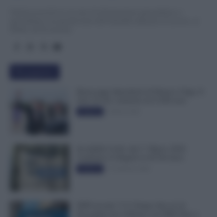
TuttoLavoro24.it è un sito di informazione giornalistica e
specialistica sui grandi temi dell’attualità attinenti al Lavoro, ai
Diritti, all’Economia.
Più popolari
Busta paga dipendenti di Palazzo Chigi, Il
Sole 24 Ore: aumento da 9.500 euro
9 Marzo 2022
Evidenza
Invalidità Civile: dal 1° Marzo 2026
Cambiano le Regole in 40 Province
13 Febbraio 2026
Evidenza
INPS ricorda “C’è Tempo fino al 14
Novembre per il Bonus con ISEE Fino a