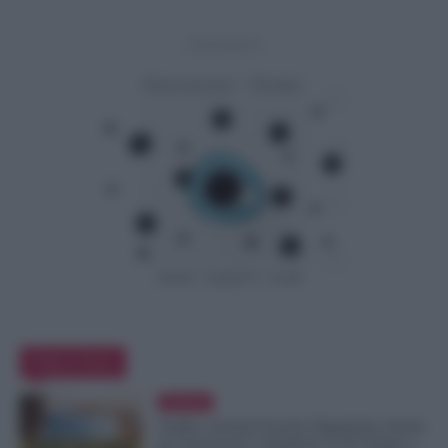
- Advertisement -
Editor Picks
Evidenza
NoiPA, Arretrati Scuola: Pagamento Anche
per Pensionati e Supplenti al 30 Giugno e