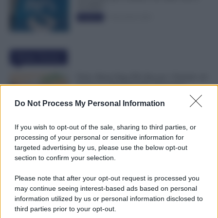
50.000€”
5 Novembre 2025
Evidenza
Ultime Notizie
Ferie, Busta Paga Più Alta per i Turnisti: ad
Agosto lo Stipendio Può Aumentare
6 Agosto 2026
Evidenza
Do Not Process My Personal Information
If you wish to opt-out of the sale, sharing to third parties, or
Bonus Figli da 1.000 Euro, INPS Avvisa:
processing of your personal or sensitive information for
Dopo il 12 Agosto Si Perde il Bonifico
targeted advertising by us, please use the below opt-out
6 Agosto 2026
Evidenza
section to confirm your selection.
Please note that after your opt-out request is processed you
may continue seeing interest-based ads based on personal
GPS 2026/28, Pubblicate le Graduatorie:
information utilized by us or personal information disclosed to
Cosa Fare e Dove Vederle [ELENCO
third parties prior to your opt-out.
PROVINCE]