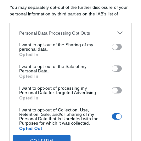
5 Agosto 2026
Evidenza
You may separately opt-out of the further disclosure of your
personal information by third parties on the IAB’s list of
downstream participants.
Categorie
Personal Data Processing Opt Outs
This information may also be disclosed by us to third parties
on the IAB’s List of Downstream Participants that may further
Evidenza
20691
I want to opt-out of the Sharing of my
disclose it to other third parties.
personal data.
Lavoro & Diritti
14907
Opted In
Cronaca sindacale
8050
Politica
5139
I want to opt-out of the Sale of my
Scuola & Formazione
3009
Personal Data.
Opted In
Economia & Lavoro
1125
Fisco & Tasse
533
I want to opt-out of processing my
Senza categoria
371
Personal Data for Targeted Advertising.
Opted In
I want to opt-out of Collection, Use,
Retention, Sale, and/or Sharing of my
TuttoLavoro24.it Testata giornalistica registrata presso il Tribunale di
Personal Data that Is Unrelated with the
Roma al n. 97/2020 del 25 settembre 2020 - Aut. ROC n. 39028
Purposes for which it was collected.
Opted Out
Editore:
Nevera Editore s.r.l.
via Tiburtina, 5 - 00185 Roma
Direttore Responsabile: Alessandra Decini
CONFIRM
redazione:
redazione@tuttolavoro24.it