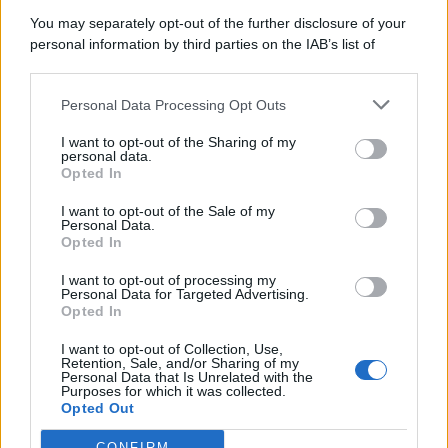
You may separately opt-out of the further disclosure of your
personal information by third parties on the IAB’s list of
downstream participants.
Categorie
Personal Data Processing Opt Outs
This information may also be disclosed by us to third parties
on the IAB’s List of Downstream Participants that may further
Evidenza
20720
I want to opt-out of the Sharing of my
disclose it to other third parties.
personal data.
Lavoro & Diritti
14925
Opted In
Cronaca sindacale
8053
Politica
5140
I want to opt-out of the Sale of my
Scuola & Formazione
3015
Personal Data.
Opted In
Economia & Lavoro
1125
Fisco & Tasse
533
I want to opt-out of processing my
Senza categoria
371
Personal Data for Targeted Advertising.
Opted In
I want to opt-out of Collection, Use,
Retention, Sale, and/or Sharing of my
TuttoLavoro24.it Testata giornalistica registrata presso il Tribunale di
Personal Data that Is Unrelated with the
Roma al n. 97/2020 del 25 settembre 2020 - Aut. ROC n. 39028
Purposes for which it was collected.
Opted Out
Editore:
Nevera Editore s.r.l.
via Tiburtina, 5 - 00185 Roma
Direttore Responsabile: Alessandra Decini
CONFIRM
redazione:
redazione@tuttolavoro24.it