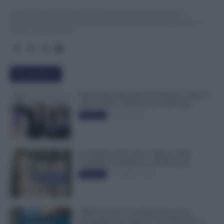
TuttoLavoro24.it è un sito di informazione giornalistica e
specialistica sui grandi temi dell’attualità attinenti al Lavoro, ai
Diritti, all’Economia.
Più popolari
Busta paga dipendenti di Palazzo Chigi, Il
Sole 24 Ore: aumento da 9.500 euro
9 Marzo 2022
Evidenza
Invalidità Civile: dal 1° Marzo 2026
Cambiano le Regole in 40 Province
13 Febbraio 2026
Evidenza
INPS ricorda “C’è Tempo fino al 14
Novembre per il Bonus con ISEE Fino a