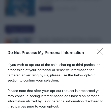
50.000€”
5 Novembre 2025
Evidenza
Ultime Notizie
Scuola: Aumenti da 320 Euro e Arretrati
Oltre 6.300 Euro, Pagamenti Rapidi per i
Dirigenti
Do Not Process My Personal Information
8 Agosto 2026
Evidenza
If you wish to opt-out of the sale, sharing to third parties, or
GPS, Dopo le 150 Preferenze Quali Sono i
processing of your personal or sensitive information for
Prossimi Passaggi Verso le Supplenze?
targeted advertising by us, please use the below opt-out
8 Agosto 2026
Evidenza
section to confirm your selection.
Please note that after your opt-out request is processed you
may continue seeing interest-based ads based on personal
Assegno di Inclusione, Ferragosto Fa
information utilized by us or personal information disclosed to
Slittare la Ricarica? Le Indicazioni INPS
third parties prior to your opt-out.
8 Agosto 2026
Evidenza