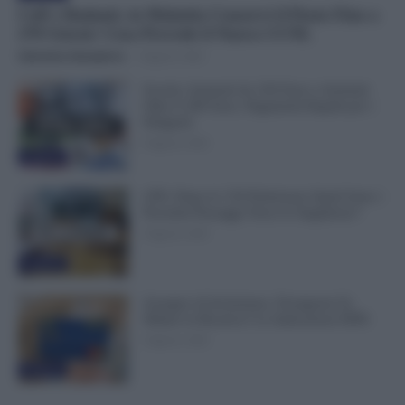
Colf e Badanti, in Malattia Conservi il Posto Fino a
270 Giorni: Cosa Prevede il Nuovo CCNL
Valentina Giampietro
-
8 Agosto 2026
Scuola: Aumenti da 320 Euro e Arretrati
Oltre 6.300 Euro, Pagamenti Rapidi per i
Dirigenti
8 Agosto 2026
Evidenza
GPS, Dopo le 150 Preferenze Quali Sono i
Prossimi Passaggi Verso le Supplenze?
8 Agosto 2026
Evidenza
Assegno di Inclusione, Ferragosto Fa
Slittare la Ricarica? Le Indicazioni INPS
8 Agosto 2026
Evidenza