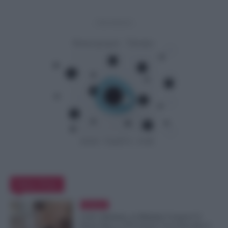
- Advertisement -
Editor Picks
Evidenza
Colf e Badanti, in Malattia Conservi il
Posto Fino a 270 Giorni: Cosa Prevede il