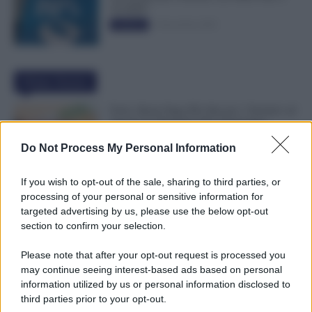
50.000€”
5 Novembre 2025
Evidenza
Ultime Notizie
Ferie, Busta Paga Più Alta per i Turnisti: ad
Agosto lo Stipendio Può Aumentare
6 Agosto 2026
Evidenza
Do Not Process My Personal Information
If you wish to opt-out of the sale, sharing to third parties, or
Bonus Figli da 1.000 Euro, INPS Avvisa:
processing of your personal or sensitive information for
Dopo il 12 Agosto Si Perde il Bonifico
targeted advertising by us, please use the below opt-out
6 Agosto 2026
Evidenza
section to confirm your selection.
Please note that after your opt-out request is processed you
may continue seeing interest-based ads based on personal
GPS 2026/28, Pubblicate le Graduatorie:
information utilized by us or personal information disclosed to
Cosa Fare e Dove Vederle [ELENCO
third parties prior to your opt-out.
PROVINCE]