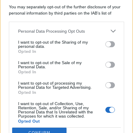
5 Agosto 2026
Evidenza
You may separately opt-out of the further disclosure of your
personal information by third parties on the IAB’s list of
downstream participants.
Categorie
Personal Data Processing Opt Outs
This information may also be disclosed by us to third parties
on the IAB’s List of Downstream Participants that may further
Evidenza
20691
I want to opt-out of the Sharing of my
disclose it to other third parties.
personal data.
Lavoro & Diritti
14907
Opted In
Cronaca sindacale
8050
Politica
5139
I want to opt-out of the Sale of my
Scuola & Formazione
3009
Personal Data.
Opted In
Economia & Lavoro
1125
Fisco & Tasse
533
I want to opt-out of processing my
Senza categoria
371
Personal Data for Targeted Advertising.
Opted In
I want to opt-out of Collection, Use,
Retention, Sale, and/or Sharing of my
TuttoLavoro24.it Testata giornalistica registrata presso il Tribunale di
Personal Data that Is Unrelated with the
Roma al n. 97/2020 del 25 settembre 2020 - Aut. ROC n. 39028
Purposes for which it was collected.
Opted Out
Editore:
Nevera Editore s.r.l.
via Tiburtina, 5 - 00185 Roma
Direttore Responsabile: Alessandra Decini
CONFIRM
redazione:
redazione@tuttolavoro24.it