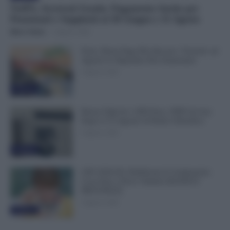
NoiPA, Arretrati Scuola: Pagamento Anche per
Pensionati e Supplenti al 30 Giugno e 31 Agosto
Mirco Telaro
-
6 Agosto 2026
Ferie, Busta Paga Più Alta per i Turnisti: ad
Agosto lo Stipendio Può Aumentare
6 Agosto 2026
Evidenza
Bonus Figli da 1.000 Euro, INPS Avvisa:
Dopo il 12 Agosto Si Perde il Bonifico
6 Agosto 2026
Evidenza
GPS 2026/28, Pubblicate le Graduatorie:
Cosa Fare e Dove Vederle [ELENCO
PROVINCE]
5 Agosto 2026
Evidenza