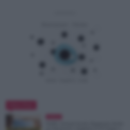
- Advertisement -
Editor Picks
Evidenza
NoiPA, Arretrati Scuola: Pagamento Anche
per Pensionati e Supplenti al 30 Giugno e