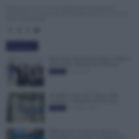
TuttoLavoro24.it è un sito di informazione giornalistica e
specialistica sui grandi temi dell’attualità attinenti al Lavoro, ai
Diritti, all’Economia.
Più popolari
Busta paga dipendenti di Palazzo Chigi, Il
Sole 24 Ore: aumento da 9.500 euro
9 Marzo 2022
Evidenza
Invalidità Civile: dal 1° Marzo 2026
Cambiano le Regole in 40 Province
13 Febbraio 2026
Evidenza
INPS ricorda “C’è Tempo fino al 14
Novembre per il Bonus con ISEE Fino a