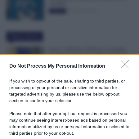
50.000€”
5 Novembre 2025
Evidenza
Ultime Notizie
Bonus 1.000 Euro INPS per le Famiglie
per Sempre: il Governo Pensa alla Svolta
nella Manovra 2027
Do Not Process My Personal Information
9 Agosto 2026
Evidenza
If you wish to opt-out of the sale, sharing to third parties, or
Carta Dedicata a Te, Più Facile Avere i 500
processing of your personal or sensitive information for
Euro Per Chi Ha Questi Requisiti ad
targeted advertising by us, please use the below opt-out
Agosto
section to confirm your selection.
9 Agosto 2026
Evidenza
Please note that after your opt-out request is processed you
may continue seeing interest-based ads based on personal
Ti Ammali Durante le Ferie? Ecco Cosa
information utilized by us or personal information disclosed to
Succede ai Giorni di Vacanza e alla Busta
third parties prior to your opt-out.
Paga