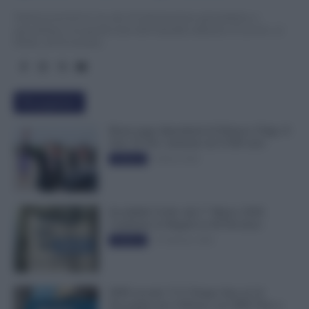
TuttoLavoro24.it è un sito di informazione giornalistica e
specialistica sui grandi temi dell’attualità attinenti al Lavoro, ai
Diritti, all’Economia.
Più popolari
Busta paga dipendenti di Palazzo Chigi, Il
Sole 24 Ore: aumento da 9.500 euro
9 Marzo 2022
Evidenza
Invalidità Civile: dal 1° Marzo 2026
Cambiano le Regole in 40 Province
13 Febbraio 2026
Evidenza
INPS ricorda “C’è Tempo fino al 14
Novembre per il Bonus con ISEE Fino a