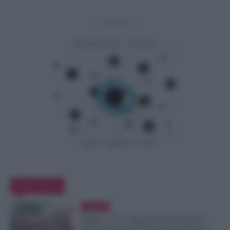
- Advertisement -
Editor Picks
Evidenza
NoiPA, 10 e 11 Agosto Due Emissioni
Decisive: Prima l’Urgente, Poi il Nuovo