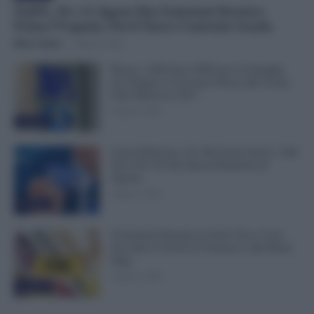
NoiPA, 10 e 11 Agosto Due Emissioni Decisive:
Prima l’Urgente, Poi il Nuovo Contratto Scuola
Mirco Telaro
-
9 Agosto 2026
Bonus 1.000 Euro INPS per le Famiglie
per Sempre: il Governo Pensa alla Svolta
nella Manovra 2027
9 Agosto 2026
Evidenza
Carta Dedicata a Te, Più Facile Avere i 500
Euro Per Chi Ha Questi Requisiti ad
Agosto
9 Agosto 2026
Evidenza
Ti Ammali Durante le Ferie? Ecco Cosa
Succede ai Giorni di Vacanza e alla Busta
Paga
8 Agosto 2026
Evidenza