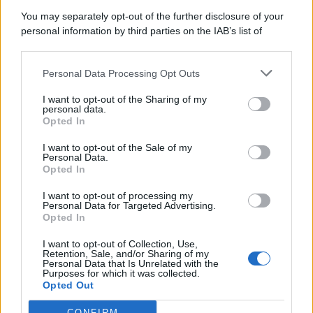
8 Agosto 2026
Evidenza
You may separately opt-out of the further disclosure of your
personal information by third parties on the IAB’s list of
downstream participants.
Categorie
Personal Data Processing Opt Outs
This information may also be disclosed by us to third parties
on the IAB’s List of Downstream Participants that may further
Evidenza
20726
I want to opt-out of the Sharing of my
disclose it to other third parties.
personal data.
Lavoro & Diritti
14931
Opted In
Cronaca sindacale
8053
Politica
5140
I want to opt-out of the Sale of my
Scuola & Formazione
3015
Personal Data.
Opted In
Economia & Lavoro
1125
Fisco & Tasse
533
I want to opt-out of processing my
Senza categoria
371
Personal Data for Targeted Advertising.
Opted In
I want to opt-out of Collection, Use,
Retention, Sale, and/or Sharing of my
TuttoLavoro24.it Testata giornalistica registrata presso il Tribunale di
Personal Data that Is Unrelated with the
Roma al n. 97/2020 del 25 settembre 2020 - Aut. ROC n. 39028
Purposes for which it was collected.
Opted Out
Editore:
Nevera Editore s.r.l.
via Tiburtina, 5 - 00185 Roma
Direttore Responsabile: Alessandra Decini
CONFIRM
redazione:
redazione@tuttolavoro24.it