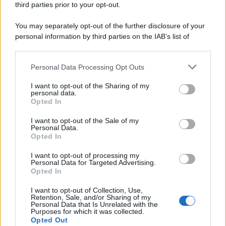
third parties prior to your opt-out.
Montante Salariale
8 Agosto 2026
Cronaca sindacale
You may separately opt-out of the further disclosure of your
personal information by third parties on the IAB’s list of
downstream participants.
Categorie
Personal Data Processing Opt Outs
This information may also be disclosed by us to third parties
on the IAB’s List of Downstream Participants that may further
Evidenza
20719
I want to opt-out of the Sharing of my
disclose it to other third parties.
personal data.
Lavoro & Diritti
14924
Opted In
Cronaca sindacale
8053
Politica
5140
I want to opt-out of the Sale of my
Scuola & Formazione
3015
Personal Data.
Opted In
Economia & Lavoro
1125
Fisco & Tasse
533
I want to opt-out of processing my
Senza categoria
371
Personal Data for Targeted Advertising.
Opted In
I want to opt-out of Collection, Use,
Retention, Sale, and/or Sharing of my
TuttoLavoro24.it Testata giornalistica registrata presso il Tribunale di
Personal Data that Is Unrelated with the
Roma al n. 97/2020 del 25 settembre 2020 - Aut. ROC n. 39028
Purposes for which it was collected.
Opted Out
Editore:
Nevera Editore s.r.l.
via Tiburtina, 5 - 00185 Roma