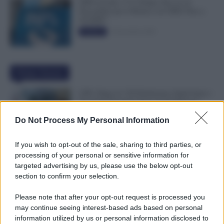
INPS ricorda “C’è Tempo fino al 14
Novembre per il Bonus con ISEE Fino a
50.000€”
5 Novembre 2025
Evidenza
Ultime Notizie
GPS, Dopo le 150 Preferenze Quali Sono i
Prossimi Passaggi Verso le Supplenze?
8 Agosto 2026
Evidenza
Do Not Process My Personal Information
If you wish to opt-out of the sale, sharing to third parties, or
Assegno di Inclusione, Ferragosto Fa
processing of your personal or sensitive information for
Slittare la Ricarica? Le Indicazioni INPS
targeted advertising by us, please use the below opt-out
8 Agosto 2026
Evidenza
section to confirm your selection.
Please note that after your opt-out request is processed you
may continue seeing interest-based ads based on personal
Metalmeccanici, Firmato Nuovo CCNL:
information utilized by us or personal information disclosed to
Con 200€ di Aumento Più di 5.000€ di