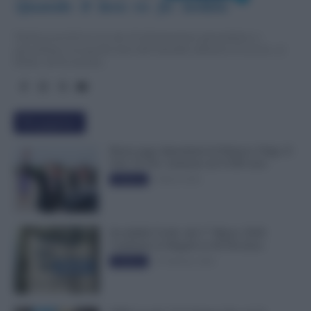
Quando  il  lavo
r
o  fa  notizia
TuttoLavoro24.it è un sito di informazione giornalistica e
specialistica sui grandi temi dell’attualità attinenti al Lavoro, ai
Diritti, all’Economia.
Più popolari
Busta paga dipendenti di Palazzo Chigi, Il
Sole 24 Ore: aumento da 9.500 euro
9 Marzo 2022
Evidenza
Invalidità Civile: dal 1° Marzo 2026
Cambiano le Regole in 40 Province
13 Febbraio 2026
Evidenza