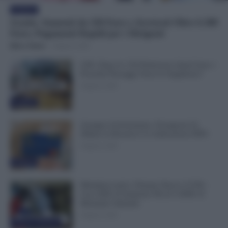
Evidenza
Scuola: Aumenti da 320 Euro e Arretrati Oltre 6.300
Euro, Pagamenti Rapidi per i Dirigenti
Mirco Telaro
-
8 Agosto 2026
GPS, Dopo le 150 Preferenze Quali Sono i
Prossimi Passaggi Verso le Supplenze?
8 Agosto 2026
Evidenza
Assegno di Inclusione, Ferragosto Fa
Slittare la Ricarica? Le Indicazioni INPS
8 Agosto 2026
Evidenza
Metalmeccanici, Firmato Nuovo CCNL:
Con 200€ di Aumento Più di 5.000€ di
Montante Salariale
8 Agosto 2026
Cronaca sindacale