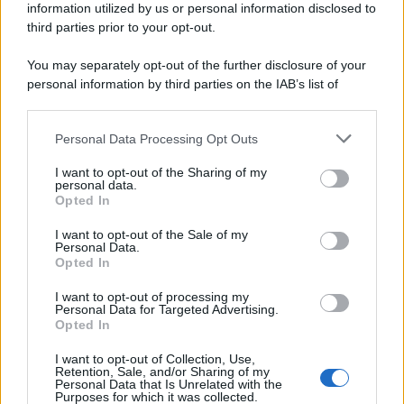
information utilized by us or personal information disclosed to
Speciale 18 Agosto. Pagamenti in Arrivo
third parties prior to your opt-out.
per Scuola e Vigili del Fuoco
7 Agosto 2026
Evidenza
You may separately opt-out of the further disclosure of your
personal information by third parties on the IAB’s list of
downstream participants.
Categorie
Personal Data Processing Opt Outs
This information may also be disclosed by us to third parties
on the IAB’s List of Downstream Participants that may further
Evidenza
20712
I want to opt-out of the Sharing of my
disclose it to other third parties.
personal data.
Lavoro & Diritti
14921
Opted In
Cronaca sindacale
8051
Politica
5140
I want to opt-out of the Sale of my
Scuola & Formazione
3013
Personal Data.
Opted In
Economia & Lavoro
1125
Fisco & Tasse
533
I want to opt-out of processing my
Senza categoria
371
Personal Data for Targeted Advertising.
Opted In
I want to opt-out of Collection, Use,
Retention, Sale, and/or Sharing of my
TuttoLavoro24.it Testata giornalistica registrata presso il Tribunale di
Personal Data that Is Unrelated with the
Roma al n. 97/2020 del 25 settembre 2020 - Aut. ROC n. 39028
Purposes for which it was collected.