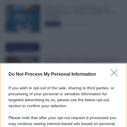
INPS ricorda “C’è Tempo fino al 14
Novembre per il Bonus con ISEE Fino a
50.000€”
5 Novembre 2025
Evidenza
Ultime Notizie
Cambiano i Turni di Notte per i Lavoratori
Over 60: Novità dal CCNL Settore
Sanitario
Do Not Process My Personal Information
7 Agosto 2026
Evidenza
If you wish to opt-out of the sale, sharing to third parties, or
Bonus 100 Euro, Spunta la Data del
processing of your personal or sensitive information for
Pagamento INPS di Agosto: Attenzione
targeted advertising by us, please use the below opt-out
Anche alla Busta Paga
section to confirm your selection.
7 Agosto 2026
Evidenza
Please note that after your opt-out request is processed you
may continue seeing interest-based ads based on personal
Comunicato n. 69 NoiPA: Emissione