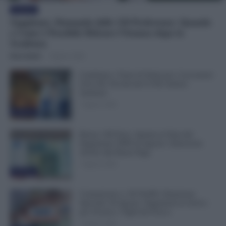
Evidenza
Supplenze, Domanda delle 150 Preferenze: Quando
e Come è Possibile Ritirare l’Istanza dopo la
Scadenza
Erica Zamò
-
7 Agosto 2026
Cambiano i Turni di Notte per i Lavoratori
Over 60: Novità dal CCNL Settore
Sanitario
7 Agosto 2026
Evidenza
Bonus 100 Euro, Spunta la Data del
Pagamento INPS di Agosto: Attenzione
Anche alla Busta Paga
7 Agosto 2026
Evidenza
Comunicato n. 69 NoiPA: Emissione
Speciale 18 Agosto. Pagamenti in Arrivo
per Scuola e Vigili del Fuoco
7 Agosto 2026