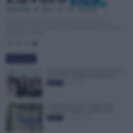
.IT
Quando  il  lavo
r
o  fa  notizia
TuttoLavoro24.it è un sito di informazione giornalistica e
specialistica sui grandi temi dell’attualità attinenti al Lavoro, ai
Diritti, all’Economia.
Più popolari
Busta paga dipendenti di Palazzo Chigi, Il
Sole 24 Ore: aumento da 9.500 euro
9 Marzo 2022
Evidenza
Invalidità Civile: dal 1° Marzo 2026
Cambiano le Regole in 40 Province
13 Febbraio 2026
Evidenza