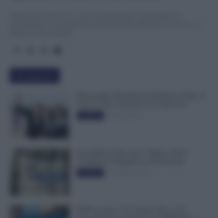
TuttoLavoro24.it è un sito di informazione giornalistica e
specialistica sui grandi temi dell’attualità attinenti al Lavoro, ai
Diritti, all’Economia.
Più popolari
Busta paga dipendenti di Palazzo Chigi, Il
Sole 24 Ore: aumento da 9.500 euro
9 Marzo 2022
Evidenza
Invalidità Civile: dal 1° Marzo 2026
Cambiano le Regole in 40 Province
13 Febbraio 2026
Evidenza
INPS ricorda “C’è Tempo fino al 14