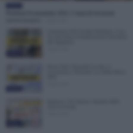
Evidenza
Posizioni Economiche ATA: 2 Anni di Arretrati
Valentina Giampietro
-
6 Agosto 2026
Graduatorie ATA 24 Mesi Definitive, Cosa
Succede Dopo la Pubblicazione? Dai Ruoli
alle Supplenze
6 Agosto 2026
Evidenza
Bonus Nido: Domande Accolte, in
Lavorazione o Prenotate. Le Ultime Mosse
INPS
6 Agosto 2026
Evidenza
Rimborso 730, Partono i Bonifici INPS.
Arriva la Svolta
6 Agosto 2026
Evidenza