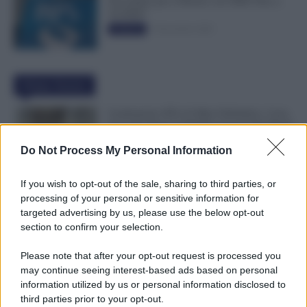
Novembre per il Bonus con ISEE Fino a
50.000€”
5 Novembre 2025
Evidenza
Ultime Notizie
Graduatorie ATA 24 Mesi Definitive, Cosa
Succede Dopo la Pubblicazione? Dai Ruoli
alle Supplenze
Do Not Process My Personal Information
6 Agosto 2026
Evidenza
If you wish to opt-out of the sale, sharing to third parties, or
Bonus Nido: Domande Accolte, in
processing of your personal or sensitive information for
Lavorazione o Prenotate. Le Ultime Mosse
targeted advertising by us, please use the below opt-out
INPS
section to confirm your selection.
6 Agosto 2026
Evidenza
Please note that after your opt-out request is processed you
may continue seeing interest-based ads based on personal
Rimborso 730, Partono i Bonifici INPS.
information utilized by us or personal information disclosed to
Arriva la Svolta
third parties prior to your opt-out.
6 Agosto 2026
Evidenza