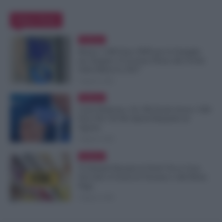
Editor Picks
Evidenza
Bonus 1.000 Euro INPS per le Famiglie
per Sempre: il Governo Pensa alla Svolta
nella Manovra 2027
9 Agosto 2026
Evidenza
Carta Dedicata a Te, Più Facile Avere i 500
Euro Per Chi Ha Questi Requisiti ad
Agosto
9 Agosto 2026
Evidenza
Ti Ammali Durante le Ferie? Ecco Cosa
Succede ai Giorni di Vacanza e alla Busta
Paga
8 Agosto 2026