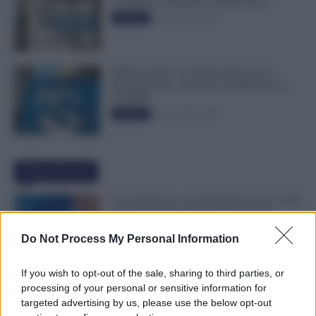
Cambiano le Regole in 40 Province
13 Febbraio 2026
Evidenza
INPS ricorda “C’è Tempo fino al 14
Novembre per il Bonus con ISEE Fino a
50.000€”
5 Novembre 2025
Evidenza
Ultime Notizie
Carta Dedicata a Te, Più Facile Avere i 500
Euro Per Chi Ha Questi Requisiti ad
Agosto
Do Not Process My Personal Information
9 Agosto 2026
Evidenza
If you wish to opt-out of the sale, sharing to third parties, or
Ti Ammali Durante le Ferie? Ecco Cosa
processing of your personal or sensitive information for
Succede ai Giorni di Vacanza e alla Busta
targeted advertising by us, please use the below opt-out
Paga