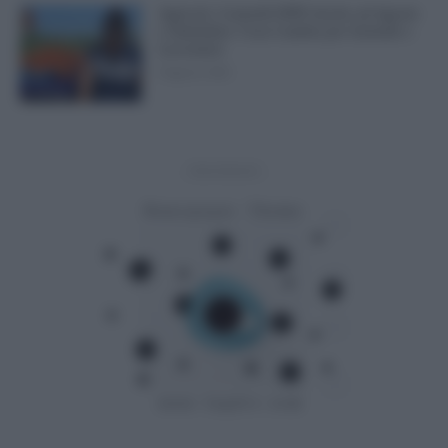
Agricoli, Controlli INPS Anche ad Agosto
e Settembre: Cosa Cambia per Aziende e
Lavoratori
8 Agosto 2026
Evidenza
- Advertisement -