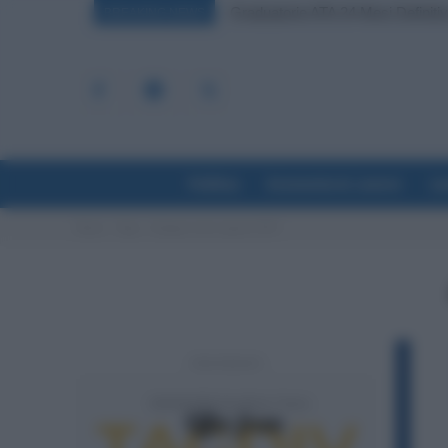
Graduatorie ATA 24 Mesi Definiti
BREAKING NEWS
Politica
Economia & Lavoro
La
Home
Tags
Assegno unico agosto 2023
- Advertisement -