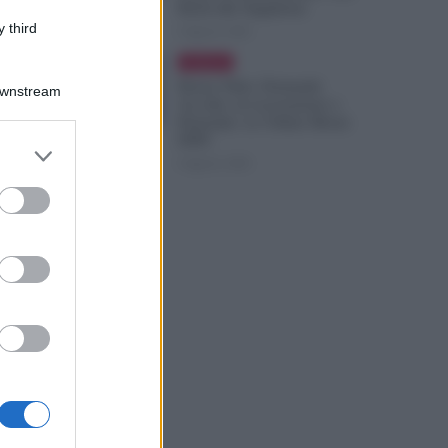
Ruoli alle Supplenze
 third
6 Agosto 2026
Evidenza
redito
Bonus Nido: Domande
Downstream
Accolte, in Lavorazione o
Prenotate. Le Ultime Mosse
INPS
6 Agosto 2026
ico,
PS paga