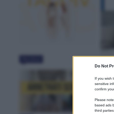
Must Read
Do Not Pr
If you wish 
sensitive in
confirm your
Please note
based ads b
third parties