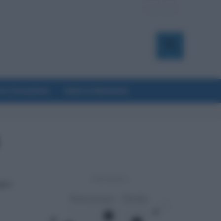
a & Formazione
Salute & Benessere
- Advertisement -
egno