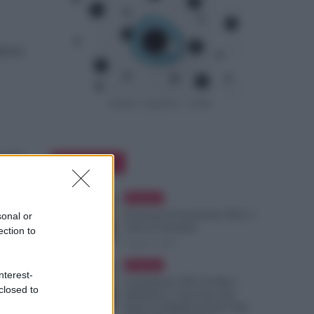
IBAN,
segno
Editor Picks
 RdC
Evidenza
Posizioni Economiche ATA: 2
sonal or
Anni di Arretrati
ection to
6 Agosto 2026
PS paga
Evidenza
]
nterest-
Graduatorie ATA 24 Mesi
closed to
Definitive, Cosa Succede
Dopo la Pubblicazione? Dai