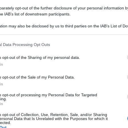
rately opt-out of the further disclosure of your personal information by
he IAB’s list of downstream participants.
Evidenza
Assegno Unico agosto 2023, acc
tion may also be disclosed by us to third parties on the IAB’s List of 
INPS in 4 date: novità [FOTO]
 that may further disclose it to other third parties.
Redazione
-
22 Agosto 2023
l Data Processing Opt Outs
Evidenza
o opt-out of the Sharing of my personal data.
INPS 22 agosto paga Assegno Un
In
NASpI, Bonus, 730, TFR
Redazione
-
22 Agosto 2023
o opt-out of the Sale of my Personal Data.
In
to opt-out of processing my Personal Data for Targeted
ing.
Evidenza
In
Assegno Unico agosto 2023: IN
oggi [FOTO]
o opt-out of Collection, Use, Retention, Sale, and/or Sharing
ersonal Data that Is Unrelated with the Purposes for which it
Otello Bianchi
-
21 Agosto 2023
lected.
Out