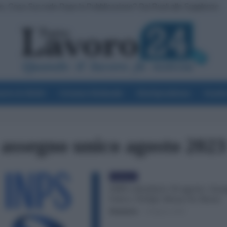
ve, Cosa Succede Dopo la Pubblicazione? Dai Ruoli alle Supplenze
voro & Diritti
Cronaca Sindacale
Giurisprudenza
Scuol
assegno unico agosto 2023
Evidenza
INPS calendario 30 agosto: Ass
Unico, NASpI, Bonus Ex Renzi
Redazione
-
30 Agosto 2023