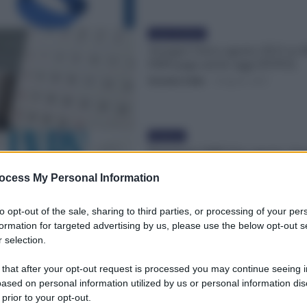
Lavoro & Diritti
Assegno Unico agosto 2023 su 
INPS paga anche oggi [FOTO]
Veronica Cellai
-
30 Agosto 2023
Evidenza
Pagamenti INPS fine agosto: As
Unico, NASpI, Pensioni. Novità
ocess My Personal Information
Redazione
-
28 Agosto 2023
to opt-out of the sale, sharing to third parties, or processing of your per
formation for targeted advertising by us, please use the below opt-out s
Evidenza
 selection.
Assegno Unico agosto 2023, IN
anche l’ultima settimana [FOTO
 that after your opt-out request is processed you may continue seeing i
ased on personal information utilized by us or personal information dis
Veronica Cellai
-
27 Agosto 2023
 prior to your opt-out.