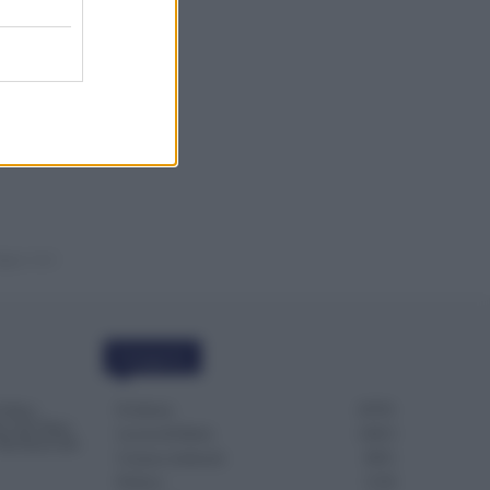
dC,
 150€
agina 1 di 2
Categorie
Evidenza
20701
4 Mesi
Succede Dopo
Lavoro & Diritti
14913
Dai Ruoli alle
Cronaca sindacale
8051
Politica
5139