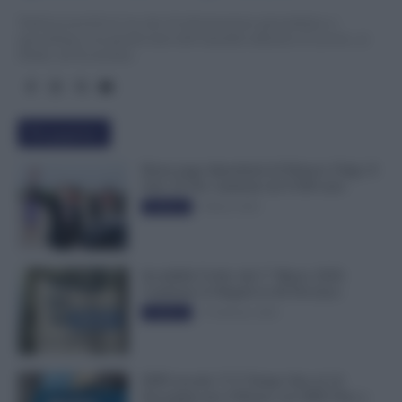
TuttoLavoro24.it è un sito di informazione giornalistica e
specialistica sui grandi temi dell’attualità attinenti al Lavoro, ai
Diritti, all’Economia.
Più popolari
Busta paga dipendenti di Palazzo Chigi, Il
Sole 24 Ore: aumento da 9.500 euro
9 Marzo 2022
Evidenza
Invalidità Civile: dal 1° Marzo 2026
Cambiano le Regole in 40 Province
13 Febbraio 2026
Evidenza
INPS ricorda “C’è Tempo fino al 14
Novembre per il Bonus con ISEE Fino a