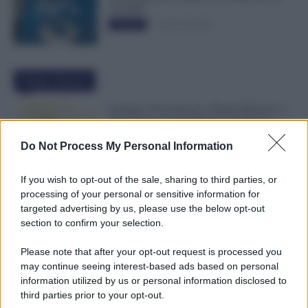
50.000€”
5 Novembre 2025
Evidenza
Ultime Notizie
Assegno di Inclusione, Doppia Ricarica a
Settembre per Chi Rinnova ad Agosto
9 Agosto 2026
Evidenza
Do Not Process My Personal Information
If you wish to opt-out of the sale, sharing to third parties, or
NoiPA, 10 e 11 Agosto Due Emissioni
processing of your personal or sensitive information for
Decisive: Prima l’Urgente, Poi il Nuovo
targeted advertising by us, please use the below opt-out
Contratto Scuola
section to confirm your selection.
9 Agosto 2026
Evidenza
Please note that after your opt-out request is processed you
may continue seeing interest-based ads based on personal
Bonus 1.000 Euro INPS per le Famiglie
information utilized by us or personal information disclosed to
per Sempre: il Governo Pensa alla Svolta
third parties prior to your opt-out.
nella Manovra 2027