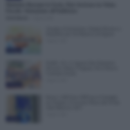
Malattia Durante le Ferie, Può Arrivare la Visita
Fiscale: Attenzione all’Indirizzo
Otello Bianchi
-
9 Agosto 2026
Assegno di Inclusione, Doppia Ricarica a
Settembre per Chi Rinnova ad Agosto
9 Agosto 2026
Evidenza
NoiPA, 10 e 11 Agosto Due Emissioni
Decisive: Prima l’Urgente, Poi il Nuovo
Contratto Scuola
9 Agosto 2026
Evidenza
Bonus 1.000 Euro INPS per le Famiglie
per Sempre: il Governo Pensa alla Svolta
nella Manovra 2027
9 Agosto 2026
Evidenza