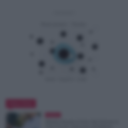
- Advertisement -
Editor Picks
Evidenza
Malattia Durante le Ferie, Può Arrivare la
Visita Fiscale: Attenzione all’Indirizzo