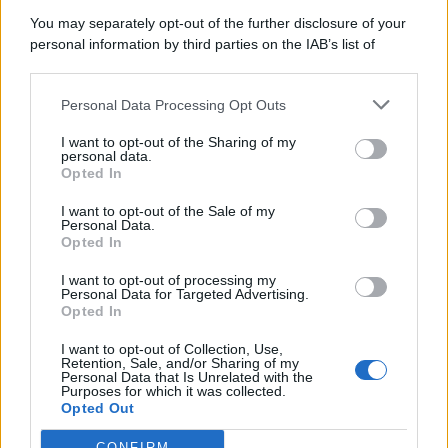
9 Agosto 2026
Evidenza
You may separately opt-out of the further disclosure of your
personal information by third parties on the IAB’s list of
downstream participants.
Categorie
Personal Data Processing Opt Outs
This information may also be disclosed by us to third parties
on the IAB’s List of Downstream Participants that may further
Evidenza
20728
I want to opt-out of the Sharing of my
disclose it to other third parties.
personal data.
Lavoro & Diritti
14933
Opted In
Cronaca sindacale
8053
Politica
5140
I want to opt-out of the Sale of my
Scuola & Formazione
3015
Personal Data.
Opted In
Economia & Lavoro
1125
Fisco & Tasse
533
I want to opt-out of processing my
Senza categoria
371
Personal Data for Targeted Advertising.
Opted In
I want to opt-out of Collection, Use,
Retention, Sale, and/or Sharing of my
TuttoLavoro24.it Testata giornalistica registrata presso il Tribunale di
Personal Data that Is Unrelated with the
Roma al n. 97/2020 del 25 settembre 2020 - Aut. ROC n. 39028
Purposes for which it was collected.
Opted Out
Editore:
Nevera Editore s.r.l.
via Tiburtina, 5 - 00185 Roma
Direttore Responsabile: Alessandra Decini
CONFIRM
redazione:
redazione@tuttolavoro24.it