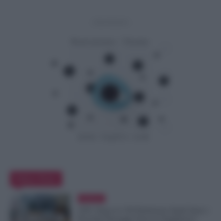
- Advertisement -
Editor Picks
Evidenza
GPS, Dopo le 150 Preferenze Quali Sono i
Prossimi Passaggi Verso le Supplenze?