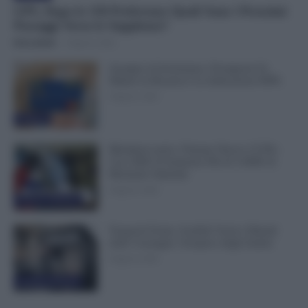
GPS, Dopo le 150 Preferenze Quali Sono i Prossimi
Passaggi Verso le Supplenze?
Erica Zamò
-
8 Agosto 2026
Assegno di Inclusione, Ferragosto Fa
Slittare la Ricarica? Le Indicazioni INPS
8 Agosto 2026
Evidenza
Metalmeccanici, Firmato Nuovo CCNL:
Con 200€ di Aumento Più di 5.000€ di
Montante Salariale
8 Agosto 2026
Cronaca sindacale
Trasporti Fermi, Scaffali Vuoti e Ritardi
nelle Consegne: Sciopero degli Autisti
8 Agosto 2026
Cronaca sindacale