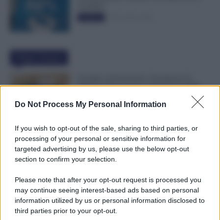
50.000€”
5 Novembre 2025
Evidenza
Ultime Notizie
Assegno di Inclusione, Ferragosto Fa
Slittare la Ricarica? Le Indicazioni INPS
8 Agosto 2026
Evidenza
Do Not Process My Personal Information
If you wish to opt-out of the sale, sharing to third parties, or
Metalmeccanici, Firmato Nuovo CCNL:
processing of your personal or sensitive information for
Con 200€ di Aumento Più di 5.000€ di
targeted advertising by us, please use the below opt-out
Montante Salariale
section to confirm your selection.
8 Agosto 2026
Cronaca sindacale
Please note that after your opt-out request is processed you
may continue seeing interest-based ads based on personal
Trasporti Fermi, Scaffali Vuoti e Ritardi
information utilized by us or personal information disclosed to
nelle Consegne: Sciopero degli Autisti
third parties prior to your opt-out.
8 Agosto 2026
Cronaca sindacale