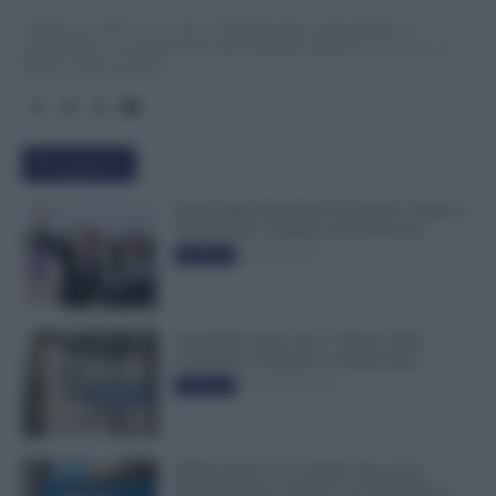
TuttoLavoro24.it è un sito di informazione giornalistica e
specialistica sui grandi temi dell’attualità attinenti al Lavoro, ai
Diritti, all’Economia.
Più popolari
Busta paga dipendenti di Palazzo Chigi, Il
Sole 24 Ore: aumento da 9.500 euro
9 Marzo 2022
Evidenza
Invalidità Civile: dal 1° Marzo 2026
Cambiano le Regole in 40 Province
13 Febbraio 2026
Evidenza
INPS ricorda “C’è Tempo fino al 14
Novembre per il Bonus con ISEE Fino a