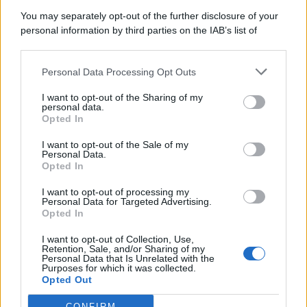
You may separately opt-out of the further disclosure of your
personal information by third parties on the IAB’s list of
downstream participants.
Categorie
Personal Data Processing Opt Outs
This information may also be disclosed by us to third parties
on the IAB’s List of Downstream Participants that may further
Evidenza
20718
I want to opt-out of the Sharing of my
disclose it to other third parties.
personal data.
Lavoro & Diritti
14924
Opted In
Cronaca sindacale
8053
Politica
5140
I want to opt-out of the Sale of my
Scuola & Formazione
3014
Personal Data.
Opted In
Economia & Lavoro
1125
Fisco & Tasse
533
I want to opt-out of processing my
Senza categoria
371
Personal Data for Targeted Advertising.
Opted In
I want to opt-out of Collection, Use,
Retention, Sale, and/or Sharing of my
TuttoLavoro24.it Testata giornalistica registrata presso il Tribunale di
Personal Data that Is Unrelated with the
Roma al n. 97/2020 del 25 settembre 2020 - Aut. ROC n. 39028
Purposes for which it was collected.
Opted Out
Editore:
Nevera Editore s.r.l.
via Tiburtina, 5 - 00185 Roma
Direttore Responsabile: Alessandra Decini
CONFIRM
redazione:
redazione@tuttolavoro24.it