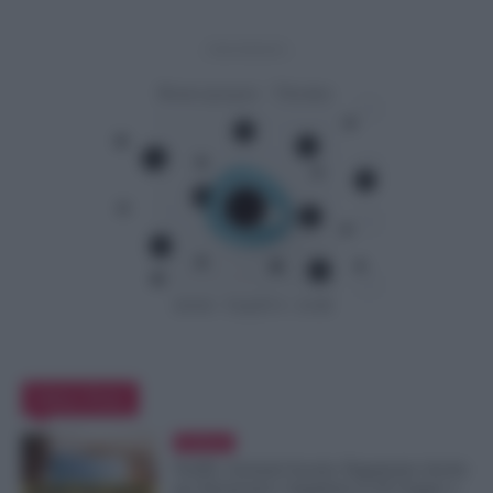
- Advertisement -
Editor Picks
Evidenza
NoiPA, Arretrati Scuola: Pagamento Anche
per Pensionati e Supplenti al 30 Giugno e