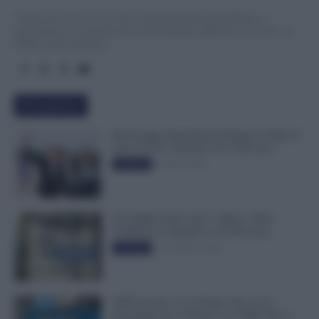
TuttoLavoro24.it è un sito di informazione giornalistica e
specialistica sui grandi temi dell’attualità attinenti al Lavoro, ai
Diritti, all’Economia.
Più popolari
Busta paga dipendenti di Palazzo Chigi, Il
Sole 24 Ore: aumento da 9.500 euro
9 Marzo 2022
Evidenza
Invalidità Civile: dal 1° Marzo 2026
Cambiano le Regole in 40 Province
13 Febbraio 2026
Evidenza
INPS ricorda “C’è Tempo fino al 14
Novembre per il Bonus con ISEE Fino a