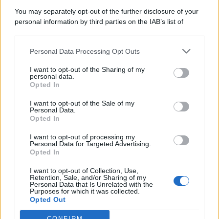
5 Agosto 2026
Evidenza
You may separately opt-out of the further disclosure of your
personal information by third parties on the IAB’s list of
downstream participants.
Categorie
Personal Data Processing Opt Outs
This information may also be disclosed by us to third parties
on the IAB’s List of Downstream Participants that may further
Evidenza
20691
I want to opt-out of the Sharing of my
disclose it to other third parties.
personal data.
Lavoro & Diritti
14907
Opted In
Cronaca sindacale
8050
Politica
5139
I want to opt-out of the Sale of my
Scuola & Formazione
3009
Personal Data.
Opted In
Economia & Lavoro
1125
Fisco & Tasse
533
I want to opt-out of processing my
Senza categoria
371
Personal Data for Targeted Advertising.
Opted In
I want to opt-out of Collection, Use,
Retention, Sale, and/or Sharing of my
TuttoLavoro24.it Testata giornalistica registrata presso il Tribunale di
Personal Data that Is Unrelated with the
Roma al n. 97/2020 del 25 settembre 2020 - Aut. ROC n. 39028
Purposes for which it was collected.
Opted Out
Editore:
Nevera Editore s.r.l.
via Tiburtina, 5 - 00185 Roma
Direttore Responsabile: Alessandra Decini
CONFIRM
redazione:
redazione@tuttolavoro24.it