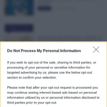
50.000€”
5 Novembre 2025
Evidenza
Ultime Notizie
Ferie, Busta Paga Più Alta per i Turnisti: ad
Agosto lo Stipendio Può Aumentare
6 Agosto 2026
Evidenza
Do Not Process My Personal Information
If you wish to opt-out of the sale, sharing to third parties, or
Bonus Figli da 1.000 Euro, INPS Avvisa:
processing of your personal or sensitive information for
Dopo il 12 Agosto Si Perde il Bonifico
targeted advertising by us, please use the below opt-out
6 Agosto 2026
Evidenza
section to confirm your selection.
Please note that after your opt-out request is processed you
may continue seeing interest-based ads based on personal
GPS 2026/28, Pubblicate le Graduatorie:
information utilized by us or personal information disclosed to
Cosa Fare e Dove Vederle [ELENCO
third parties prior to your opt-out.
PROVINCE]