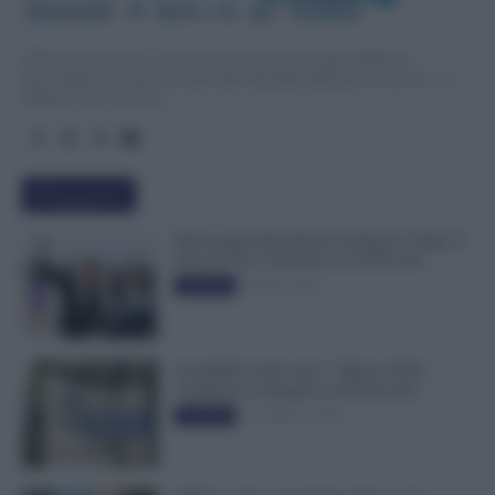
Quando  il  lavo
r
o  fa  notizia
TuttoLavoro24.it è un sito di informazione giornalistica e
specialistica sui grandi temi dell’attualità attinenti al Lavoro, ai
Diritti, all’Economia.
Più popolari
Busta paga dipendenti di Palazzo Chigi, Il
Sole 24 Ore: aumento da 9.500 euro
9 Marzo 2022
Evidenza
Invalidità Civile: dal 1° Marzo 2026
Cambiano le Regole in 40 Province
13 Febbraio 2026
Evidenza