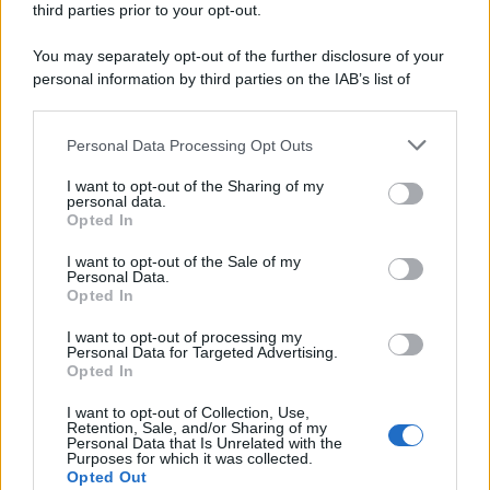
third parties prior to your opt-out.
7 Agosto 2026
Evidenza
You may separately opt-out of the further disclosure of your
personal information by third parties on the IAB’s list of
downstream participants.
Categorie
Personal Data Processing Opt Outs
This information may also be disclosed by us to third parties
on the IAB’s List of Downstream Participants that may further
Evidenza
20708
I want to opt-out of the Sharing of my
disclose it to other third parties.
personal data.
Lavoro & Diritti
14918
Opted In
Cronaca sindacale
8051
Politica
5140
I want to opt-out of the Sale of my
Scuola & Formazione
3012
Personal Data.
Opted In
Economia & Lavoro
1125
Fisco & Tasse
533
I want to opt-out of processing my
Senza categoria
371
Personal Data for Targeted Advertising.
Opted In
I want to opt-out of Collection, Use,
Retention, Sale, and/or Sharing of my
TuttoLavoro24.it Testata giornalistica registrata presso il Tribunale di
Personal Data that Is Unrelated with the
Roma al n. 97/2020 del 25 settembre 2020 - Aut. ROC n. 39028
Purposes for which it was collected.
Opted Out
Editore:
Nevera Editore s.r.l.
via Tiburtina, 5 - 00185 Roma