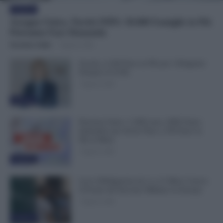
Evidenza
Assegno Unico, Novità INPS: 50.000 Famiglie in Più
Potranno Fare Domanda
Veronica Cellai
-
7 Agosto 2026
Scuola, 4.160 Euro in Più per i Dirigenti:
Firmato il CCNL
7 Agosto 2026
Evidenza
Pensioni Sotto i 1.000 euro, ISEE Entro
Settembre per Avere Fino a 350 Euro in
Più al Mese
7 Agosto 2026
Evidenza
Leva Obbligatoria da 2 a 12 Mesi: Cresce
il Fronte del Servizio Militare in Europa
7 Agosto 2026
Evidenza