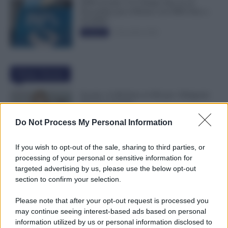
INPS ricorda “C’è Tempo fino al 14
Novembre per il Bonus con ISEE Fino a
50.000€”
5 Novembre 2025
Evidenza
Ultime Notizie
Scuola, 4.160 Euro in Più per i Dirigenti:
Firmato il CCNL
7 Agosto 2026
Evidenza
Do Not Process My Personal Information
If you wish to opt-out of the sale, sharing to third parties, or
Pensioni Sotto i 1.000 euro, ISEE Entro
processing of your personal or sensitive information for
Settembre per Avere Fino a 350 Euro in
targeted advertising by us, please use the below opt-out
Più al Mese
section to confirm your selection.
7 Agosto 2026
Evidenza
Please note that after your opt-out request is processed you
may continue seeing interest-based ads based on personal
Leva Obbligatoria da 2 a 12 Mesi: Cresce
information utilized by us or personal information disclosed to
il Fronte del Servizio Militare in Europa