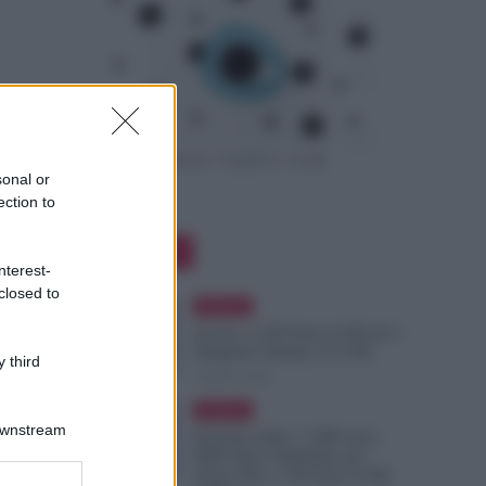
sonal or
ection to
Editor Picks
nterest-
closed to
Evidenza
Scuola, 4.160 Euro in Più per i
Dirigenti: Firmato il CCNL
 third
7 Agosto 2026
Evidenza
Downstream
Pensioni Sotto i 1.000 euro,
ISEE Entro Settembre per
Avere Fino a 350 Euro in Più