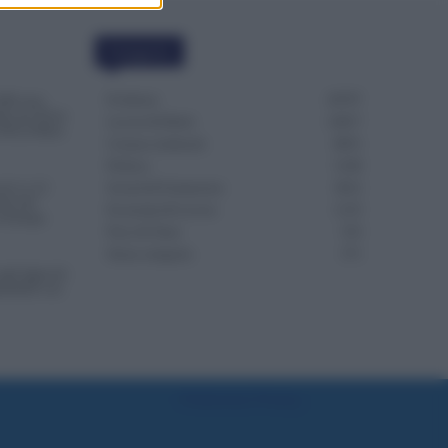
Categorie
Evidenza
20707
000 euro,
re per Avere
Lavoro & Diritti
14917
 Più al Mese
Cronaca sindacale
8051
Politica
5140
da 2 a 12
Scuola & Formazione
3012
nte del
Economia & Lavoro
1125
in Europa
Fisco & Tasse
533
Senza categoria
371
gli Agricoli:
ssibili con
Preferenze Privacy