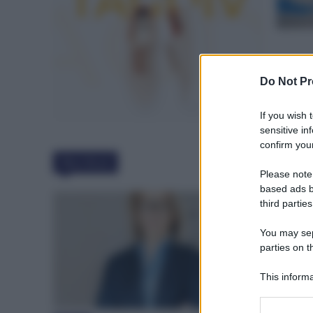
Do Not Pr
If you wish 
sensitive in
confirm your
Must Read
Please note
based ads b
third parties
You may sepa
parties on t
This informa
Participants