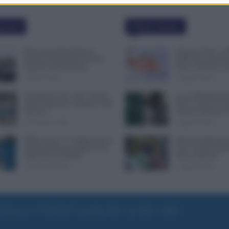
polari
Ultime Notizie
Busta paga dipendenti di
Pensioni Sotto i 1.
Palazzo Chigi, Il Sole 24 Ore:
ISEE Entro Settemb
aumento da 9.500 euro
Fino a 350 Euro in
9 Marzo 2022
7 Agosto 2026
Invalidità Civile: dal 1° Marzo
Leva Obbligatoria 
2026 Cambiano le Regole in 40
Mesi: Cresce il Fro
Province
Servizio Militare 
13 Febbraio 2026
7 Agosto 2026
INPS ricorda “C’è Tempo fino al
Bonus Carburante a
14 Novembre per il Bonus con
Ecco le Spese Ammi
ISEE Fino a 50.000€”
Nuovo Decreto
5 Novembre 2025
7 Agosto 2026
e di Roma al n. 97/2020 del 25 settembre 2020 - Aut. ROC n. 39028