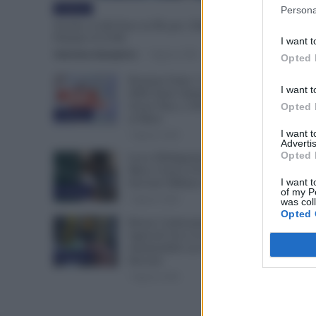
Evidenza
Persona
Scuola, 4.160 Euro in Più per i Dirigenti:
Firmato il CCNL
I want t
Valentina Giampietro
-
7 Agosto 2026
Opted 
Pensioni Sotto i 1.000 euro,
I want t
ISEE Entro Settembre per
Avere Fino a 350 Euro in Più
Opted 
Evidenza
al Mese
I want 
7 Agosto 2026
Advertis
Opted 
Leva Obbligatoria da 2 a 12
Mesi: Cresce il Fronte del
I want t
Servizio Militare in Europa
Evidenza
of my P
7 Agosto 2026
was col
Opted 
Bonus Carburante agli
Agricoli: Ecco le Spese
Ammissibili con Nuovo
Evidenza
Decreto
7 Agosto 2026