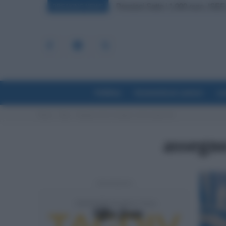
Pensioni Sotto i 1.000 euro, ISE
BREAKING NEWS
Politica
Economia & Lavoro
La
Home
Tags
Assegno unico coniuge a carico spetta anf
assegno
- Advertisement -