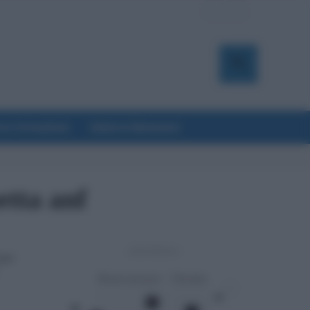
a & Formazione
Salute & Benessere
etta anf
- Advertisement -
 per