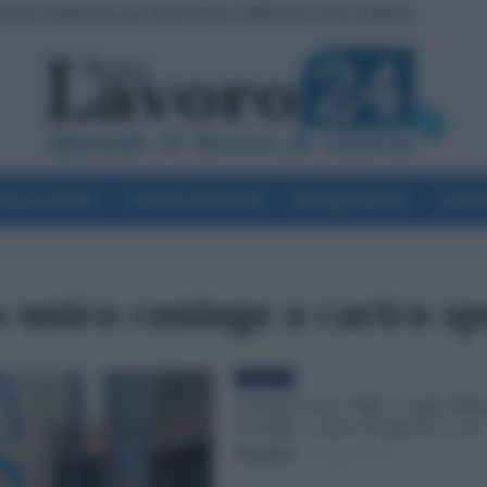
E Entro Settembre per Avere Fino a 350 Euro in Più al Mese
voro & Diritti
Cronaca Sindacale
Giurisprudenza
Scuol
 unico coniuge a carico sp
Evidenza
Assegno unico figli, sì agli ANF
coniuge a carico in questi 2 casi
Redazione
-
23 Aprile 2022