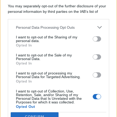
8 Agosto 2026
Evidenza
You may separately opt-out of the further disclosure of your
personal information by third parties on the IAB’s list of
downstream participants.
Categorie
Personal Data Processing Opt Outs
This information may also be disclosed by us to third parties
on the IAB’s List of Downstream Participants that may further
Evidenza
20724
I want to opt-out of the Sharing of my
disclose it to other third parties.
personal data.
Lavoro & Diritti
14929
Opted In
Cronaca sindacale
8053
Politica
5140
I want to opt-out of the Sale of my
Scuola & Formazione
3015
Personal Data.
Opted In
Economia & Lavoro
1125
Fisco & Tasse
533
I want to opt-out of processing my
Senza categoria
371
Personal Data for Targeted Advertising.
Opted In
I want to opt-out of Collection, Use,
Retention, Sale, and/or Sharing of my
TuttoLavoro24.it Testata giornalistica registrata presso il Tribunale di
Personal Data that Is Unrelated with the
Roma al n. 97/2020 del 25 settembre 2020 - Aut. ROC n. 39028
Purposes for which it was collected.
Opted Out
Editore:
Nevera Editore s.r.l.
via Tiburtina, 5 - 00185 Roma
Direttore Responsabile: Alessandra Decini
CONFIRM
redazione:
redazione@tuttolavoro24.it