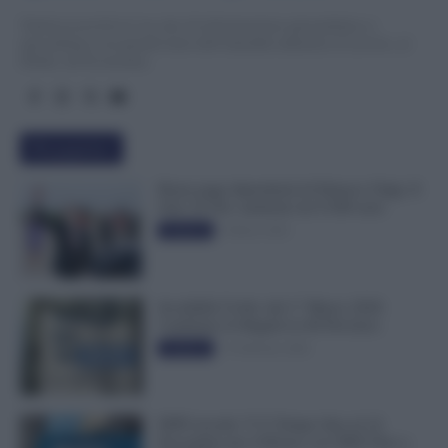
TuttoLavoro24.it è un sito di informazione giornalistica e
specialistica sui grandi temi dell’attualità attinenti al Lavoro, ai
Diritti, all’Economia.
Più popolari
Busta paga dipendenti di Palazzo Chigi, Il
Sole 24 Ore: aumento da 9.500 euro
9 Marzo 2022
Evidenza
Invalidità Civile: dal 1° Marzo 2026
Cambiano le Regole in 40 Province
13 Febbraio 2026
Evidenza
INPS ricorda “C’è Tempo fino al 14
Novembre per il Bonus con ISEE Fino a