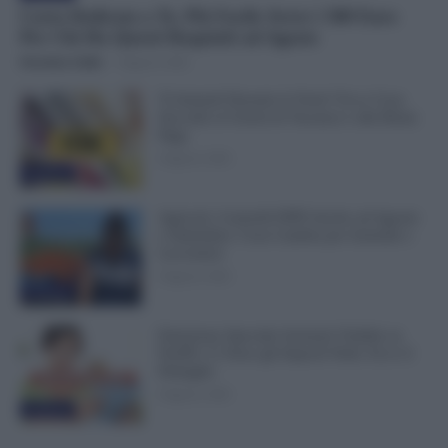
Carta Dedicata a Te, Più Facile Avere i 500 Euro
Per Chi Ha Questi Requisiti ad Agosto
Veronica Cellai
-
9 Agosto 2026
Ti Ammali Durante le Ferie? Ecco Cosa
Succede ai Giorni di Vacanza e alla Busta
Paga
8 Agosto 2026
Evidenza
Agricoli, Controlli INPS Anche ad Agosto
e Settembre: Cosa Cambia per Aziende e
Lavoratori
8 Agosto 2026
Evidenza
Emissione Speciale Arretrati Visibile su
NoiPA: Ci Sono gli Importi Netti. Ecco il
Dettaglio
8 Agosto 2026
Evidenza