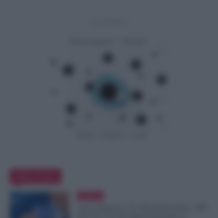
- Advertisement -
Editor Picks
Evidenza
Carta Dedicata a Te, Più Facile Avere i 500
Euro Per Chi Ha Questi Requisiti ad