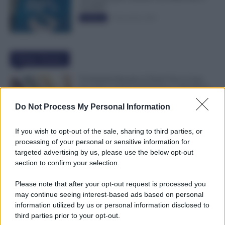
50.000€”
5 Novembre 2025
Evidenza
Ultime Notizie
Ti Ammali Durante le Ferie? Ecco Cosa
Succede ai Giorni di Vacanza e alla Busta
Paga
Do Not Process My Personal Information
8 Agosto 2026
Evidenza
If you wish to opt-out of the sale, sharing to third parties, or
Agricoli, Controlli INPS Anche ad Agosto
processing of your personal or sensitive information for
e Settembre: Cosa Cambia per Aziende e
targeted advertising by us, please use the below opt-out
Lavoratori
section to confirm your selection.
8 Agosto 2026
Evidenza
Please note that after your opt-out request is processed you
may continue seeing interest-based ads based on personal
Emissione Speciale Arretrati Visibile su
information utilized by us or personal information disclosed to
NoiPA: Ci Sono gli Importi Netti. Ecco il
third parties prior to your opt-out.
Dettaglio