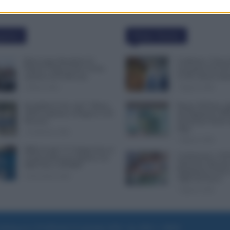
polari
Ultime Notizie
Busta paga dipendenti di
Cambiano i Turni d
Palazzo Chigi, Il Sole 24 Ore:
Lavoratori Over 60
aumento da 9.500 euro
CCNL Settore Sani
9 Marzo 2022
7 Agosto 2026
Invalidità Civile: dal 1° Marzo
Bonus 100 Euro, S
2026 Cambiano le Regole in 40
del Pagamento INP
Province
Attenzione Anche a
Paga
13 Febbraio 2026
7 Agosto 2026
INPS ricorda “C’è Tempo fino al
Comunicato n. 69 
14 Novembre per il Bonus con
Emissione Speciale
ISEE Fino a 50.000€”
Pagamenti in Arriv
5 Novembre 2025
Vigili del Fuoco
7 Agosto 2026
e di Roma al n. 97/2020 del 25 settembre 2020 - Aut. ROC n. 39028