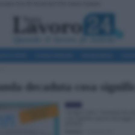
avoratori Over 60: Novità dal CCNL Settore Sanitario
voro & Diritti
Cronaca Sindacale
Giurisprudenza
Scuol
gio
nda decaduta cosa signifi
Evidenza
Assegno Unico “domanda decad
cosa significa questo messaggio
[FOTO]
Redazione
-
6 Settembre 2022