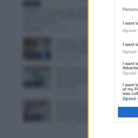
Evidenza
Persona
Supplenze, Domanda delle 150 Preferenze:
Quando e Come è Possibile Ritirare l’Istanza
dopo la Scadenza
I want t
Erica Zamò
-
7 Agosto 2026
Opted 
Cambiano i Turni di Notte per
I want t
i Lavoratori Over 60: Novità
Opted 
dal CCNL Settore Sanitario
Evidenza
7 Agosto 2026
I want 
Advertis
Bonus 100 Euro, Spunta la
Opted 
Data del Pagamento INPS di
Agosto: Attenzione Anche alla
Evidenza
I want t
Busta Paga
of my P
7 Agosto 2026
was col
Opted 
Comunicato n. 69 NoiPA:
Emissione Speciale 18 Agosto.
Pagamenti in Arrivo per
Evidenza
Scuola e Vigili del Fuoco
7 Agosto 2026