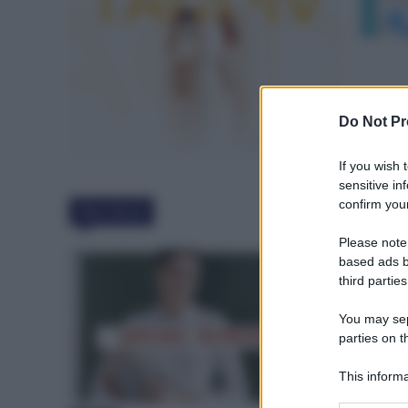
Do Not Pr
If you wish 
sensitive in
confirm your
Must Read
Please note
based ads b
third parties
You may sepa
parties on t
This informa
Participants