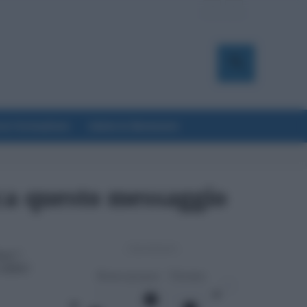
a & Formazione
Salute & Benessere
ca questo messaggio
- Advertisement -
uta”:
 INPS?