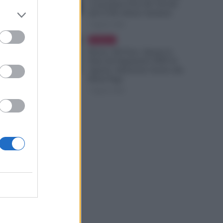
i Lavoratori Over 60: Novità
dal CCNL Settore Sanitario
7 Agosto 2026
Evidenza
Bonus 100 Euro, Spunta la
Data del Pagamento INPS di
Agosto: Attenzione Anche alla
Busta Paga
7 Agosto 2026