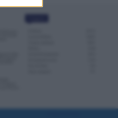
Categorie
Evidenza
20712
i Notte per i
: Novità dal
Lavoro & Diritti
14921
tario
Cronaca sindacale
8051
Politica
5140
punta la Data
Scuola & Formazione
3013
S di Agosto:
Economia & Lavoro
1125
lla Busta
Fisco & Tasse
533
Senza categoria
371
NoiPA:
 18 Agosto.
o per Scuola e
Preferenze Privacy