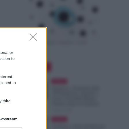
sonal or
ection to
Editor Picks
nterest-
Evidenza
closed to
Supplenze, Domanda delle
150 Preferenze: Quando e
Come è Possibile Ritirare
 third
l’Istanza dopo la Scadenza
7 Agosto 2026
Downstream
Evidenza
Cambiano i Turni di Notte per