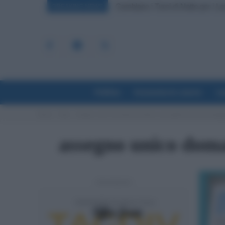
Cambiano i Turni di Notte per i L
BREAKING NEWS
Politica
Economia & Lavoro
La
Home
Tags
Assegno unico domanda decaduta cosa significa questo messag
assegno unico doma
- Advertisement -