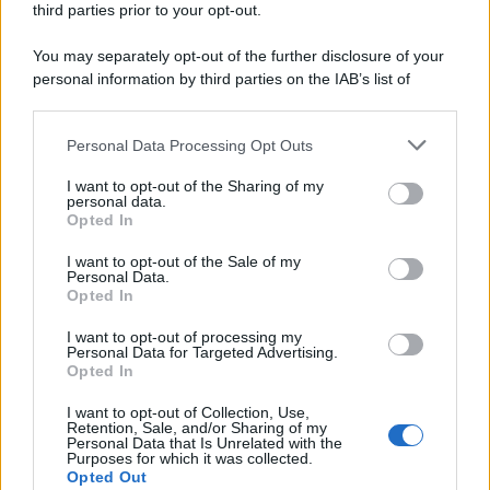
third parties prior to your opt-out.
6 Agosto 2026
Evidenza
You may separately opt-out of the further disclosure of your
personal information by third parties on the IAB’s list of
downstream participants.
Categorie
Personal Data Processing Opt Outs
This information may also be disclosed by us to third parties
on the IAB’s List of Downstream Participants that may further
Evidenza
20699
I want to opt-out of the Sharing of my
disclose it to other third parties.
personal data.
Lavoro & Diritti
14912
Opted In
Cronaca sindacale
8051
Politica
5139
I want to opt-out of the Sale of my
Scuola & Formazione
3010
Personal Data.
Opted In
Economia & Lavoro
1125
Fisco & Tasse
533
I want to opt-out of processing my
Senza categoria
371
Personal Data for Targeted Advertising.
Opted In
I want to opt-out of Collection, Use,
Retention, Sale, and/or Sharing of my
TuttoLavoro24.it Testata giornalistica registrata presso il Tribunale di
Personal Data that Is Unrelated with the
Roma al n. 97/2020 del 25 settembre 2020 - Aut. ROC n. 39028
Purposes for which it was collected.
Opted Out
Editore:
Nevera Editore s.r.l.
via Tiburtina, 5 - 00185 Roma