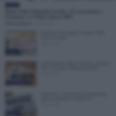
Evidenza
Bonus Nido: Domande Accolte, in Lavorazione o
Prenotate. Le Ultime Mosse INPS
Michele Antenucci
-
6 Agosto 2026
Rimborso 730, Partono i Bonifici INPS.
Arriva la Svolta
6 Agosto 2026
Evidenza
Statali, Firmato Oggi il Contratto: Aumenti
fino a 221 Euro e Arretrati dal 2025
6 Agosto 2026
Cronaca sindacale
Partite IVA, 4 Anni Senza Controlli: Stop
agli Accertamenti in Questi Casi
6 Agosto 2026
Evidenza