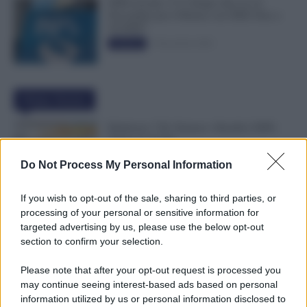
INPS ricorda “C’è Tempo fino al 14
Novembre per il Bonus con ISEE Fino a
50.000€”
5 Novembre 2025
Evidenza
Ultime Notizie
Rimborso 730, Partono i Bonifici INPS.
Arriva la Svolta
6 Agosto 2026
Evidenza
Do Not Process My Personal Information
If you wish to opt-out of the sale, sharing to third parties, or
Statali, Firmato Oggi il Contratto: Aumenti
processing of your personal or sensitive information for
fino a 221 Euro e Arretrati dal 2025
targeted advertising by us, please use the below opt-out
6 Agosto 2026
Cronaca sindacale
section to confirm your selection.
Please note that after your opt-out request is processed you
may continue seeing interest-based ads based on personal
Partite IVA, 4 Anni Senza Controlli: Stop
information utilized by us or personal information disclosed to
agli Accertamenti in Questi Casi