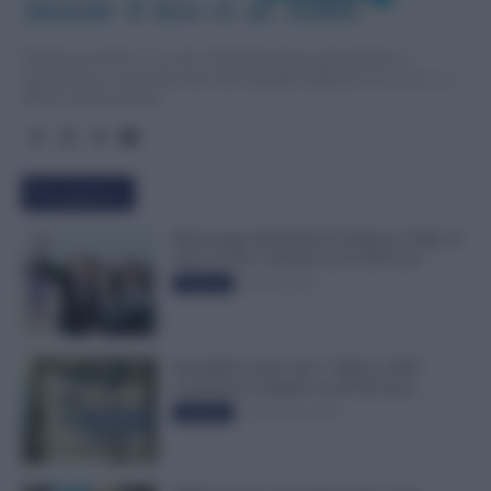
Quando  il  lavo
r
o  fa  notizia
TuttoLavoro24.it è un sito di informazione giornalistica e
specialistica sui grandi temi dell’attualità attinenti al Lavoro, ai
Diritti, all’Economia.
Più popolari
Busta paga dipendenti di Palazzo Chigi, Il
Sole 24 Ore: aumento da 9.500 euro
9 Marzo 2022
Evidenza
Invalidità Civile: dal 1° Marzo 2026
Cambiano le Regole in 40 Province
13 Febbraio 2026
Evidenza