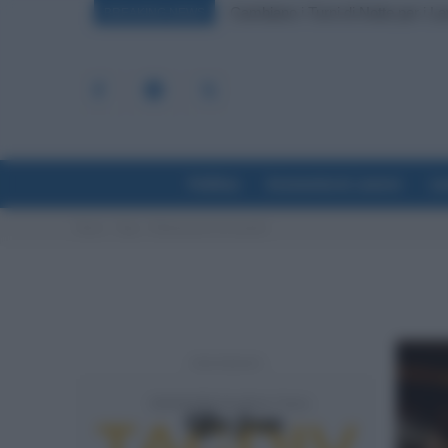
Cambiano i Turni di Notte per i L
BREAKING NEWS
Politica
Economia & Lavoro
La
Home
Tags
Eliminazione rdc quando
- Advertisement -