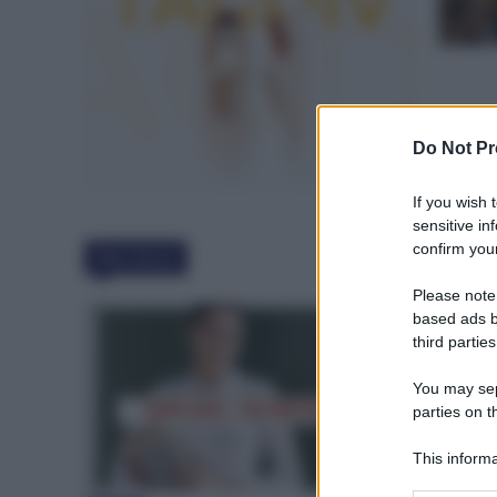
Do Not Pr
If you wish 
sensitive in
confirm your
Must Read
Please note
based ads b
third parties
You may sepa
parties on t
This informa
Participants