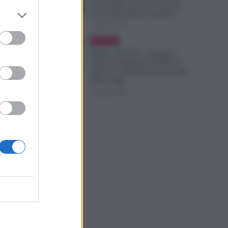
i Lavoratori Over 60: Novità
dal CCNL Settore Sanitario
7 Agosto 2026
Evidenza
Bonus 100 Euro, Spunta la
Data del Pagamento INPS di
Agosto: Attenzione Anche alla
Busta Paga
7 Agosto 2026