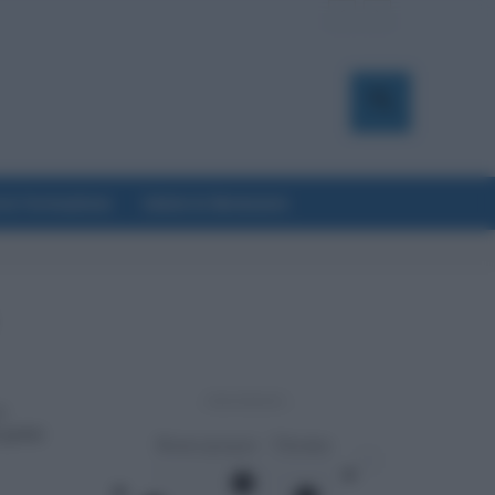
a & Formazione
Salute & Benessere
- Advertisement -
e
 porte