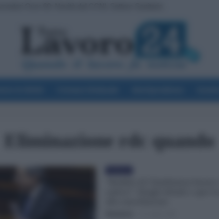
avoratori Over 60: Novità dal CCNL Settore Sanitario
voro & Diritti
Cronaca Sindacale
Giurisprudenza
Scuol
Eliminazione rdc quando
Evidenza
“Reddito di Cittadinanza buono 
cattivo”: Draghi delude e apre le
alla cancellazione
Redazione
-
21 Luglio 2022