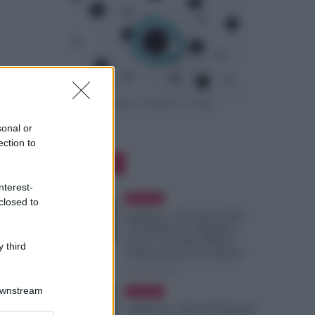
sonal or
ection to
Editor Picks
nterest-
Evidenza
closed to
Supplenze, Domanda delle
150 Preferenze: Quando e
Come è Possibile Ritirare
 third
l’Istanza dopo la Scadenza
7 Agosto 2026
Downstream
Evidenza
Cambiano i Turni di Notte per