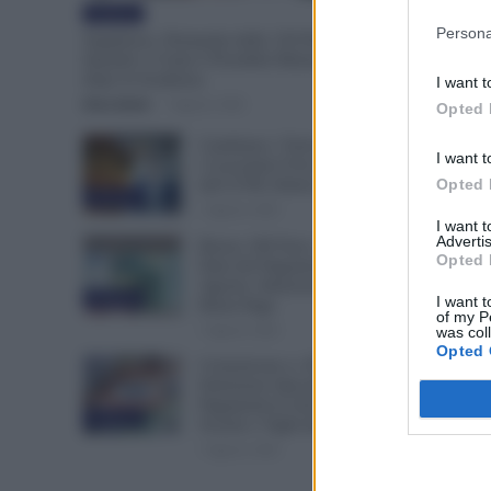
Evidenza
Persona
Supplenze, Domanda delle 150 Preferenze:
Quando e Come è Possibile Ritirare l’Istanza
dopo la Scadenza
I want t
Erica Zamò
-
7 Agosto 2026
Opted 
Cambiano i Turni di Notte per
I want t
i Lavoratori Over 60: Novità
Opted 
dal CCNL Settore Sanitario
Evidenza
7 Agosto 2026
I want 
Advertis
Bonus 100 Euro, Spunta la
Opted 
Data del Pagamento INPS di
Agosto: Attenzione Anche alla
Evidenza
I want t
Busta Paga
of my P
7 Agosto 2026
was col
Opted 
Comunicato n. 69 NoiPA:
Emissione Speciale 18 Agosto.
Pagamenti in Arrivo per
Evidenza
Scuola e Vigili del Fuoco
7 Agosto 2026