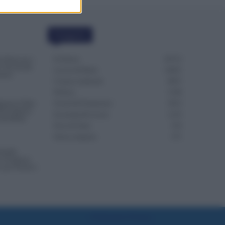
Categorie
Evidenza
20712
i Notte per i
: Novità dal
Lavoro & Diritti
14921
tario
Cronaca sindacale
8051
Politica
5140
punta la Data
Scuola & Formazione
3013
S di Agosto:
Economia & Lavoro
1125
lla Busta
Fisco & Tasse
533
Senza categoria
371
NoiPA:
 18 Agosto.
o per Scuola e
Preferenze Privacy