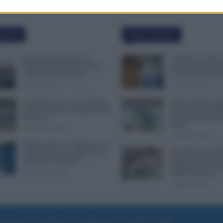
polari
Ultime Notizie
Busta paga dipendenti di
Cambiano i Turni d
Palazzo Chigi, Il Sole 24 Ore:
Lavoratori Over 60
aumento da 9.500 euro
CCNL Settore Sani
9 Marzo 2022
7 Agosto 2026
Invalidità Civile: dal 1° Marzo
Bonus 100 Euro, S
2026 Cambiano le Regole in 40
del Pagamento INP
Province
Attenzione Anche a
Paga
13 Febbraio 2026
7 Agosto 2026
INPS ricorda “C’è Tempo fino al
Comunicato n. 69 
14 Novembre per il Bonus con
Emissione Speciale
ISEE Fino a 50.000€”
Pagamenti in Arriv
5 Novembre 2025
Vigili del Fuoco
7 Agosto 2026
e di Roma al n. 97/2020 del 25 settembre 2020 - Aut. ROC n. 39028