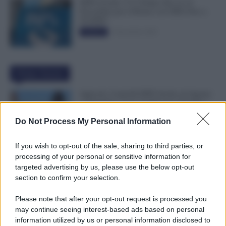
INPS ricorda “C’è Tempo fino al 14
Novembre per il Bonus con ISEE Fino a
50.000€”
5 Novembre 2025
Evidenza
Ultime Notizie
Agricoli, Controlli INPS Anche ad Agosto
e Settembre: Cosa Cambia per Aziende e
Lavoratori
Do Not Process My Personal Information
8 Agosto 2026
Evidenza
If you wish to opt-out of the sale, sharing to third parties, or
Emissione Speciale Arretrati Visibile su
processing of your personal or sensitive information for
NoiPA: Ci Sono gli Importi Netti. Ecco il
targeted advertising by us, please use the below opt-out
Dettaglio
section to confirm your selection.
8 Agosto 2026
Evidenza
Please note that after your opt-out request is processed you
may continue seeing interest-based ads based on personal
Colf e Badanti, in Malattia Conservi il
information utilized by us or personal information disclosed to
Posto Fino a 270 Giorni: Cosa Prevede il