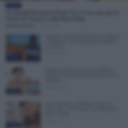
Evidenza
Ti Ammali Durante le Ferie? Ecco Cosa Succede ai
Giorni di Vacanza e alla Busta Paga
Michele Antenucci
-
8 Agosto 2026
Agricoli, Controlli INPS Anche ad Agosto
e Settembre: Cosa Cambia per Aziende e
Lavoratori
8 Agosto 2026
Evidenza
Emissione Speciale Arretrati Visibile su
NoiPA: Ci Sono gli Importi Netti. Ecco il
Dettaglio
8 Agosto 2026
Evidenza
Colf e Badanti, in Malattia Conservi il
Posto Fino a 270 Giorni: Cosa Prevede il
Nuovo CCNL
8 Agosto 2026
Evidenza