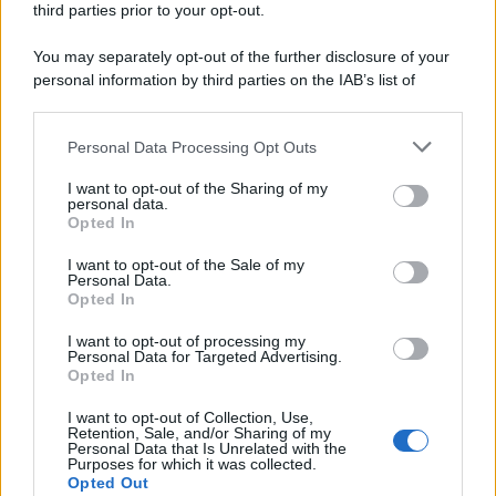
third parties prior to your opt-out.
Nuovo CCNL
8 Agosto 2026
Evidenza
You may separately opt-out of the further disclosure of your
personal information by third parties on the IAB’s list of
downstream participants.
Categorie
Personal Data Processing Opt Outs
This information may also be disclosed by us to third parties
on the IAB’s List of Downstream Participants that may further
Evidenza
20723
I want to opt-out of the Sharing of my
disclose it to other third parties.
personal data.
Lavoro & Diritti
14928
Opted In
Cronaca sindacale
8053
Politica
5140
I want to opt-out of the Sale of my
Scuola & Formazione
3015
Personal Data.
Opted In
Economia & Lavoro
1125
Fisco & Tasse
533
I want to opt-out of processing my
Senza categoria
371
Personal Data for Targeted Advertising.
Opted In
I want to opt-out of Collection, Use,
Retention, Sale, and/or Sharing of my
TuttoLavoro24.it Testata giornalistica registrata presso il Tribunale di
Personal Data that Is Unrelated with the
Roma al n. 97/2020 del 25 settembre 2020 - Aut. ROC n. 39028
Purposes for which it was collected.
Opted Out
Editore:
Nevera Editore s.r.l.
via Tiburtina, 5 - 00185 Roma