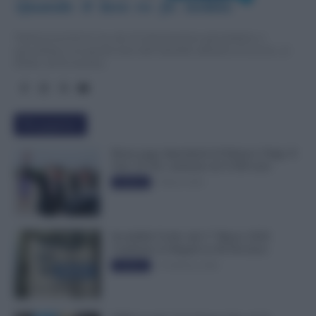
Quando  il  lavo
r
o  fa  notizia
TuttoLavoro24.it è un sito di informazione giornalistica e
specialistica sui grandi temi dell’attualità attinenti al Lavoro, ai
Diritti, all’Economia.
Più popolari
Busta paga dipendenti di Palazzo Chigi, Il
Sole 24 Ore: aumento da 9.500 euro
9 Marzo 2022
Evidenza
Invalidità Civile: dal 1° Marzo 2026
Cambiano le Regole in 40 Province
13 Febbraio 2026
Evidenza