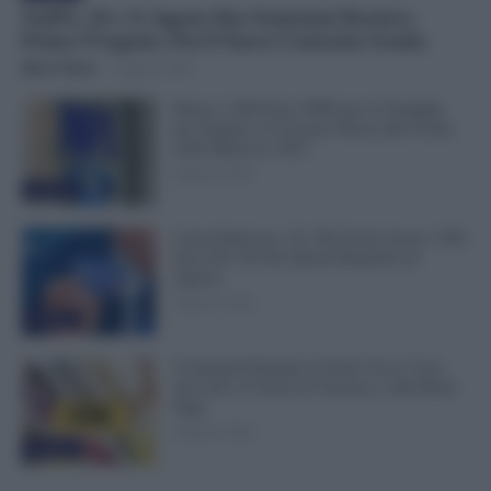
NoiPA, 10 e 11 Agosto Due Emissioni Decisive:
Prima l’Urgente, Poi il Nuovo Contratto Scuola
Mirco Telaro
-
9 Agosto 2026
Bonus 1.000 Euro INPS per le Famiglie
per Sempre: il Governo Pensa alla Svolta
nella Manovra 2027
9 Agosto 2026
Evidenza
Carta Dedicata a Te, Più Facile Avere i 500
Euro Per Chi Ha Questi Requisiti ad
Agosto
9 Agosto 2026
Evidenza
Ti Ammali Durante le Ferie? Ecco Cosa
Succede ai Giorni di Vacanza e alla Busta
Paga
8 Agosto 2026
Evidenza