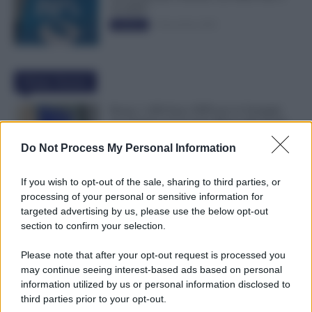
50.000€”
5 Novembre 2025
Evidenza
Ultime Notizie
Bonus 1.000 Euro INPS per le Famiglie
per Sempre: il Governo Pensa alla Svolta
nella Manovra 2027
Do Not Process My Personal Information
9 Agosto 2026
Evidenza
If you wish to opt-out of the sale, sharing to third parties, or
Carta Dedicata a Te, Più Facile Avere i 500
processing of your personal or sensitive information for
Euro Per Chi Ha Questi Requisiti ad
targeted advertising by us, please use the below opt-out
Agosto
section to confirm your selection.
9 Agosto 2026
Evidenza
Please note that after your opt-out request is processed you
may continue seeing interest-based ads based on personal
Ti Ammali Durante le Ferie? Ecco Cosa
information utilized by us or personal information disclosed to
Succede ai Giorni di Vacanza e alla Busta
third parties prior to your opt-out.
Paga