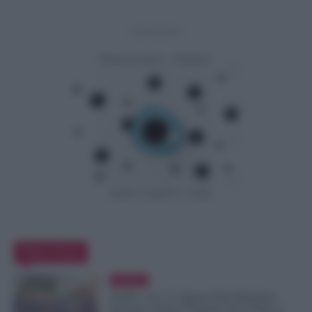
- Advertisement -
Editor Picks
Evidenza
NoiPA, 10 e 11 Agosto Due Emissioni
Decisive: Prima l’Urgente, Poi il Nuovo