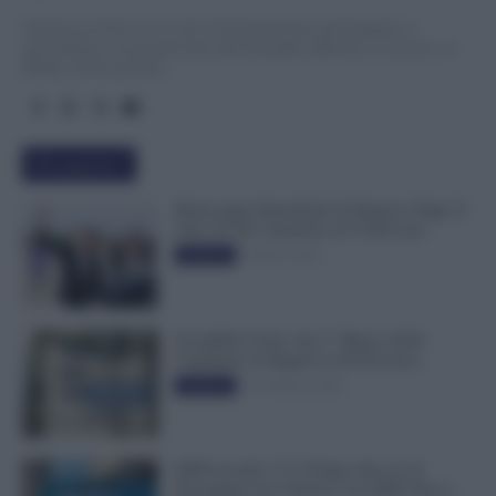
TuttoLavoro24.it è un sito di informazione giornalistica e
specialistica sui grandi temi dell’attualità attinenti al Lavoro, ai
Diritti, all’Economia.
Più popolari
Busta paga dipendenti di Palazzo Chigi, Il
Sole 24 Ore: aumento da 9.500 euro
9 Marzo 2022
Evidenza
Invalidità Civile: dal 1° Marzo 2026
Cambiano le Regole in 40 Province
13 Febbraio 2026
Evidenza
INPS ricorda “C’è Tempo fino al 14
Novembre per il Bonus con ISEE Fino a