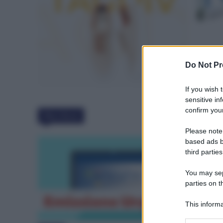
Do Not Pr
If you wish 
sensitive in
confirm your
Must Read
Please note
based ads b
third parties
You may sepa
parties on t
This informa
Participants