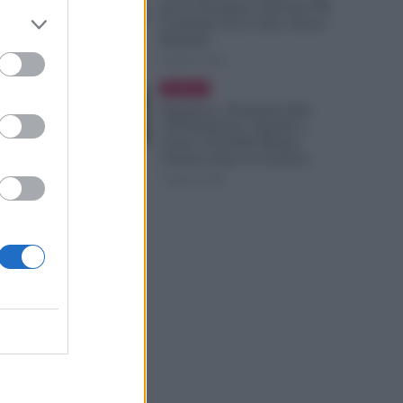
per la Vecchiaia e Servono Più
Contributi: Ecco Tutti i Nuovi
Requisiti
8 Agosto 2026
Evidenza
Supplenze, Domanda delle
150 Preferenze: Quando e
Come è Possibile Ritirare
l’Istanza dopo la Scadenza
7 Agosto 2026