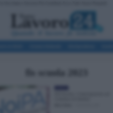
a Vecchiaia e Servono Più Contributi: Ecco Tutti i Nuovi Requisiti
voro & Diritti
Cronaca Sindacale
Giurisprudenza
Scuol
fis scuola 2023
Evidenza
FIS Scuola: 3 Anticipazioni sul
Cedolino di Ottobre
Mirco Telaro
-
30 Settembre 2023