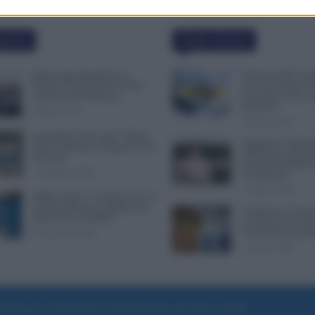
polari
Ultime Notizie
Busta paga dipendenti di
Pensioni 2027, Au
Palazzo Chigi, Il Sole 24 Ore:
per la Vecchiaia e
aumento da 9.500 euro
Contributi: Ecco T
Requisiti
9 Marzo 2022
8 Agosto 2026
Invalidità Civile: dal 1° Marzo
Supplenze, Domand
2026 Cambiano le Regole in 40
Preferenze: Quand
Province
Possibile Ritirare 
13 Febbraio 2026
la Scadenza
7 Agosto 2026
INPS ricorda “C’è Tempo fino al
14 Novembre per il Bonus con
Cambiano i Turni d
ISEE Fino a 50.000€”
Lavoratori Over 60
CCNL Settore Sani
5 Novembre 2025
7 Agosto 2026
e di Roma al n. 97/2020 del 25 settembre 2020 - Aut. ROC n. 39028