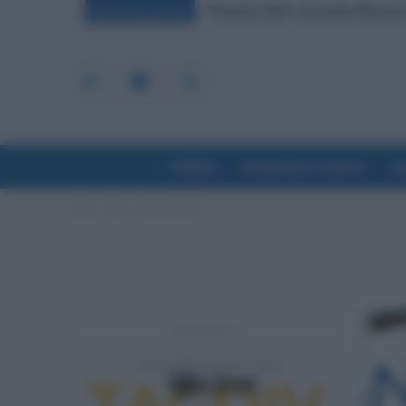
Pensioni 2027, Aumenta l’Età per l
BREAKING NEWS
Politica
Economia & Lavoro
La
Home
Tags
Fis scuola 2023
- Advertisement -