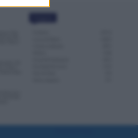
Categorie
Evidenza
20714
menta l’Età
 Servono Più
Lavoro & Diritti
14923
utti i Nuovi
Cronaca sindacale
8051
Politica
5140
Scuola & Formazione
3013
a delle 150
Economia & Lavoro
1125
o e Come è
l’Istanza dopo
Fisco & Tasse
533
Senza categoria
371
i Notte per i
: Novità dal
tario
Preferenze Privacy