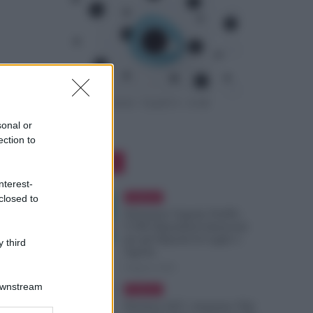
sonal or
ection to
Editor Picks
nterest-
Evidenza
closed to
Emissione Urgente NoiPA:
9.300 Dipendenti Interessati
per gli Stipendi di Luglio e
 third
Agosto
8 Agosto 2026
Downstream
Evidenza
Pensioni 2027, Aumenta l’Età