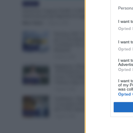
Evidenza
Persona
Emissione Urgente NoiPA: 9.300 Dipendenti
Interessati per gli Stipendi di Luglio e Agosto
I want t
Mirco Telaro
-
8 Agosto 2026
Opted 
Pensioni 2027, Aumenta l’Età
per la Vecchiaia e Servono Più
I want t
Contributi: Ecco Tutti i Nuovi
Evidenza
Opted 
Requisiti
8 Agosto 2026
I want 
Advertis
Supplenze, Domanda delle
Opted 
150 Preferenze: Quando e
Come è Possibile Ritirare
I want t
Evidenza
l’Istanza dopo la Scadenza
of my P
was col
7 Agosto 2026
Opted 
Cambiano i Turni di Notte per
i Lavoratori Over 60: Novità
dal CCNL Settore Sanitario
Evidenza
7 Agosto 2026