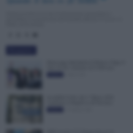
Quando  il  lavo
r
o  fa  notizia
TuttoLavoro24.it è un sito di informazione giornalistica e
specialistica sui grandi temi dell’attualità attinenti al Lavoro, ai
Diritti, all’Economia.
Più popolari
Busta paga dipendenti di Palazzo Chigi, Il
Sole 24 Ore: aumento da 9.500 euro
9 Marzo 2022
Evidenza
Invalidità Civile: dal 1° Marzo 2026
Cambiano le Regole in 40 Province
13 Febbraio 2026
Evidenza
INPS ricorda “C’è Tempo fino al 14