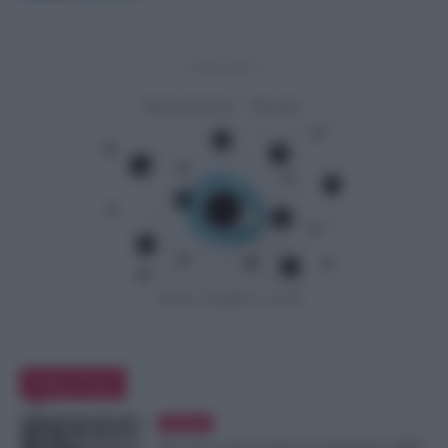
- Advertisement -
Editor Picks
Evidenza
Riscatto Laurea Gratis per gli Statali: INPS