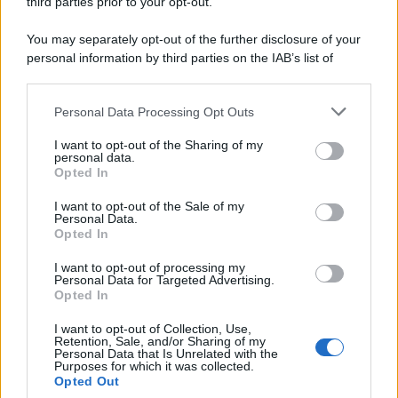
third parties prior to your opt-out.
9 Agosto 2026
Evidenza
You may separately opt-out of the further disclosure of your
personal information by third parties on the IAB’s list of
downstream participants.
Categorie
Personal Data Processing Opt Outs
This information may also be disclosed by us to third parties
on the IAB’s List of Downstream Participants that may further
Evidenza
20730
I want to opt-out of the Sharing of my
disclose it to other third parties.
personal data.
Lavoro & Diritti
14935
Opted In
Cronaca sindacale
8053
Politica
5140
I want to opt-out of the Sale of my
Scuola & Formazione
3015
Personal Data.
Opted In
Economia & Lavoro
1125
Fisco & Tasse
533
I want to opt-out of processing my
Senza categoria
371
Personal Data for Targeted Advertising.
Opted In
I want to opt-out of Collection, Use,
Retention, Sale, and/or Sharing of my
TuttoLavoro24.it Testata giornalistica registrata presso il Tribunale di
Personal Data that Is Unrelated with the
Roma al n. 97/2020 del 25 settembre 2020 - Aut. ROC n. 39028
Purposes for which it was collected.
Opted Out
Editore:
Nevera Editore s.r.l.
via Tiburtina, 5 - 00185 Roma