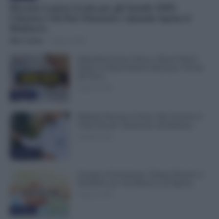
Riscatto Laurea Gratis per gli Statali: INPS
Chiarisce Chi Può Ottenerlo e Quando Spetta il
Rimborso
Mirco Telaro
-
9 Agosto 2026
Dipendenti Senza Pausa e Buoni Pasto?
Spetta un Risarcimento Detassato: Novità
dal Fisco
9 Agosto 2026
Evidenza
Malattia Durante le Ferie, Può Arrivare la
Visita Fiscale: Attenzione all’Indirizzo
9 Agosto 2026
Evidenza
Assegno di Inclusione, Doppia Ricarica a
Settembre per Chi Rinnova ad Agosto
9 Agosto 2026
Evidenza