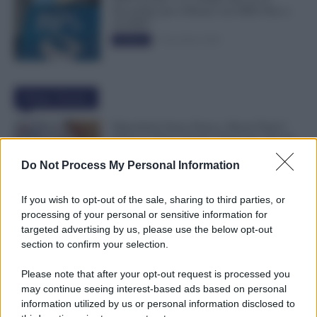
Novembre per il Bonus con ISEE Fino a
50.000€”
5 Novembre 2025
Evidenza
Ultime Notizie
Dipendenti Senza Pausa e Buoni Pasto?
Spetta un Risarcimento Detassato: Novità
dal Fisco
Do Not Process My Personal Information
9 Agosto 2026
Evidenza
If you wish to opt-out of the sale, sharing to third parties, or
Malattia Durante le Ferie, Può Arrivare la
processing of your personal or sensitive information for
Visita Fiscale: Attenzione all’Indirizzo
targeted advertising by us, please use the below opt-out
9 Agosto 2026
Evidenza
section to confirm your selection.
Please note that after your opt-out request is processed you
may continue seeing interest-based ads based on personal
Assegno di Inclusione, Doppia Ricarica a
information utilized by us or personal information disclosed to
Settembre per Chi Rinnova ad Agosto