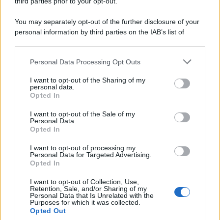
third parties prior to your opt-out.
Diverso in Base alla Città
9 Agosto 2026
Evidenza
You may separately opt-out of the further disclosure of your
personal information by third parties on the IAB’s list of
downstream participants.
Categorie
Personal Data Processing Opt Outs
This information may also be disclosed by us to third parties
on the IAB’s List of Downstream Participants that may further
Evidenza
20735
I want to opt-out of the Sharing of my
disclose it to other third parties.
personal data.
Lavoro & Diritti
14938
Opted In
Cronaca sindacale
8053
Politica
5140
I want to opt-out of the Sale of my
Scuola & Formazione
3016
Personal Data.
Opted In
Economia & Lavoro
1126
Fisco & Tasse
533
I want to opt-out of processing my
Senza categoria
371
Personal Data for Targeted Advertising.
Opted In
I want to opt-out of Collection, Use,
Retention, Sale, and/or Sharing of my
TuttoLavoro24.it Testata giornalistica registrata presso il Tribunale di
Personal Data that Is Unrelated with the
Roma al n. 97/2020 del 25 settembre 2020 - Aut. ROC n. 39028
Purposes for which it was collected.
Opted Out
Editore:
Nevera Editore s.r.l.
via Tiburtina, 5 - 00185 Roma