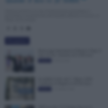
Quando  il  lavo
r
o  fa  notizia
TuttoLavoro24.it è un sito di informazione giornalistica e
specialistica sui grandi temi dell’attualità attinenti al Lavoro, ai
Diritti, all’Economia.
Più popolari
Busta paga dipendenti di Palazzo Chigi, Il
Sole 24 Ore: aumento da 9.500 euro
9 Marzo 2022
Evidenza
Invalidità Civile: dal 1° Marzo 2026
Cambiano le Regole in 40 Province
13 Febbraio 2026
Evidenza
INPS ricorda “C’è Tempo fino al 14