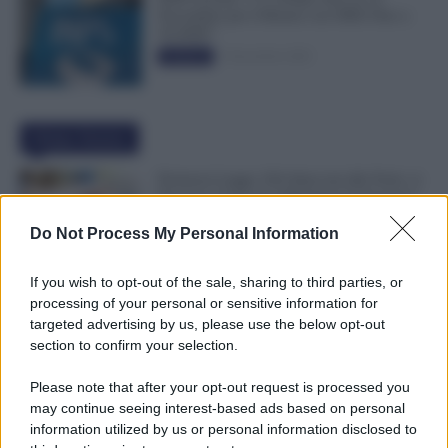
Novembre per il Bonus con ISEE Fino a
50.000€”
5 Novembre 2025
Evidenza
Ultime Notizie
Permessi Legge 104 Attaccati alle Ferie: si
Possono Usare per Allungare le Vacanze?
Ecco i Limiti
Do Not Process My Personal Information
10 Agosto 2026
Evidenza
If you wish to opt-out of the sale, sharing to third parties, or
Buste Paga, i Dipendenti Guadagnano 78
processing of your personal or sensitive information for
Volte in Meno di un Dirigente. Cresce il
targeted advertising by us, please use the below opt-out
Divario nelle Grandi Aziende
section to confirm your selection.
9 Agosto 2026
Economia & Lavoro
Please note that after your opt-out request is processed you
may continue seeing interest-based ads based on personal
Bonus Bollette Con ISEE Sotto 25.000
information utilized by us or personal information disclosed to
Euro: 4,7 Milioni di Famiglie, Importo