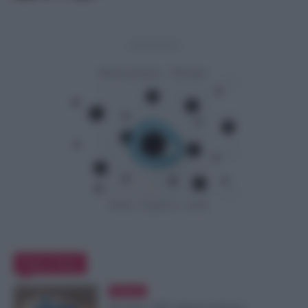
- Advertisement -
Editor Picks
Evidenza
Docenti e ATA, Qual è la Fascia