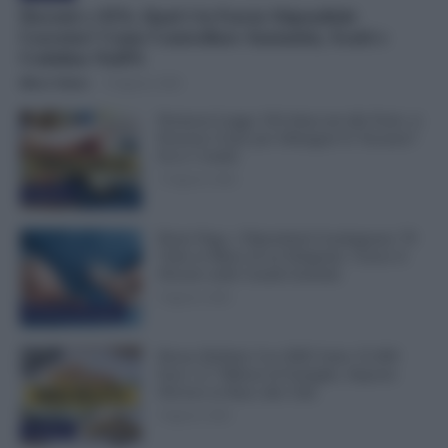
Docenti e ATA, Qual è la Fascia Stipendiale
Corretta? Come Controllare Anzianità, Scatti e
Cedolino NoiPA
Mirco Telaro
-
10 Agosto 2026
Permessi Legge 104 Attaccati alle Ferie: si
Possono Usare per Allungare le Vacanze?
Ecco i Limiti
10 Agosto 2026
Evidenza
Buste Paga, i Dipendenti Guadagnano 78
Volte in Meno di un Dirigente. Cresce il
Divario nelle Grandi Aziende
9 Agosto 2026
Economia & Lavoro
Bonus Bollette Con ISEE Sotto 25.000
Euro: 4,7 Milioni di Famiglie, Importo
Diverso in Base alla Città
9 Agosto 2026
Evidenza