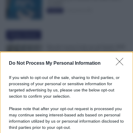
50.000€”
5 Novembre 2025
Evidenza
Ultime Notizie
Riscatto Laurea Gratis per gli Statali: INPS
Chiarisce Chi Può Ottenerlo e Quando
Spetta il Rimborso
Do Not Process My Personal Information
9 Agosto 2026
Evidenza
If you wish to opt-out of the sale, sharing to third parties, or
Dipendenti Senza Pausa e Buoni Pasto?
processing of your personal or sensitive information for
Spetta un Risarcimento Detassato: Novità
targeted advertising by us, please use the below opt-out
dal Fisco
section to confirm your selection.
9 Agosto 2026
Evidenza
Please note that after your opt-out request is processed you
may continue seeing interest-based ads based on personal
Malattia Durante le Ferie, Può Arrivare la
information utilized by us or personal information disclosed to
Visita Fiscale: Attenzione all’Indirizzo
third parties prior to your opt-out.
9 Agosto 2026
Evidenza