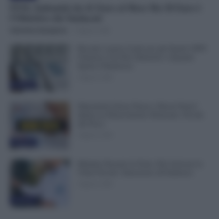
FESI, Indennità da 41 Euro al Mese Ma 50 Euro è
l’Obiettivo dei Sindacati
Valentina Giampietro
-
9 Agosto 2026
Riscatto Laurea Gratis per gli Statali: INPS
Chiarisce Chi Può Ottenerlo e Quando
Spetta il Rimborso
9 Agosto 2026
Evidenza
Dipendenti Senza Pausa e Buoni Pasto?
Spetta un Risarcimento Detassato: Novità
dal Fisco
9 Agosto 2026
Evidenza
Malattia Durante le Ferie, Può Arrivare la
Visita Fiscale: Attenzione all’Indirizzo
9 Agosto 2026
Evidenza