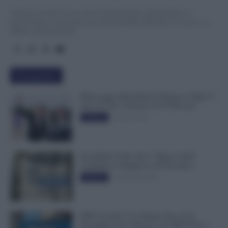
TuttoLavoro24.it è un sito di informazione giornalistica e
specialistica sui grandi temi dell’attualità attinenti al Lavoro, ai
Diritti, all’Economia.
Più popolari
Busta paga dipendenti di Palazzo Chigi, Il
Sole 24 Ore: aumento da 9.500 euro
9 Marzo 2022
Evidenza
Invalidità Civile: dal 1° Marzo 2026
Cambiano le Regole in 40 Province
13 Febbraio 2026
Evidenza
INPS ricorda “C’è Tempo fino al 14
Novembre per il Bonus con ISEE Fino a