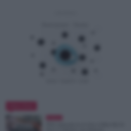
- Advertisement -
Editor Picks
Evidenza
FESI, Indennità da 41 Euro al Mese Ma 50
Euro è l’Obiettivo dei Sindacati