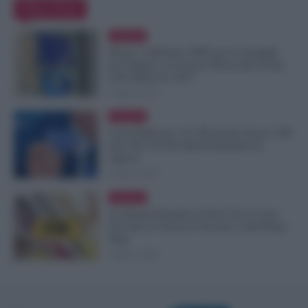
Editor Picks
Evidenza
Bonus 1.000 Euro INPS per le Famiglie
per Sempre: il Governo Pensa alla Svolta
nella Manovra 2027
9 Agosto 2026
Evidenza
Carta Dedicata a Te, Più Facile Avere i 500
Euro Per Chi Ha Questi Requisiti ad
Agosto
9 Agosto 2026
Evidenza
Ti Ammali Durante le Ferie? Ecco Cosa
Succede ai Giorni di Vacanza e alla Busta
Paga
8 Agosto 2026