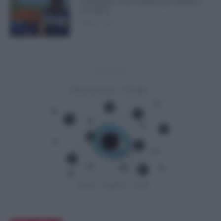
e Settembre: Cosa Cambia per Aziende e
Lavoratori
8 Agosto 2026
Evidenza
- Advertisement -