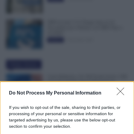
INPS ricorda “C’è Tempo fino al 14
Novembre per il Bonus con ISEE Fino a
50.000€”
5 Novembre 2025
Evidenza
Ultime Notizie
Carta Dedicata a Te, Più Facile Avere i 500
Euro Per Chi Ha Questi Requisiti ad
Agosto
Do Not Process My Personal Information
9 Agosto 2026
Evidenza
If you wish to opt-out of the sale, sharing to third parties, or
Ti Ammali Durante le Ferie? Ecco Cosa
processing of your personal or sensitive information for
Succede ai Giorni di Vacanza e alla Busta
targeted advertising by us, please use the below opt-out
Paga
section to confirm your selection.
8 Agosto 2026
Evidenza