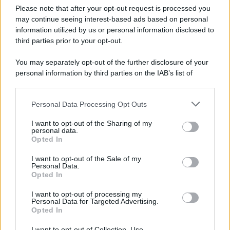
Please note that after your opt-out request is processed you
may continue seeing interest-based ads based on personal
Agricoli, Controlli INPS Anche ad Agosto
information utilized by us or personal information disclosed to
e Settembre: Cosa Cambia per Aziende e
third parties prior to your opt-out.
Lavoratori
8 Agosto 2026
Evidenza
You may separately opt-out of the further disclosure of your
personal information by third parties on the IAB’s list of
downstream participants.
Categorie
Personal Data Processing Opt Outs
This information may also be disclosed by us to third parties
on the IAB’s List of Downstream Participants that may further
Evidenza
20725
I want to opt-out of the Sharing of my
disclose it to other third parties.
personal data.
Lavoro & Diritti
14930
Opted In
Cronaca sindacale
8053
Politica
5140
I want to opt-out of the Sale of my
Scuola & Formazione
3015
Personal Data.
Opted In
Economia & Lavoro
1125
Fisco & Tasse
533
I want to opt-out of processing my
Senza categoria
371
Personal Data for Targeted Advertising.
Opted In
I want to opt-out of Collection, Use,