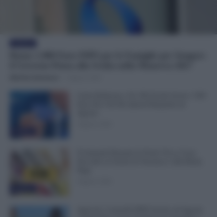
Evidenza
Bonus 1.000 Euro INPS per le Famiglie per Sempre:
il Governo Pensa alla Svolta nella Manovra 2027
Michele Antenucci
-
9 Agosto 2026
Carta Dedicata a Te, Più Facile Avere i 500
Euro Per Chi Ha Questi Requisiti ad
Agosto
9 Agosto 2026
Evidenza
Ti Ammali Durante le Ferie? Ecco Cosa
Succede ai Giorni di Vacanza e alla Busta
Paga
8 Agosto 2026
Evidenza
Agricoli, Controlli INPS Anche ad Agosto