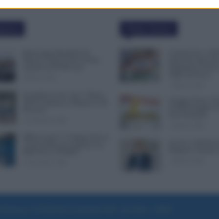
polari
Ultime Notizie
Busta paga dipendenti di
Comunicato n. 69 
Palazzo Chigi, Il Sole 24 Ore:
Emissione Speciale
aumento da 9.500 euro
Pagamenti in Arriv
Vigili del Fuoco
9 Marzo 2022
7 Agosto 2026
Invalidità Civile: dal 1° Marzo
Assegno Unico, No
2026 Cambiano le Regole in 40
50.000 Famiglie in
Province
Fare Domanda
13 Febbraio 2026
7 Agosto 2026
INPS ricorda “C’è Tempo fino al
Scuola, 4.160 Euro 
14 Novembre per il Bonus con
Dirigenti: Firmato
ISEE Fino a 50.000€”
7 Agosto 2026
5 Novembre 2025
e di Roma al n. 97/2020 del 25 settembre 2020 - Aut. ROC n. 39028