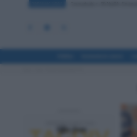
Comunicato n. 69 NoiPA: Emission
BREAKING NEWS
Politica
Economia & Lavoro
La
Home
Tags
Flat tax incrementale 15%
- Advertisement -