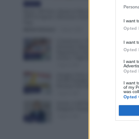
Evidenza
Persona
Bonus 100 Euro, Spunta la Data del Pagamento
INPS di Agosto: Attenzione Anche alla Busta
I want t
Paga
Opted 
Michele Antenucci
-
7 Agosto 2026
Comunicato n. 69 NoiPA:
I want t
Emissione Speciale 18 Agosto.
Opted 
Pagamenti in Arrivo per
Evidenza
Scuola e Vigili del Fuoco
I want 
7 Agosto 2026
Advertis
Opted 
Assegno Unico, Novità INPS:
50.000 Famiglie in Più
I want t
Potranno Fare Domanda
of my P
Evidenza
was col
7 Agosto 2026
Opted 
Scuola, 4.160 Euro in Più per i
Dirigenti: Firmato il CCNL
7 Agosto 2026
Evidenza