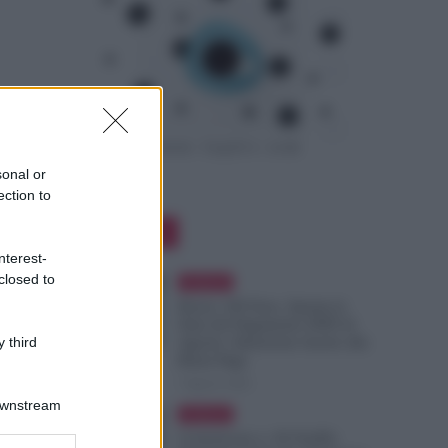
sonal or
ection to
Editor Picks
nterest-
closed to
Evidenza
Bonus 100 Euro, Spunta la
Data del Pagamento INPS di
 third
Agosto: Attenzione Anche alla
Busta Paga
7 Agosto 2026
Downstream
Evidenza
Comunicato n. 69 NoiPA: