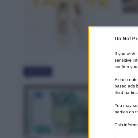
Do Not Pr
If you wish 
sensitive in
confirm your
Must Read
Please note
based ads b
third parties
You may sepa
parties on t
This informa
Participants