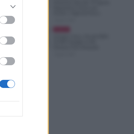
Emissione Speciale 18 Agosto.
Pagamenti in Arrivo per
Scuola e Vigili del Fuoco
7 Agosto 2026
Evidenza
Assegno Unico, Novità INPS:
50.000 Famiglie in Più
Potranno Fare Domanda
7 Agosto 2026