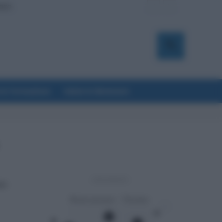
uoco
a & Formazione
Salute & Benessere
- Advertisement -
ale