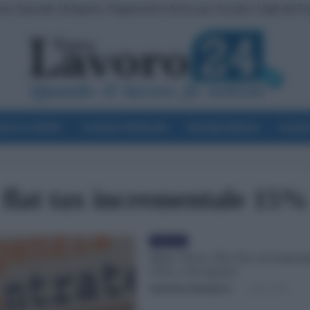
e Speciale 18 Agosto. Pagamenti in Arrivo per Scuola e Vigili del F
voro & Diritti
Cronaca Sindacale
Giurisprudenza
Scuol
flat tax incrementale 15%
Evidenza
Meno Tasse, Flat-Tax increment
15%: a chi spetta?
Valentina Giampietro
-
1 Luglio 2023