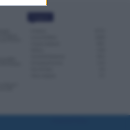
Categorie
Evidenza
20710
NoiPA:
 18 Agosto.
Lavoro & Diritti
14920
o per Scuola e
Cronaca sindacale
8051
Politica
5140
Scuola & Formazione
3012
vità INPS:
Economia & Lavoro
1125
 Più Potranno
Fisco & Tasse
533
Senza categoria
371
in Più per i
 il CCNL
Preferenze Privacy