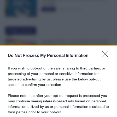
50.000€”
5 Novembre 2025
Evidenza
Ultime Notizie
Assegno Unico, Conto alla Rovescia per i
Pagamenti: Quando Verificare l’Accredito
10 Agosto 2026
Evidenza
Do Not Process My Personal Information
If you wish to opt-out of the sale, sharing to third parties, or
Docenti e ATA, Qual è la Fascia
processing of your personal or sensitive information for
Stipendiale Corretta? Come Controllare
targeted advertising by us, please use the below opt-out
Anzianità, Scatti e Cedolino NoiPA
section to confirm your selection.
10 Agosto 2026
Evidenza
Please note that after your opt-out request is processed you
may continue seeing interest-based ads based on personal
Permessi Legge 104 Attaccati alle Ferie: si
information utilized by us or personal information disclosed to
Possono Usare per Allungare le Vacanze?
third parties prior to your opt-out.
Ecco i Limiti