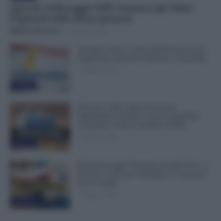
Agricoli, il Messaggio INPS Annuncia gli Ultimi
Pagamenti della Disoccupazione
Michele Antenucci
-
10 Agosto 2026
Assegno Unico, Conto alla Rovescia per i
Pagamenti: Quando Verificare l’Accredito
10 Agosto 2026
Evidenza
Docenti e ATA, Qual è la Fascia
Stipendiale Corretta? Come Controllare
Anzianità, Scatti e Cedolino NoiPA
10 Agosto 2026
Evidenza
Permessi Legge 104 Attaccati alle Ferie: si
Possono Usare per Allungare le Vacanze?
Ecco i Limiti
10 Agosto 2026
Evidenza