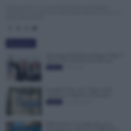
TuttoLavoro24.it è un sito di informazione giornalistica e
specialistica sui grandi temi dell’attualità attinenti al Lavoro, ai
Diritti, all’Economia.
Più popolari
Busta paga dipendenti di Palazzo Chigi, Il
Sole 24 Ore: aumento da 9.500 euro
9 Marzo 2022
Evidenza
Invalidità Civile: dal 1° Marzo 2026
Cambiano le Regole in 40 Province
13 Febbraio 2026
Evidenza
INPS ricorda “C’è Tempo fino al 14
Novembre per il Bonus con ISEE Fino a