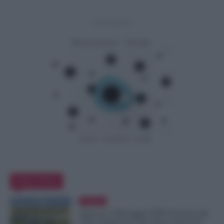
- Advertisement -
Editor Picks
Evidenza
Agricoli, il Messaggio INPS Annuncia gli
Ultimi Pagamenti della Disoccupazione