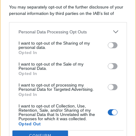
10 Agosto 2026
Evidenza
You may separately opt-out of the further disclosure of your
personal information by third parties on the IAB’s list of
downstream participants.
Categorie
Personal Data Processing Opt Outs
This information may also be disclosed by us to third parties
on the IAB’s List of Downstream Participants that may further
Evidenza
20737
I want to opt-out of the Sharing of my
disclose it to other third parties.
personal data.
Lavoro & Diritti
14940
Opted In
Cronaca sindacale
8053
Politica
5140
I want to opt-out of the Sale of my
Scuola & Formazione
3016
Personal Data.
Opted In
Economia & Lavoro
1126
Fisco & Tasse
533
I want to opt-out of processing my
Senza categoria
371
Personal Data for Targeted Advertising.
Opted In
I want to opt-out of Collection, Use,
Retention, Sale, and/or Sharing of my
TuttoLavoro24.it Testata giornalistica registrata presso il Tribunale di
Personal Data that Is Unrelated with the
Roma al n. 97/2020 del 25 settembre 2020 - Aut. ROC n. 39028
Purposes for which it was collected.
Opted Out
Editore:
Nevera Editore s.r.l.
via Tiburtina, 5 - 00185 Roma
Direttore Responsabile: Alessandra Decini
CONFIRM
redazione:
redazione@tuttolavoro24.it