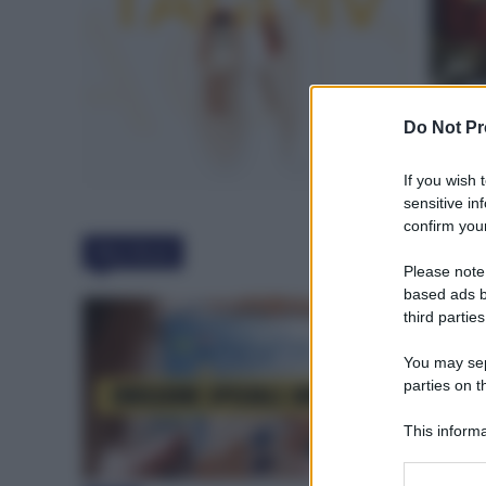
Do Not Pr
If you wish 
sensitive in
confirm your
Must Read
Please note
based ads b
third parties
You may sepa
parties on t
This informa
Participants