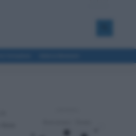
a & Formazione
Salute & Benessere
- Advertisement -
 le
 Niente