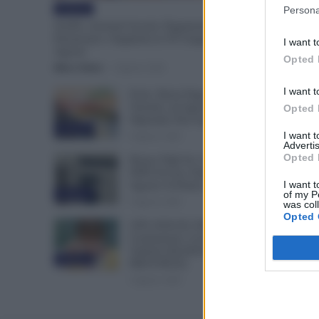
Evidenza
Persona
NoiPA, Arretrati Scuola: Pagamento Anche per
Pensionati e Supplenti al 30 Giugno e 31
I want t
Agosto
Opted 
Mirco Telaro
-
6 Agosto 2026
I want t
Ferie, Busta Paga Più Alta per i
Turnisti: ad Agosto lo
Opted 
Stipendio Può Aumentare
Evidenza
I want 
6 Agosto 2026
Advertis
Opted 
Bonus Figli da 1.000 Euro,
INPS Avvisa: Dopo il 12
I want t
Agosto Si Perde il Bonifico
of my P
Evidenza
6 Agosto 2026
was col
Opted 
GPS 2026/28, Pubblicate le
Graduatorie: Cosa Fare e Dove
Vederle [ELENCO
Evidenza
PROVINCE]
5 Agosto 2026