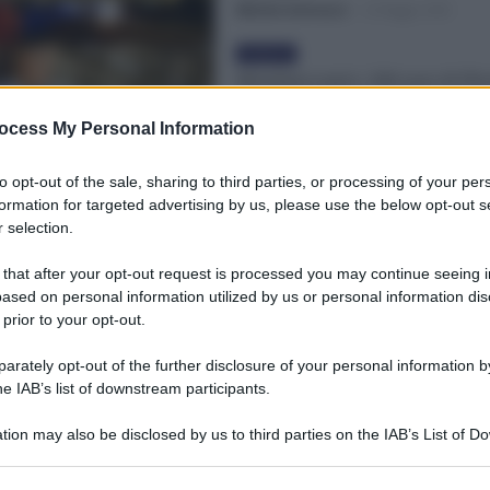
Michele Antenucci
-
22 Maggio 2025
Evidenza
Metalmeccanici, 200 euro di Fle
Benefit: Scadenza 26 Maggio pe
Scegliere Metasalute
ocess My Personal Information
Otello Bianchi
-
18 Maggio 2025
to opt-out of the sale, sharing to third parties, or processing of your per
formation for targeted advertising by us, please use the below opt-out s
Evidenza
 selection.
Metalmeccanici: il Bonus Welfa
200€ scade il 31 Maggio 2025
 that after your opt-out request is processed you may continue seeing i
Valentina Giampietro
-
6 Maggio 2025
ased on personal information utilized by us or personal information dis
 prior to your opt-out.
rately opt-out of the further disclosure of your personal information by
Cronaca sindacale
he IAB’s list of downstream participants.
Rinnovo Metalmeccanici: Welfa
700€ e meno Salario. La Propost
tion may also be disclosed by us to third parties on the IAB’s List of 
Federmeccanica punta sui Flexib
 that may further disclose it to other third parties.
Benefit