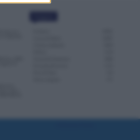
Categorie
Evidenza
20691
iù Alta per i
 lo Stipendio
Lavoro & Diritti
14907
Cronaca sindacale
8050
Politica
5139
00 Euro, INPS
Scuola & Formazione
3009
 Agosto Si
Economia & Lavoro
1125
Fisco & Tasse
533
Senza categoria
371
icate le
Fare e Dove
 PROVINCE]
Preferenze Privacy