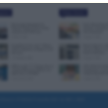
polari
Ultime Notizie
Busta paga dipendenti di
Ferie, Busta Paga P
Palazzo Chigi, Il Sole 24 Ore:
Turnisti: ad Agosto
aumento da 9.500 euro
Può Aumentare
9 Marzo 2022
6 Agosto 2026
Invalidità Civile: dal 1° Marzo
Bonus Figli da 1.0
2026 Cambiano le Regole in 40
Avvisa: Dopo il 12
Province
Perde il Bonifico
13 Febbraio 2026
6 Agosto 2026
INPS ricorda “C’è Tempo fino al
GPS 2026/28, Pubbl
14 Novembre per il Bonus con
Graduatorie: Cosa 
ISEE Fino a 50.000€”
Vederle [ELENCO
5 Novembre 2025
5 Agosto 2026
e di Roma al n. 97/2020 del 25 settembre 2020 - Aut. ROC n. 39028