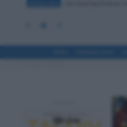
Ferie, Busta Paga Più Alta per i 
BREAKING NEWS
Politica
Economia & Lavoro
La
Home
Tags
Flexible benefit
- Advertisement -