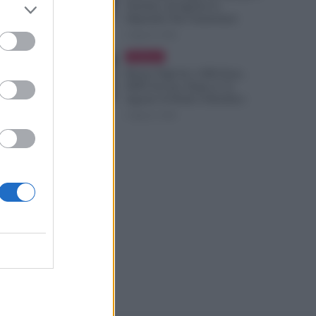
Turnisti: ad Agosto lo
Stipendio Può Aumentare
6 Agosto 2026
Evidenza
Bonus Figli da 1.000 Euro,
INPS Avvisa: Dopo il 12
Agosto Si Perde il Bonifico
6 Agosto 2026