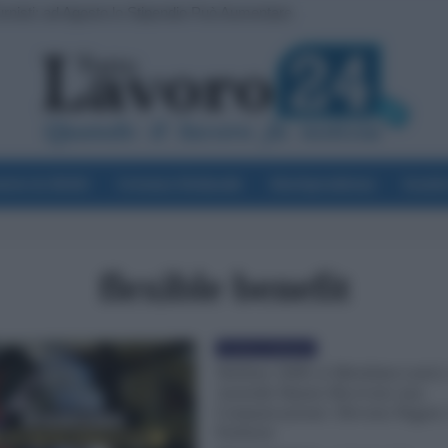
Turnisti: ad Agosto lo Stipendio Può Aumentare
voro & Diritti
Cronaca Sindacale
Giurisprudenza
Scuol
flexible benefit
Cronaca sindacale
Welfare 200€ ai Metalmeccanici,
Aziende Hanno Ricevuto una
Comunicazione: Devono Pagare,
Furbizie