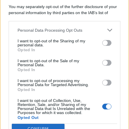
You may separately opt-out of the further disclosure of your
personal information by third parties on the IAB’s list of
downstream participants.
Categorie
Personal Data Processing Opt Outs
This information may also be disclosed by us to third parties
on the IAB’s List of Downstream Participants that may further
Evidenza
20704
I want to opt-out of the Sharing of my
disclose it to other third parties.
personal data.
Lavoro & Diritti
14915
Opted In
Cronaca sindacale
8051
Politica
5139
I want to opt-out of the Sale of my
Scuola & Formazione
3012
Personal Data.
Opted In
Economia & Lavoro
1125
Fisco & Tasse
533
I want to opt-out of processing my
Senza categoria
371
Personal Data for Targeted Advertising.
Opted In
I want to opt-out of Collection, Use,
Retention, Sale, and/or Sharing of my
TuttoLavoro24.it Testata giornalistica registrata presso il Tribunale di
Personal Data that Is Unrelated with the
Roma al n. 97/2020 del 25 settembre 2020 - Aut. ROC n. 39028
Purposes for which it was collected.
Opted Out
Editore:
Nevera Editore s.r.l.
via Tiburtina, 5 - 00185 Roma
Direttore Responsabile: Alessandra Decini
CONFIRM
redazione:
redazione@tuttolavoro24.it