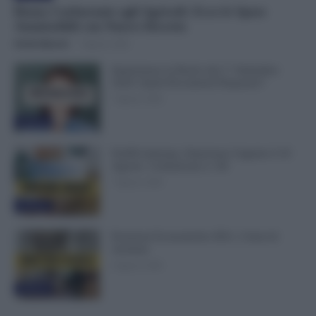
Bonus Carburante agli Agricoli: Ecco le Spese
Ammissibili con Nuovo Decreto
Otello Bianchi
-
7 Agosto 2026
Immissione in Ruolo dal 1° Settembre
2026: Quali Documenti Preparare?
7 Agosto 2026
Evidenza
NoiPA Anticipa, Emissione Urgente il 10
Agosto. Comunicato n. 68
7 Agosto 2026
Evidenza
Posizioni Economiche ATA: 2 Anni di
Arretrati
6 Agosto 2026
Evidenza