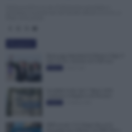
TuttoLavoro24.it è un sito di informazione giornalistica e
specialistica sui grandi temi dell’attualità attinenti al Lavoro, ai
Diritti, all’Economia.
Più popolari
Busta paga dipendenti di Palazzo Chigi, Il
Sole 24 Ore: aumento da 9.500 euro
9 Marzo 2022
Evidenza
Invalidità Civile: dal 1° Marzo 2026
Cambiano le Regole in 40 Province
13 Febbraio 2026
Evidenza
INPS ricorda “C’è Tempo fino al 14
Novembre per il Bonus con ISEE Fino a