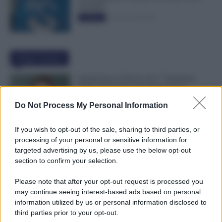
50.000€”
5 Novembre 2025
Evidenza
Ultime Notizie
Immissione in Ruolo dal 1° Settembre
2026: Quali Documenti Preparare?
7 Agosto 2026
Evidenza
Do Not Process My Personal Information
If you wish to opt-out of the sale, sharing to third parties, or
NoiPA Anticipa, Emissione Urgente il 10
processing of your personal or sensitive information for
Agosto. Comunicato n. 68
targeted advertising by us, please use the below opt-out
7 Agosto 2026
Evidenza
section to confirm your selection.
Please note that after your opt-out request is processed you
may continue seeing interest-based ads based on personal
Posizioni Economiche ATA: 2 Anni di
information utilized by us or personal information disclosed to
Arretrati
third parties prior to your opt-out.
6 Agosto 2026
Evidenza