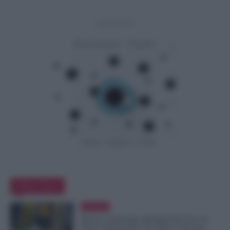
- Advertisement -
Editor Picks
Evidenza
Bonus Carburante agli Agricoli: Ecco le
Spese Ammissibili con Nuovo Decreto