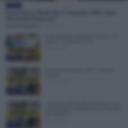
Evidenza
Immissione in Ruolo dal 1° Settembre 2026: Quali
Documenti Preparare?
Valentina Giampietro
-
7 Agosto 2026
NoiPA Anticipa, Emissione Urgente il 10
Agosto. Comunicato n. 68
7 Agosto 2026
Evidenza
Posizioni Economiche ATA: 2 Anni di
Arretrati
6 Agosto 2026
Evidenza
Graduatorie ATA 24 Mesi Definitive, Cosa
Succede Dopo la Pubblicazione? Dai Ruoli
alle Supplenze
6 Agosto 2026
Evidenza