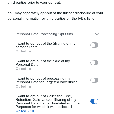
third parties prior to your opt-out.
alle Supplenze
6 Agosto 2026
Evidenza
You may separately opt-out of the further disclosure of your
personal information by third parties on the IAB’s list of
downstream participants.
Categorie
Personal Data Processing Opt Outs
This information may also be disclosed by us to third parties
on the IAB’s List of Downstream Participants that may further
Evidenza
20703
I want to opt-out of the Sharing of my
disclose it to other third parties.
personal data.
Lavoro & Diritti
14914
Opted In
Cronaca sindacale
8051
Politica
5139
I want to opt-out of the Sale of my
Scuola & Formazione
3012
Personal Data.
Opted In
Economia & Lavoro
1125
Fisco & Tasse
533
I want to opt-out of processing my
Senza categoria
371
Personal Data for Targeted Advertising.
Opted In
I want to opt-out of Collection, Use,
Retention, Sale, and/or Sharing of my
TuttoLavoro24.it Testata giornalistica registrata presso il Tribunale di
Personal Data that Is Unrelated with the
Roma al n. 97/2020 del 25 settembre 2020 - Aut. ROC n. 39028
Purposes for which it was collected.
Opted Out
Editore:
Nevera Editore s.r.l.
via Tiburtina, 5 - 00185 Roma