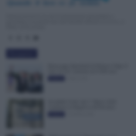
Quando  il  lavo
r
o  fa  notizia
TuttoLavoro24.it è un sito di informazione giornalistica e
specialistica sui grandi temi dell’attualità attinenti al Lavoro, ai
Diritti, all’Economia.
Più popolari
Busta paga dipendenti di Palazzo Chigi, Il
Sole 24 Ore: aumento da 9.500 euro
9 Marzo 2022
Evidenza
Invalidità Civile: dal 1° Marzo 2026
Cambiano le Regole in 40 Province
13 Febbraio 2026
Evidenza