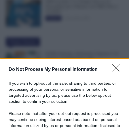
INPS ricorda “C’è Tempo fino al 14
Novembre per il Bonus con ISEE Fino a
50.000€”
5 Novembre 2025
Evidenza
Ultime Notizie
NoiPA Anticipa, Emissione Urgente il 10
Agosto. Comunicato n. 68
7 Agosto 2026
Evidenza
Do Not Process My Personal Information
If you wish to opt-out of the sale, sharing to third parties, or
Posizioni Economiche ATA: 2 Anni di
processing of your personal or sensitive information for
Arretrati
targeted advertising by us, please use the below opt-out
6 Agosto 2026
Evidenza
section to confirm your selection.
Please note that after your opt-out request is processed you
may continue seeing interest-based ads based on personal
Graduatorie ATA 24 Mesi Definitive, Cosa
information utilized by us or personal information disclosed to
Succede Dopo la Pubblicazione? Dai Ruoli