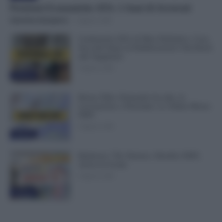
Posizioni Economiche ATA: 2 Anni di Arretrati
Valentina Giampietro
-
6 Agosto 2026
Graduatorie ATA 24 Mesi Definitive, Cosa
Succede Dopo la Pubblicazione? Dai Ruoli
alle Supplenze
6 Agosto 2026
Evidenza
Bonus Nido: Domande Accolte, in
Lavorazione o Prenotate. Le Ultime Mosse
INPS
6 Agosto 2026
Evidenza
Rimborso 730, Partono i Bonifici INPS.
Arriva la Svolta
6 Agosto 2026
Evidenza