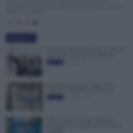
TuttoLavoro24.it è un sito di informazione giornalistica e
specialistica sui grandi temi dell’attualità attinenti al Lavoro, ai
Diritti, all’Economia.
Più popolari
Busta paga dipendenti di Palazzo Chigi, Il
Sole 24 Ore: aumento da 9.500 euro
9 Marzo 2022
Evidenza
Invalidità Civile: dal 1° Marzo 2026
Cambiano le Regole in 40 Province
13 Febbraio 2026
Evidenza
INPS ricorda “C’è Tempo fino al 14
Novembre per il Bonus con ISEE Fino a
50.000€”