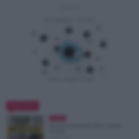
- Advertisement -
Editor Picks
Evidenza
Posizioni Economiche ATA: 2 Anni di
Arretrati
6 Agosto 2026