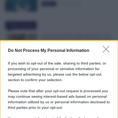
5 Novembre 2025
Evidenza
Ultime Notizie
Graduatorie ATA 24 Mesi Definitive, Cosa
Succede Dopo la Pubblicazione? Dai Ruoli
alle Supplenze
Do Not Process My Personal Information
6 Agosto 2026
Evidenza
If you wish to opt-out of the sale, sharing to third parties, or
Bonus Nido: Domande Accolte, in
processing of your personal or sensitive information for
Lavorazione o Prenotate. Le Ultime Mosse
targeted advertising by us, please use the below opt-out
INPS
section to confirm your selection.
6 Agosto 2026
Evidenza
Please note that after your opt-out request is processed you
may continue seeing interest-based ads based on personal
Rimborso 730, Partono i Bonifici INPS.
information utilized by us or personal information disclosed to
Arriva la Svolta
third parties prior to your opt-out.
6 Agosto 2026
Evidenza