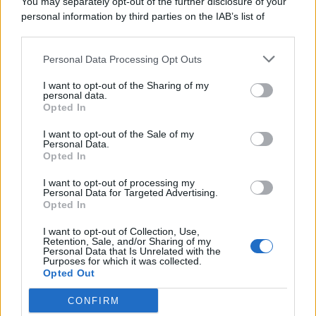
You may separately opt-out of the further disclosure of your
personal information by third parties on the IAB’s list of
downstream participants.
Categorie
Personal Data Processing Opt Outs
This information may also be disclosed by us to third parties
on the IAB’s List of Downstream Participants that may further
Evidenza
20701
I want to opt-out of the Sharing of my
disclose it to other third parties.
personal data.
Lavoro & Diritti
14913
Opted In
Cronaca sindacale
8051
Politica
5139
I want to opt-out of the Sale of my
Scuola & Formazione
3011
Personal Data.
Opted In
Economia & Lavoro
1125
Fisco & Tasse
533
I want to opt-out of processing my
Senza categoria
371
Personal Data for Targeted Advertising.
Opted In
I want to opt-out of Collection, Use,
Retention, Sale, and/or Sharing of my
TuttoLavoro24.it Testata giornalistica registrata presso il Tribunale di
Personal Data that Is Unrelated with the
Roma al n. 97/2020 del 25 settembre 2020 - Aut. ROC n. 39028
Purposes for which it was collected.
Opted Out
Editore:
Nevera Editore s.r.l.
via Tiburtina, 5 - 00185 Roma
Direttore Responsabile: Alessandra Decini
CONFIRM
redazione:
redazione@tuttolavoro24.it
pubblicità:
advertising@tuttolavoro24.it