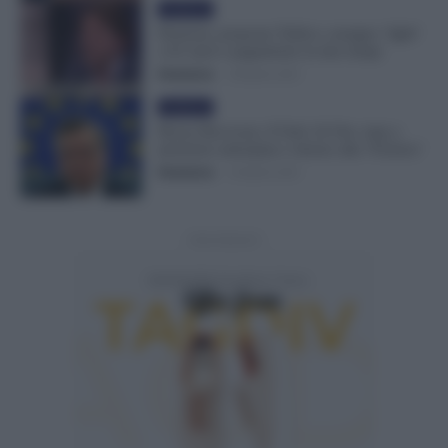
Evidenza
Pensioni, proposta Tridico: assegno ‘light’
a 62 anni e pagamento in due tempi
Redazione
-
28 Aprile 2021
Evidenza
Bozza Recovery, Il Sole 24 Ore: stop a
pensione anticipata e ritorno alla ‘Fornero’
Redazione
-
24 Aprile 2021
- Advertisement -