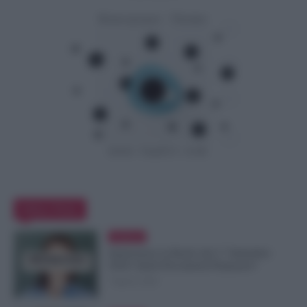
Editor Picks
Evidenza
Immissione in Ruolo dal 1° Settembre
2026: Quali Documenti Preparare?
7 Agosto 2026