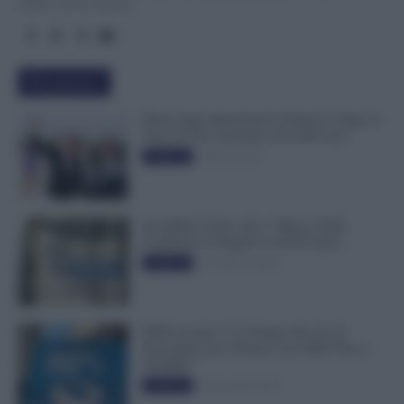
Diritti, all’Economia.
Più popolari
Busta paga dipendenti di Palazzo Chigi, Il
Sole 24 Ore: aumento da 9.500 euro
9 Marzo 2022
Evidenza
Invalidità Civile: dal 1° Marzo 2026
Cambiano le Regole in 40 Province
13 Febbraio 2026
Evidenza
INPS ricorda “C’è Tempo fino al 14
Novembre per il Bonus con ISEE Fino a
50.000€”
5 Novembre 2025
Evidenza