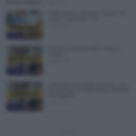
Valentina Giampietro
-
7 Agosto 2026
NoiPA Anticipa, Emissione Urgente il 10
Agosto. Comunicato n. 68
7 Agosto 2026
Evidenza
Posizioni Economiche ATA: 2 Anni di
Arretrati
6 Agosto 2026
Evidenza
Graduatorie ATA 24 Mesi Definitive, Cosa
Succede Dopo la Pubblicazione? Dai Ruoli
alle Supplenze
6 Agosto 2026
Evidenza
- Advertisement -