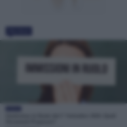
Must Read
Evidenza
Immissione in Ruolo dal 1° Settembre 2026: Quali
Documenti Preparare?