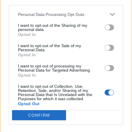
downstream participants.
Categorie
Personal Data Processing Opt Outs
This information may also be disclosed by us to third parties
on the IAB’s List of Downstream Participants that may further
Evidenza
20703
I want to opt-out of the Sharing of my
disclose it to other third parties.
personal data.
Lavoro & Diritti
14914
Opted In
Cronaca sindacale
8051
Politica
5139
I want to opt-out of the Sale of my
Scuola & Formazione
3012
Personal Data.
Opted In
Economia & Lavoro
1125
Fisco & Tasse
533
I want to opt-out of processing my
Senza categoria
371
Personal Data for Targeted Advertising.
Opted In
I want to opt-out of Collection, Use,
Retention, Sale, and/or Sharing of my
TuttoLavoro24.it Testata giornalistica registrata presso il Tribunale di
Personal Data that Is Unrelated with the
Roma al n. 97/2020 del 25 settembre 2020 - Aut. ROC n. 39028
Purposes for which it was collected.
Opted Out
Editore:
Nevera Editore s.r.l.
via Tiburtina, 5 - 00185 Roma
Direttore Responsabile: Alessandra Decini
CONFIRM
redazione:
redazione@tuttolavoro24.it
pubblicità:
advertising@tuttolavoro24.it
Powered by
inNUbes s.r.l.
Copyright © 2024 Nevera Editore s.r.l. - "Photo