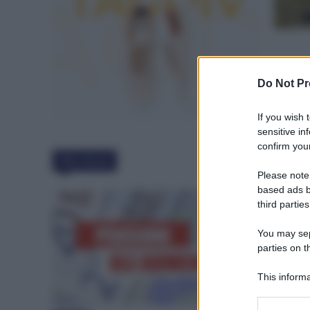
Do Not Pr
If you wish 
sensitive in
confirm your
Must Read
Please note
based ads b
third parties
You may sepa
parties on t
This informa
Participants