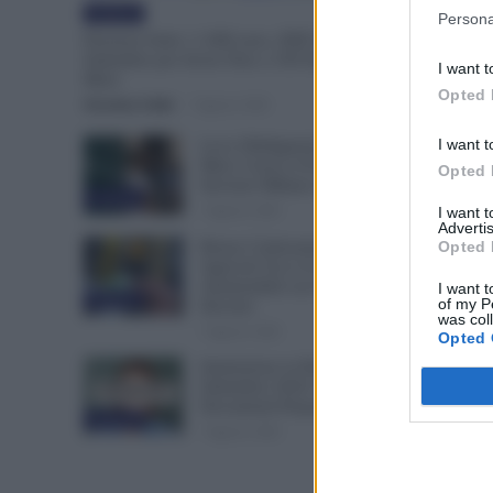
Evidenza
Persona
Pensioni Sotto i 1.000 euro, ISEE Entro
Settembre per Avere Fino a 350 Euro in Più al
I want t
Mese
Opted 
Veronica Cellai
-
7 Agosto 2026
I want t
Leva Obbligatoria da 2 a 12
Mesi: Cresce il Fronte del
Opted 
Servizio Militare in Europa
Evidenza
7 Agosto 2026
I want 
Advertis
Opted 
Bonus Carburante agli
Agricoli: Ecco le Spese
Ammissibili con Nuovo
I want t
Evidenza
of my P
Decreto
was col
7 Agosto 2026
Opted 
Immissione in Ruolo dal 1°
Settembre 2026: Quali
Documenti Preparare?
Evidenza
7 Agosto 2026