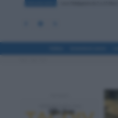
Leva Obbligatoria da 2 a 12 Mesi: 
BREAKING NEWS
Politica
Economia & Lavoro
La
Home
Tags
Forni
- Advertisement -