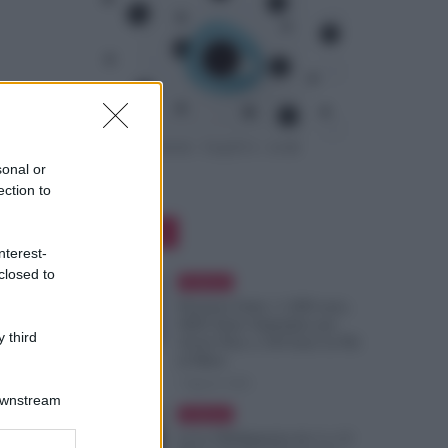
sonal or
ection to
Editor Picks
nterest-
closed to
Evidenza
Pensioni Sotto i 1.000 euro,
ISEE Entro Settembre per
 third
Avere Fino a 350 Euro in Più
al Mese
7 Agosto 2026
Downstream
Evidenza
Leva Obbligatoria da 2 a 12