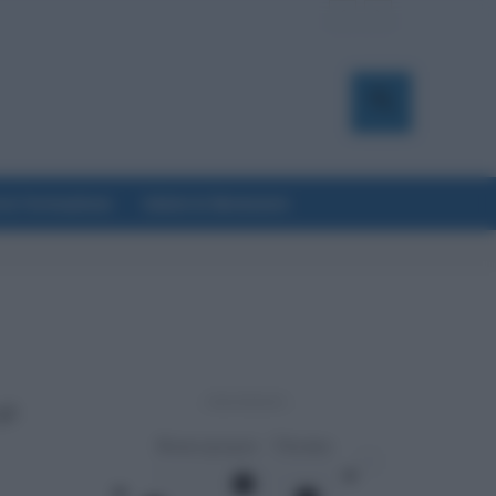
a & Formazione
Salute & Benessere
- Advertisement -
gli