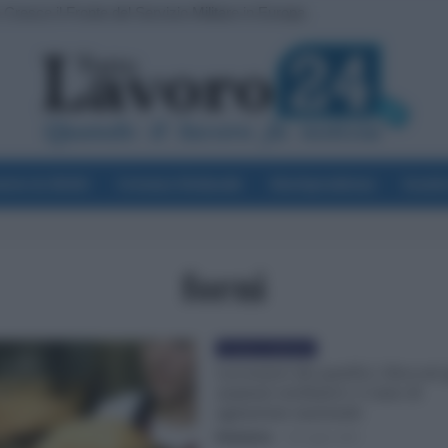
Cresce il Fronte del Servizio Militare in Europa
voro & Diritti
Cronaca Sindacale
Giurisprudenza
Scuol
forni
Cronaca sindacale
Lavoratori dei panifici, bloccati 
aumenti retributivi: è stato di
agitazione nazionale
Redazione
-
29 Luglio 2021