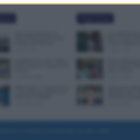
polari
Ultime Notizie
Busta paga dipendenti di
Leva Obbligatoria 
Palazzo Chigi, Il Sole 24 Ore:
Mesi: Cresce il Fro
aumento da 9.500 euro
Servizio Militare 
9 Marzo 2022
7 Agosto 2026
Invalidità Civile: dal 1° Marzo
Bonus Carburante a
2026 Cambiano le Regole in 40
Ecco le Spese Ammi
Province
Nuovo Decreto
13 Febbraio 2026
7 Agosto 2026
INPS ricorda “C’è Tempo fino al
Immissione in Ruol
14 Novembre per il Bonus con
Settembre 2026: Q
ISEE Fino a 50.000€”
Documenti Prepara
5 Novembre 2025
7 Agosto 2026
e di Roma al n. 97/2020 del 25 settembre 2020 - Aut. ROC n. 39028