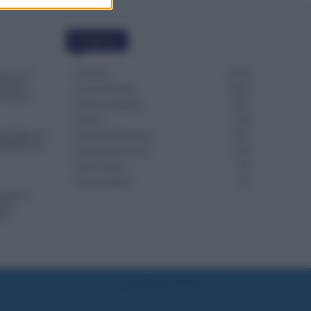
Categorie
Evidenza
20706
da 2 a 12
nte del
Lavoro & Diritti
14916
in Europa
Cronaca sindacale
8051
Politica
5140
gli Agricoli:
Scuola & Formazione
3012
ssibili con
Economia & Lavoro
1125
Fisco & Tasse
533
Senza categoria
371
o dal 1°
uali
re?
Preferenze Privacy