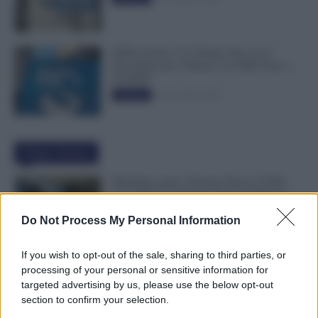
INPS ricorda “C’è Tempo fino al 14
Novembre per il Bonus con ISEE Fino a
50.000€”
5 Novembre 2025
Evidenza
Ultime Notizie
Metalmeccanici, Firmato Nuovo CCNL:
Con 200€ di Aumento Più di 5.000€ di
Montante Salariale
Do Not Process My Personal Information
8 Agosto 2026
Cronaca sindacale
If you wish to opt-out of the sale, sharing to third parties, or
Trasporti Fermi, Scaffali Vuoti e Ritardi
processing of your personal or sensitive information for
nelle Consegne: Sciopero degli Autisti
targeted advertising by us, please use the below opt-out
8 Agosto 2026
Cronaca sindacale
section to confirm your selection.