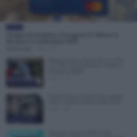
Evidenza
Assegno di Inclusione, Ferragosto Fa Slittare la
Ricarica? Le Indicazioni INPS
Veronica Cellai
-
8 Agosto 2026
Metalmeccanici, Firmato Nuovo CCNL:
Con 200€ di Aumento Più di 5.000€ di
Montante Salariale
8 Agosto 2026
Cronaca sindacale
Trasporti Fermi, Scaffali Vuoti e Ritardi
nelle Consegne: Sciopero degli Autisti
8 Agosto 2026
Cronaca sindacale
Emissione Urgente NoiPA: 9.300