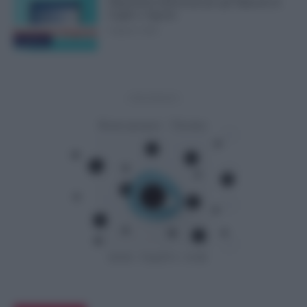
Dipendenti Interessati per gli Stipendi di
Luglio e Agosto
8 Agosto 2026
Evidenza
- Advertisement -