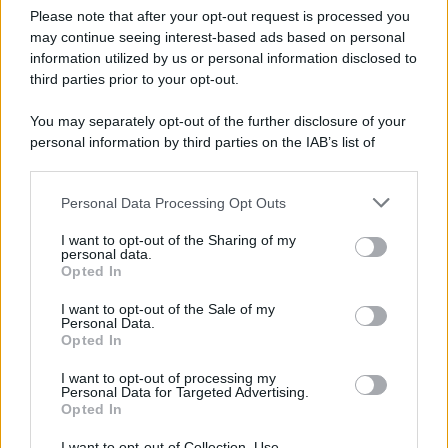
Please note that after your opt-out request is processed you
may continue seeing interest-based ads based on personal
Emissione Urgente NoiPA: 9.300
information utilized by us or personal information disclosed to
Dipendenti Interessati per gli Stipendi di
third parties prior to your opt-out.
Luglio e Agosto
8 Agosto 2026
Evidenza
You may separately opt-out of the further disclosure of your
personal information by third parties on the IAB’s list of
downstream participants.
Categorie
Personal Data Processing Opt Outs
This information may also be disclosed by us to third parties
on the IAB’s List of Downstream Participants that may further
Evidenza
20717
I want to opt-out of the Sharing of my
disclose it to other third parties.
personal data.
Lavoro & Diritti
14924
Opted In
Cronaca sindacale
8053
Politica
5140
I want to opt-out of the Sale of my
Scuola & Formazione
3013
Personal Data.
Opted In
Economia & Lavoro
1125
Fisco & Tasse
533
I want to opt-out of processing my
Senza categoria
371
Personal Data for Targeted Advertising.
Opted In
I want to opt-out of Collection, Use,