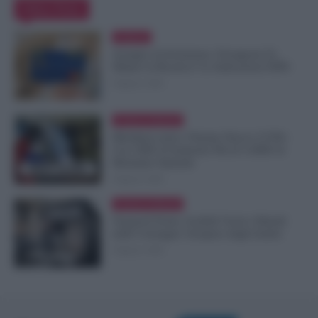
Editor Picks
Evidenza
Assegno di Inclusione, Ferragosto Fa
Slittare la Ricarica? Le Indicazioni INPS
8 Agosto 2026
Cronaca sindacale
Metalmeccanici, Firmato Nuovo CCNL:
Con 200€ di Aumento Più di 5.000€ di
Montante Salariale
8 Agosto 2026
Cronaca sindacale
Trasporti Fermi, Scaffali Vuoti e Ritardi
nelle Consegne: Sciopero degli Autisti
8 Agosto 2026