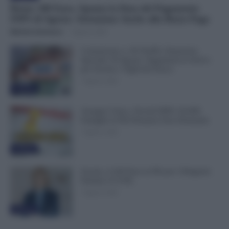
Bonus 100 Euro, Spunta la Data del Pagamento
INPS di Agosto: Attenzione Anche alla Busta Paga
Michele Antenucci
-
7 Agosto 2026
Comunicato n. 69 NoiPA: Emissione
Speciale 18 Agosto. Pagamenti in Arrivo
per Scuola e Vigili del Fuoco
7 Agosto 2026
Evidenza
Assegno Unico, Novità INPS: 50.000
Famiglie in Più Potranno Fare Domanda
7 Agosto 2026
Evidenza
Scuola, 4.160 Euro in Più per i Dirigenti:
Firmato il CCNL
7 Agosto 2026
Evidenza