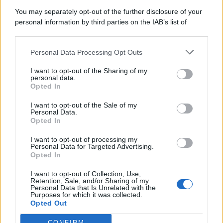
You may separately opt-out of the further disclosure of your
personal information by third parties on the IAB’s list of
downstream participants.
Categorie
Personal Data Processing Opt Outs
This information may also be disclosed by us to third parties
on the IAB’s List of Downstream Participants that may further
Evidenza
20710
I want to opt-out of the Sharing of my
disclose it to other third parties.
personal data.
Lavoro & Diritti
14920
Opted In
Cronaca sindacale
8051
Politica
5140
I want to opt-out of the Sale of my
Scuola & Formazione
3012
Personal Data.
Opted In
Economia & Lavoro
1125
Fisco & Tasse
533
I want to opt-out of processing my
Senza categoria
371
Personal Data for Targeted Advertising.
Opted In
I want to opt-out of Collection, Use,
Retention, Sale, and/or Sharing of my
TuttoLavoro24.it Testata giornalistica registrata presso il Tribunale di
Personal Data that Is Unrelated with the
Roma al n. 97/2020 del 25 settembre 2020 - Aut. ROC n. 39028
Purposes for which it was collected.
Opted Out
Editore:
Nevera Editore s.r.l.
via Tiburtina, 5 - 00185 Roma
Direttore Responsabile: Alessandra Decini
CONFIRM
redazione:
redazione@tuttolavoro24.it