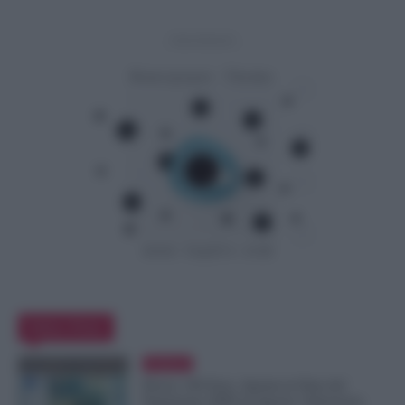
- Advertisement -
Editor Picks
Evidenza
Bonus 100 Euro, Spunta la Data del
Pagamento INPS di Agosto: Attenzione