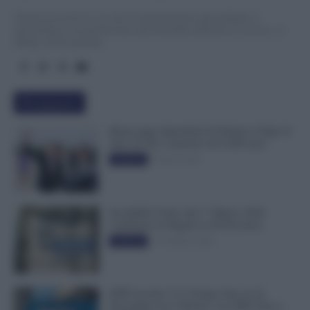
TuttoLavoro24.it è un sito di informazione giornalistica e
specialistica sui grandi temi dell’attualità attinenti al Lavoro, ai
Diritti, all’Economia.
Più popolari
Busta paga dipendenti di Palazzo Chigi, Il
Sole 24 Ore: aumento da 9.500 euro
9 Marzo 2022
Evidenza
Invalidità Civile: dal 1° Marzo 2026
Cambiano le Regole in 40 Province
13 Febbraio 2026
Evidenza
INPS ricorda “C’è Tempo fino al 14
Novembre per il Bonus con ISEE Fino a