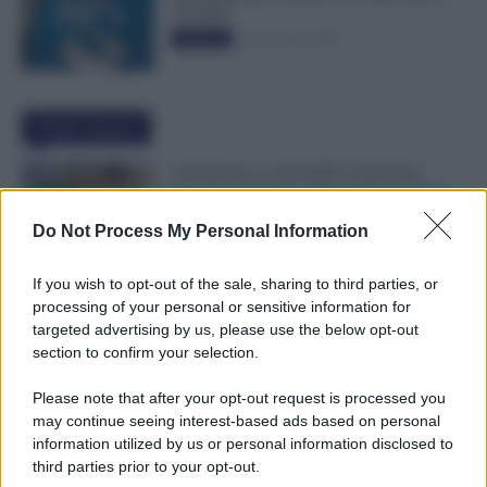
50.000€”
5 Novembre 2025
Evidenza
Ultime Notizie
Comunicato n. 69 NoiPA: Emissione
Speciale 18 Agosto. Pagamenti in Arrivo
per Scuola e Vigili del Fuoco
Do Not Process My Personal Information
7 Agosto 2026
Evidenza
If you wish to opt-out of the sale, sharing to third parties, or
Assegno Unico, Novità INPS: 50.000
processing of your personal or sensitive information for
Famiglie in Più Potranno Fare Domanda
targeted advertising by us, please use the below opt-out
7 Agosto 2026
Evidenza
section to confirm your selection.
Please note that after your opt-out request is processed you
may continue seeing interest-based ads based on personal
Scuola, 4.160 Euro in Più per i Dirigenti:
information utilized by us or personal information disclosed to
Firmato il CCNL
third parties prior to your opt-out.
7 Agosto 2026
Evidenza