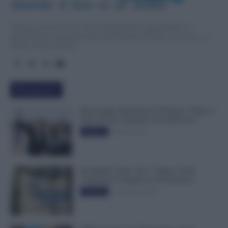
Quando  il  lavo
r
o  fa  notizia
TuttoLavoro24.it è un sito di informazione giornalistica e
specialistica sui grandi temi dell’attualità attinenti al Lavoro, ai
Diritti, all’Economia.
Più popolari
Busta paga dipendenti di Palazzo Chigi, Il
Sole 24 Ore: aumento da 9.500 euro
9 Marzo 2022
Evidenza
Invalidità Civile: dal 1° Marzo 2026
Cambiano le Regole in 40 Province
13 Febbraio 2026
Evidenza