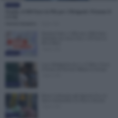
Evidenza
Scuola, 4.160 Euro in Più per i Dirigenti: Firmato il
CCNL
Valentina Giampietro
-
7 Agosto 2026
Pensioni Sotto i 1.000 euro, ISEE Entro
Settembre per Avere Fino a 350 Euro in
Più al Mese
7 Agosto 2026
Evidenza
Leva Obbligatoria da 2 a 12 Mesi: Cresce
il Fronte del Servizio Militare in Europa
7 Agosto 2026
Evidenza
Bonus Carburante agli Agricoli: Ecco le
Spese Ammissibili con Nuovo Decreto
7 Agosto 2026
Evidenza