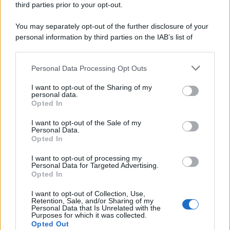
third parties prior to your opt-out.
7 Agosto 2026
Evidenza
You may separately opt-out of the further disclosure of your
personal information by third parties on the IAB’s list of
downstream participants.
Categorie
Personal Data Processing Opt Outs
This information may also be disclosed by us to third parties
on the IAB’s List of Downstream Participants that may further
Evidenza
20707
I want to opt-out of the Sharing of my
disclose it to other third parties.
personal data.
Lavoro & Diritti
14917
Opted In
Cronaca sindacale
8051
Politica
5140
I want to opt-out of the Sale of my
Scuola & Formazione
3012
Personal Data.
Opted In
Economia & Lavoro
1125
Fisco & Tasse
533
I want to opt-out of processing my
Senza categoria
371
Personal Data for Targeted Advertising.
Opted In
I want to opt-out of Collection, Use,
Retention, Sale, and/or Sharing of my
TuttoLavoro24.it Testata giornalistica registrata presso il Tribunale di
Personal Data that Is Unrelated with the
Roma al n. 97/2020 del 25 settembre 2020 - Aut. ROC n. 39028
Purposes for which it was collected.
Opted Out
Editore:
Nevera Editore s.r.l.
via Tiburtina, 5 - 00185 Roma