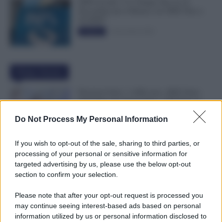
INPS ricorda “C’è Tempo fino al 14
Novembre per il Bonus con ISEE Fino a
50.000€”
5 Novembre 2025
Evidenza
Ultime Notizie
Pensioni Sotto i 1.000 euro, ISEE Entro
Settembre per Avere Fino a 350 Euro in
Più al Mese
Do Not Process My Personal Information
7 Agosto 2026
Evidenza
If you wish to opt-out of the sale, sharing to third parties, or
Leva Obbligatoria da 2 a 12 Mesi: Cresce
processing of your personal or sensitive information for
il Fronte del Servizio Militare in Europa
targeted advertising by us, please use the below opt-out
7 Agosto 2026
Evidenza
section to confirm your selection.
Please note that after your opt-out request is processed you
may continue seeing interest-based ads based on personal
Bonus Carburante agli Agricoli: Ecco le
information utilized by us or personal information disclosed to
Spese Ammissibili con Nuovo Decreto