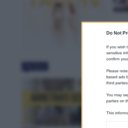
Do Not Pr
If you wish 
sensitive in
confirm your
Must Read
Please note
based ads b
third parties
You may sepa
parties on t
This informa
Participants