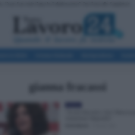
ve, Cosa Succede Dopo la Pubblicazione? Dai Ruoli alle Supplenze
voro & Diritti
Cronaca Sindacale
Giurisprudenza
Scuol
gianna fracassi
Evidenza
“Sconti Docenti e Ata? Mancia p
Aumentare Stipendio”
Otello Bianchi
-
8 Ottobre 2023