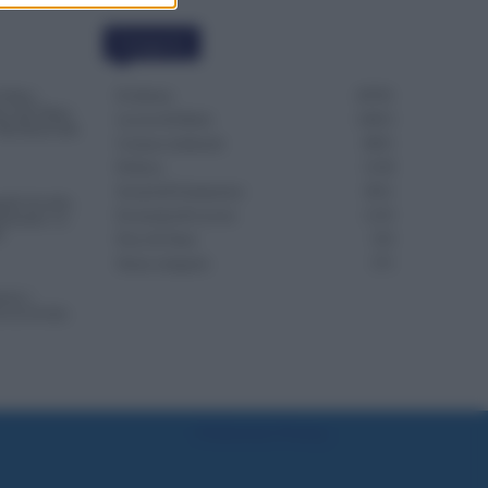
Categorie
Evidenza
20701
4 Mesi
Succede Dopo
Lavoro & Diritti
14913
Dai Ruoli alle
Cronaca sindacale
8051
Politica
5139
Scuola & Formazione
3011
nde Accolte,
Economia & Lavoro
1125
renotate. Le
S
Fisco & Tasse
533
Senza categoria
371
ono i
va la Svolta
Preferenze Privacy