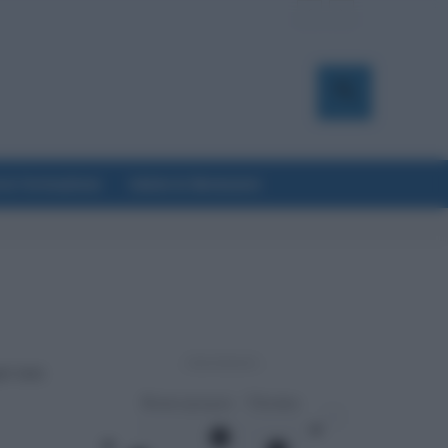
a & Formazione
Salute & Benessere
- Advertisement -
er non