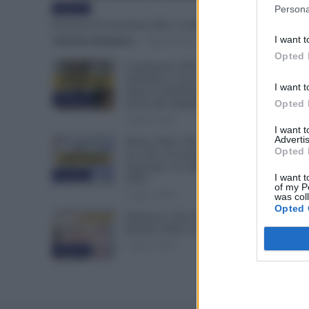
Persona
Evidenza
Posizioni Economiche ATA: 2 Anni di Arretrati
I want t
Valentina Giampietro
-
6 Agosto 2026
Opted 
Graduatorie ATA 24 Mesi
Definitive, Cosa Succede
I want t
Dopo la Pubblicazione? Dai
Evidenza
Ruoli alle Supplenze
Opted 
6 Agosto 2026
I want 
Advertis
Bonus Nido: Domande
Opted 
Accolte, in Lavorazione o
Prenotate. Le Ultime Mosse
Evidenza
I want t
INPS
of my P
6 Agosto 2026
was col
Opted 
Rimborso 730, Partono i
Bonifici INPS. Arriva la Svolta
6 Agosto 2026
Evidenza