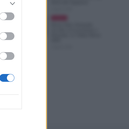
Ruoli alle Supplenze
6 Agosto 2026
Evidenza
Bonus Nido: Domande
Accolte, in Lavorazione o
Prenotate. Le Ultime Mosse
INPS
6 Agosto 2026