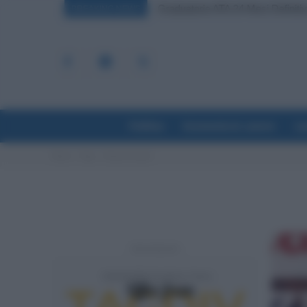
Graduatorie ATA 24 Mesi Definiti
BREAKING NEWS
Politica
Economia & Lavoro
La
Home
Tags
Gianna fracassi
- Advertisement -