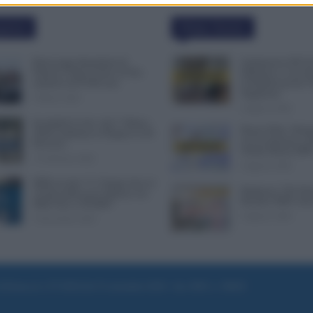
polari
Ultime Notizie
Busta paga dipendenti di
Graduatorie ATA 2
Palazzo Chigi, Il Sole 24 Ore:
Definitive, Cosa 
aumento da 9.500 euro
la Pubblicazione? 
Supplenze
9 Marzo 2022
6 Agosto 2026
Invalidità Civile: dal 1° Marzo
Bonus Nido: Doma
2026 Cambiano le Regole in 40
in Lavorazione o P
Province
Ultime Mosse INP
13 Febbraio 2026
6 Agosto 2026
INPS ricorda “C’è Tempo fino al
Rimborso 730, Part
14 Novembre per il Bonus con
Bonifici INPS. Arri
ISEE Fino a 50.000€”
6 Agosto 2026
5 Novembre 2025
e di Roma al n. 97/2020 del 25 settembre 2020 - Aut. ROC n. 39028