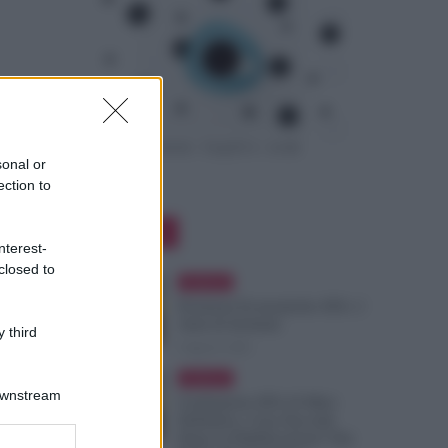
sonal or
ection to
Editor Picks
nterest-
closed to
Evidenza
Posizioni Economiche ATA: 2
Anni di Arretrati
 third
6 Agosto 2026
Evidenza
Downstream
Graduatorie ATA 24 Mesi
Definitive, Cosa Succede
Dopo la Pubblicazione? Dai