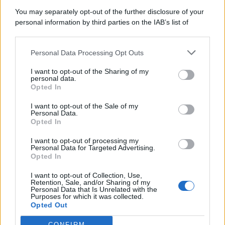
5 Agosto 2026
Evidenza
You may separately opt-out of the further disclosure of your
personal information by third parties on the IAB’s list of
downstream participants.
Categorie
Personal Data Processing Opt Outs
This information may also be disclosed by us to third parties
on the IAB’s List of Downstream Participants that may further
Evidenza
20691
I want to opt-out of the Sharing of my
disclose it to other third parties.
personal data.
Lavoro & Diritti
14907
Opted In
Cronaca sindacale
8050
Politica
5139
I want to opt-out of the Sale of my
Scuola & Formazione
3009
Personal Data.
Opted In
Economia & Lavoro
1125
Fisco & Tasse
533
I want to opt-out of processing my
Senza categoria
371
Personal Data for Targeted Advertising.
Opted In
I want to opt-out of Collection, Use,
Retention, Sale, and/or Sharing of my
TuttoLavoro24.it Testata giornalistica registrata presso il Tribunale di
Personal Data that Is Unrelated with the
Roma al n. 97/2020 del 25 settembre 2020 - Aut. ROC n. 39028
Purposes for which it was collected.
Opted Out
Editore:
Nevera Editore s.r.l.
via Tiburtina, 5 - 00185 Roma
Direttore Responsabile: Alessandra Decini
CONFIRM
redazione:
redazione@tuttolavoro24.it