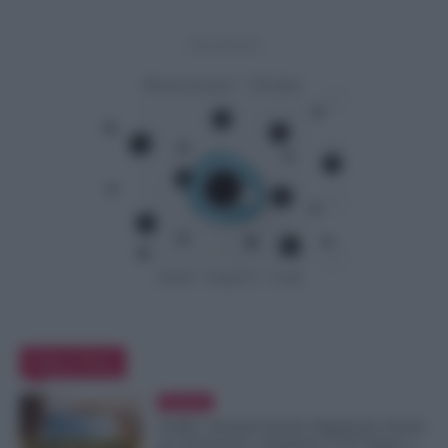
- Advertisement -
Editor Picks
Evidenza
NoiPA, Arretrati Scuola: Pagamento Anche
per Pensionati e Supplenti al 30 Giugno e