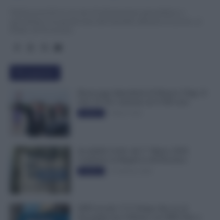
TuttoLavoro24.it è un sito di informazione giornalistica e
specialistica sui grandi temi dell’attualità attinenti al Lavoro, ai
Diritti, all’Economia.
Più popolari
Busta paga dipendenti di Palazzo Chigi, Il
Sole 24 Ore: aumento da 9.500 euro
9 Marzo 2022
Evidenza
Invalidità Civile: dal 1° Marzo 2026
Cambiano le Regole in 40 Province
13 Febbraio 2026
Evidenza
INPS ricorda “C’è Tempo fino al 14
Novembre per il Bonus con ISEE Fino a