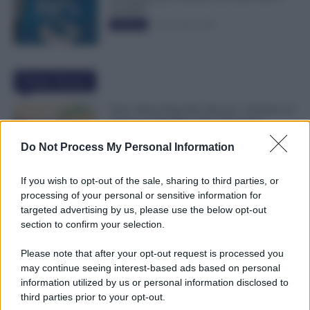
50.000€”
5 Novembre 2025
Evidenza
Ultime Notizie
Ferie, Busta Paga Più Alta per i Turnisti: ad
Agosto lo Stipendio Può Aumentare
6 Agosto 2026
Evidenza
Do Not Process My Personal Information
If you wish to opt-out of the sale, sharing to third parties, or
Bonus Figli da 1.000 Euro, INPS Avvisa:
processing of your personal or sensitive information for
Dopo il 12 Agosto Si Perde il Bonifico
targeted advertising by us, please use the below opt-out
6 Agosto 2026
Evidenza
section to confirm your selection.
Please note that after your opt-out request is processed you
may continue seeing interest-based ads based on personal
GPS 2026/28, Pubblicate le Graduatorie:
information utilized by us or personal information disclosed to
Cosa Fare e Dove Vederle [ELENCO
third parties prior to your opt-out.
PROVINCE]