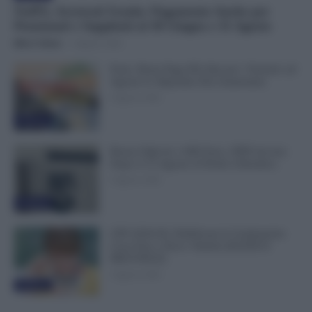
NoiPA, Arretrati Scuola: Pagamento Anche per
Pensionati e Supplenti al 30 Giugno e 31 Agosto
Mirco Telaro
-
6 Agosto 2026
Ferie, Busta Paga Più Alta per i Turnisti: ad
Agosto lo Stipendio Può Aumentare
6 Agosto 2026
Evidenza
Bonus Figli da 1.000 Euro, INPS Avvisa:
Dopo il 12 Agosto Si Perde il Bonifico
6 Agosto 2026
Evidenza
GPS 2026/28, Pubblicate le Graduatorie:
Cosa Fare e Dove Vederle [ELENCO
PROVINCE]
5 Agosto 2026
Evidenza