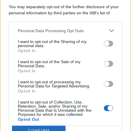
8 Agosto 2026
Evidenza
You may separately opt-out of the further disclosure of your
personal information by third parties on the IAB’s list of
downstream participants.
Categorie
Personal Data Processing Opt Outs
This information may also be disclosed by us to third parties
on the IAB’s List of Downstream Participants that may further
Evidenza
20723
I want to opt-out of the Sharing of my
disclose it to other third parties.
personal data.
Lavoro & Diritti
14928
Opted In
Cronaca sindacale
8053
Politica
5140
I want to opt-out of the Sale of my
Scuola & Formazione
3015
Personal Data.
Opted In
Economia & Lavoro
1125
Fisco & Tasse
533
I want to opt-out of processing my
Senza categoria
371
Personal Data for Targeted Advertising.
Opted In
I want to opt-out of Collection, Use,
Retention, Sale, and/or Sharing of my
TuttoLavoro24.it Testata giornalistica registrata presso il Tribunale di
Personal Data that Is Unrelated with the
Roma al n. 97/2020 del 25 settembre 2020 - Aut. ROC n. 39028
Purposes for which it was collected.
Opted Out
Editore:
Nevera Editore s.r.l.
via Tiburtina, 5 - 00185 Roma
Direttore Responsabile: Alessandra Decini
CONFIRM
redazione:
redazione@tuttolavoro24.it