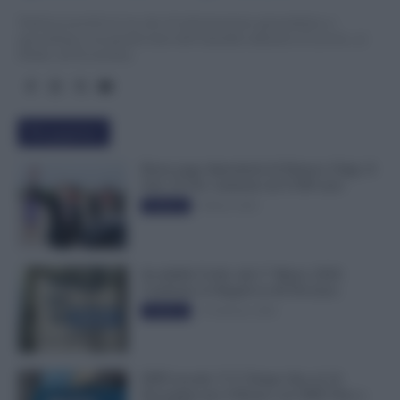
TuttoLavoro24.it è un sito di informazione giornalistica e
specialistica sui grandi temi dell’attualità attinenti al Lavoro, ai
Diritti, all’Economia.
Più popolari
Busta paga dipendenti di Palazzo Chigi, Il
Sole 24 Ore: aumento da 9.500 euro
9 Marzo 2022
Evidenza
Invalidità Civile: dal 1° Marzo 2026
Cambiano le Regole in 40 Province
13 Febbraio 2026
Evidenza
INPS ricorda “C’è Tempo fino al 14
Novembre per il Bonus con ISEE Fino a