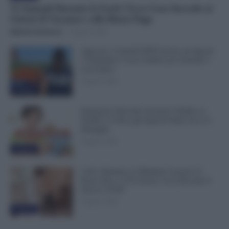
Ti Ammali Durante le Ferie? Ecco Cosa Succede ai
Giorni di Vacanza e alla Busta Paga
Michele Antenucci
-
8 Agosto 2026
Agricoli, Controlli INPS Anche ad Agosto
e Settembre: Cosa Cambia per Aziende e
Lavoratori
8 Agosto 2026
Evidenza
Emissione Speciale Arretrati Visibile su
NoiPA: Ci Sono gli Importi Netti. Ecco il
Dettaglio
8 Agosto 2026
Evidenza
Colf e Badanti, in Malattia Conservi il
Posto Fino a 270 Giorni: Cosa Prevede il
Nuovo CCNL
8 Agosto 2026
Evidenza