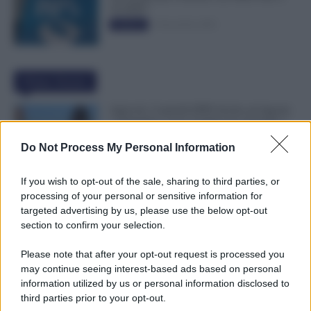
50.000€”
5 Novembre 2025
Evidenza
Ultime Notizie
Agricoli, Controlli INPS Anche ad Agosto
e Settembre: Cosa Cambia per Aziende e
Lavoratori
Do Not Process My Personal Information
8 Agosto 2026
Evidenza
If you wish to opt-out of the sale, sharing to third parties, or
Emissione Speciale Arretrati Visibile su
processing of your personal or sensitive information for
NoiPA: Ci Sono gli Importi Netti. Ecco il
targeted advertising by us, please use the below opt-out
Dettaglio
section to confirm your selection.
8 Agosto 2026
Evidenza
Please note that after your opt-out request is processed you
may continue seeing interest-based ads based on personal
Colf e Badanti, in Malattia Conservi il
information utilized by us or personal information disclosed to
Posto Fino a 270 Giorni: Cosa Prevede il
third parties prior to your opt-out.
Nuovo CCNL