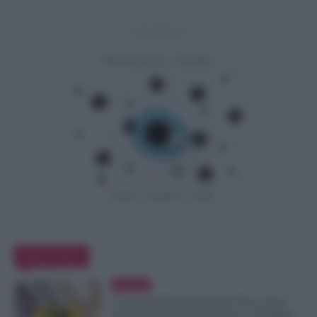
- Advertisement -
Editor Picks
Evidenza
Ti Ammali Durante le Ferie? Ecco Cosa
Succede ai Giorni di Vacanza e alla Busta