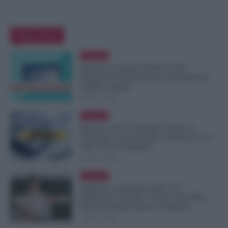
Editor Picks
Evidenza
Emissione Urgente NoiPA: 9.300
Dipendenti Interessati per gli Stipendi di
Luglio e Agosto
8 Agosto 2026
Evidenza
Pensioni 2027, Aumenta l’Età per la
Vecchiaia e Servono Più Contributi: Ecco
Tutti i Nuovi Requisiti
8 Agosto 2026
Evidenza
Supplenze, Domanda delle 150
Preferenze: Quando e Come è Possibile
Ritirare l’Istanza dopo la Scadenza
7 Agosto 2026