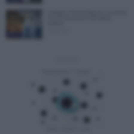
Cambiano i Turni di Notte per i Lavoratori
Over 60: Novità dal CCNL Settore
Sanitario
7 Agosto 2026
Evidenza
- Advertisement -