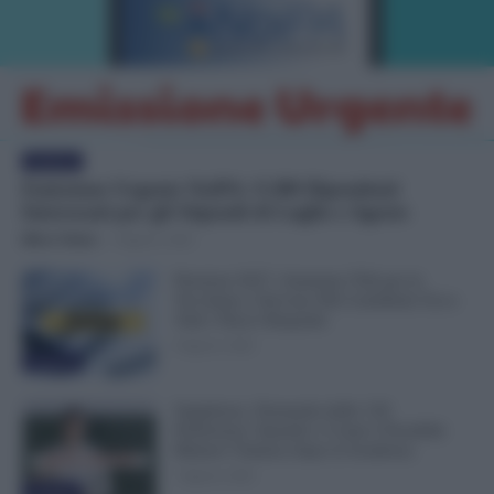
Evidenza
Emissione Urgente NoiPA: 9.300 Dipendenti
Interessati per gli Stipendi di Luglio e Agosto
Mirco Telaro
-
8 Agosto 2026
Pensioni 2027, Aumenta l’Età per la
Vecchiaia e Servono Più Contributi: Ecco
Tutti i Nuovi Requisiti
8 Agosto 2026
Evidenza
Supplenze, Domanda delle 150
Preferenze: Quando e Come è Possibile
Ritirare l’Istanza dopo la Scadenza
7 Agosto 2026
Evidenza