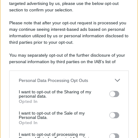
Preferenze: Quando e Come è Possibile
targeted advertising by us, please use the below opt-out
Ritirare l’Istanza dopo la Scadenza
section to confirm your selection.
7 Agosto 2026
Evidenza
Please note that after your opt-out request is processed you
may continue seeing interest-based ads based on personal
Cambiano i Turni di Notte per i Lavoratori
information utilized by us or personal information disclosed to
Over 60: Novità dal CCNL Settore
third parties prior to your opt-out.
Sanitario
7 Agosto 2026
Evidenza
You may separately opt-out of the further disclosure of your
personal information by third parties on the IAB’s list of
downstream participants.
Categorie
Personal Data Processing Opt Outs
This information may also be disclosed by us to third parties
on the IAB’s List of Downstream Participants that may further
Evidenza
20714
I want to opt-out of the Sharing of my
disclose it to other third parties.
personal data.
Lavoro & Diritti
14923
Opted In
Cronaca sindacale
8051
Politica
5140
I want to opt-out of the Sale of my
Scuola & Formazione
3013
Personal Data.
Opted In
Economia & Lavoro
1125
Fisco & Tasse
533
I want to opt-out of processing my
Senza categoria
371