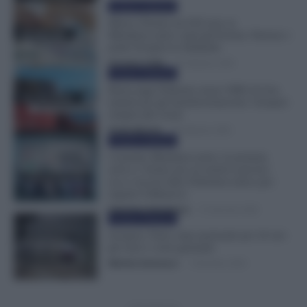
Cronaca sindacale
Misero Premio da 630 euro ai
Metalmeccanici: tanti gli Esclusi. Partono i
primi Scioperi in Stellantis
Veronica Cellai
-
27 Febbraio 2025
Cronaca sindacale
Busta paga Febbraio senza 500€ di Una
tantum per gli Autoferrotranvieri. Scioperi
sempre più vicini
Otello Bianchi
-
25 Febbraio 2025
Cronaca sindacale
Contratto Metalmeccanici, la protesta
arriva a Torino per un motivo preciso:
ecco cosa ha fatto Federmeccanica per
riaprire il Rinnovo
Valentina Giampietro
-
31 Gennaio 2025
Cronaca sindacale
Sciopero Treni, stop nazionale per 24 ore:
gli orari e corse garantite
Michele Antenucci
-
1 Dicembre 2023