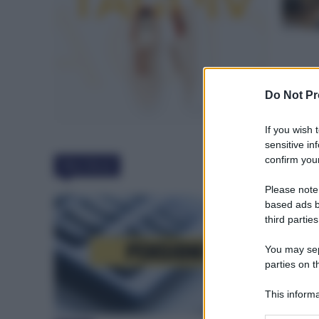
Do Not Pr
If you wish 
sensitive in
confirm your
Must Read
Please note
based ads b
third parties
You may sepa
parties on t
This informa
Participants