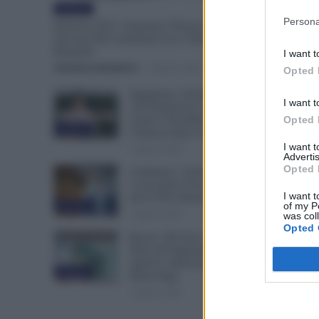
Evidenza
Persona
Pensioni 2027, Aumenta l’Età per la Vecchiaia e
Servono Più Contributi: Ecco Tutti i Nuovi
Requisiti
I want t
Valentina Giampietro
-
8 Agosto 2026
Opted 
Supplenze, Domanda delle
I want t
150 Preferenze: Quando e
Opted 
Come è Possibile Ritirare
Evidenza
l’Istanza dopo la Scadenza
I want 
7 Agosto 2026
Advertis
Opted 
Cambiano i Turni di Notte per
i Lavoratori Over 60: Novità
I want t
dal CCNL Settore Sanitario
of my P
Evidenza
7 Agosto 2026
was col
Opted 
Bonus 100 Euro, Spunta la
Data del Pagamento INPS di
Agosto: Attenzione Anche alla
Evidenza
Busta Paga
7 Agosto 2026