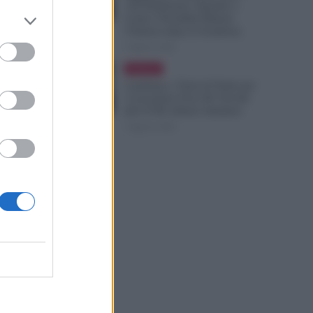
150 Preferenze: Quando e
Come è Possibile Ritirare
l’Istanza dopo la Scadenza
7 Agosto 2026
Evidenza
Cambiano i Turni di Notte per
i Lavoratori Over 60: Novità
dal CCNL Settore Sanitario
7 Agosto 2026