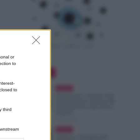
sonal or
ection to
Editor Picks
nterest-
Evidenza
closed to
Pensioni 2027, Aumenta l’Età
per la Vecchiaia e Servono Più
Contributi: Ecco Tutti i Nuovi
 third
Requisiti
8 Agosto 2026
Downstream
Evidenza
Supplenze, Domanda delle