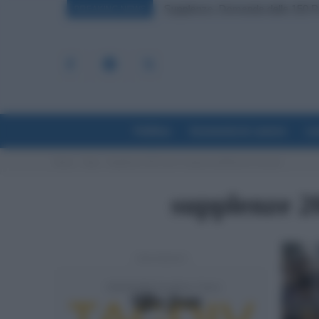
Supplenze, Domanda delle 150 Pr
BREAKING NEWS
Politica
Economia & Lavoro
La
Home
Tags
Supplenze 2022 dove vengono pubblicate le nomine
supplenze 2
- Advertisement -