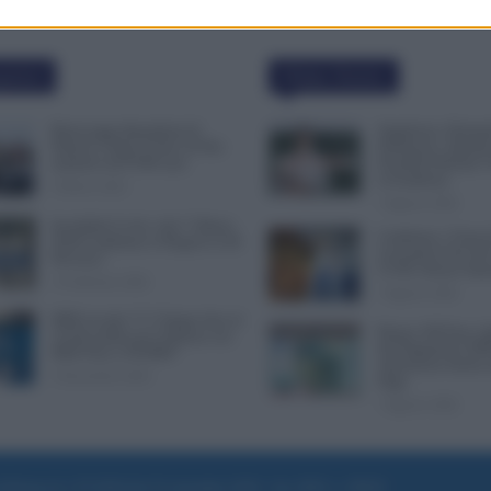
polari
Ultime Notizie
Busta paga dipendenti di
Supplenze, Domand
Palazzo Chigi, Il Sole 24 Ore:
Preferenze: Quand
aumento da 9.500 euro
Possibile Ritirare 
la Scadenza
9 Marzo 2022
7 Agosto 2026
Invalidità Civile: dal 1° Marzo
Cambiano i Turni d
2026 Cambiano le Regole in 40
Lavoratori Over 60
Province
CCNL Settore Sani
13 Febbraio 2026
7 Agosto 2026
INPS ricorda “C’è Tempo fino al
Bonus 100 Euro, S
14 Novembre per il Bonus con
del Pagamento INP
ISEE Fino a 50.000€”
Attenzione Anche a
5 Novembre 2025
Paga
7 Agosto 2026
e di Roma al n. 97/2020 del 25 settembre 2020 - Aut. ROC n. 39028