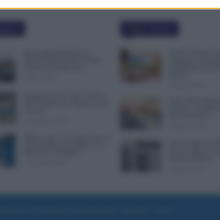
polari
Ultime Notizie
Busta paga dipendenti di
NoiPA, Arretrati Sc
Palazzo Chigi, Il Sole 24 Ore:
Pagamento Anche p
aumento da 9.500 euro
e Supplenti al 30 
Agosto
9 Marzo 2022
6 Agosto 2026
Invalidità Civile: dal 1° Marzo
Ferie, Busta Paga P
2026 Cambiano le Regole in 40
Turnisti: ad Agosto
Province
Può Aumentare
13 Febbraio 2026
6 Agosto 2026
INPS ricorda “C’è Tempo fino al
Bonus Figli da 1.0
14 Novembre per il Bonus con
Avvisa: Dopo il 12
ISEE Fino a 50.000€”
Perde il Bonifico
5 Novembre 2025
6 Agosto 2026
e di Roma al n. 97/2020 del 25 settembre 2020 - Aut. ROC n. 39028