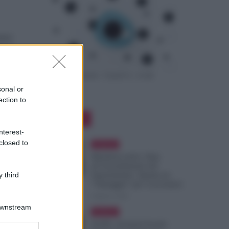
tini
tese
sonal or
ection to
Editor Picks
nterest-
closed to
Evidenza
Metalmeccanici, Stop
all’Assorbimento del
 third
Superminimo. Spunta un
“Vantaggio” per i Lavoratori
6 Agosto 2026
Downstream
Evidenza
NoiPA, Arretrati Scuola: