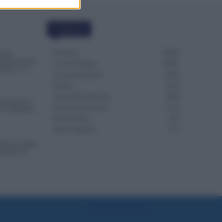
Categorie
Evidenza
20692
uola:
er Pensionati
Lavoro & Diritti
14907
Giugno e 31
Cronaca sindacale
8050
Politica
5139
Scuola & Formazione
3009
iù Alta per i
Economia & Lavoro
1125
 lo Stipendio
Fisco & Tasse
533
Senza categoria
371
00 Euro, INPS
 Agosto Si
Preferenze Privacy