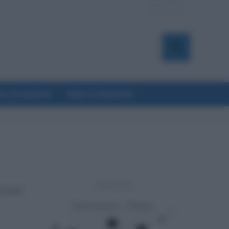
a & Formazione
Salute & Benessere
- Advertisement -
 usciti