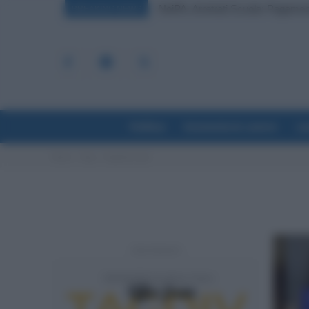
NoiPA, Arretrati Scuola: Pagamen
BREAKING NEWS
Politica
Economia & Lavoro
La
Home
Tags
Supplenze gae
- Advertisement -