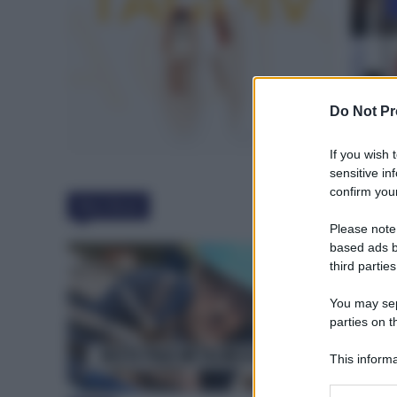
Do Not Pr
If you wish 
sensitive in
confirm your
Must Read
Please note
based ads b
third parties
You may sepa
parties on t
This informa
Participants