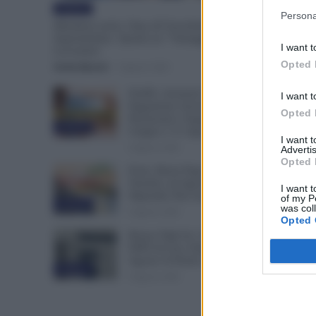
Evidenza
Persona
Metalmeccanici, Stop all’Assorbimento del
Superminimo. Spunta un “Vantaggio” per i
I want t
Lavoratori
Opted 
Otello Bianchi
-
6 Agosto 2026
NoiPA, Arretrati Scuola:
I want t
Pagamento Anche per
Opted 
Pensionati e Supplenti al 30
Evidenza
Giugno e 31 Agosto
I want 
6 Agosto 2026
Advertis
Opted 
Ferie, Busta Paga Più Alta per i
Turnisti: ad Agosto lo
I want t
Stipendio Può Aumentare
of my P
Evidenza
was col
6 Agosto 2026
Opted 
Bonus Figli da 1.000 Euro,
INPS Avvisa: Dopo il 12
Agosto Si Perde il Bonifico
Evidenza
6 Agosto 2026