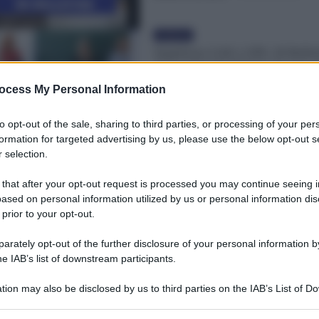
Evidenza
Supplenze GAE e GPS: 28 Bollet
disponibili [ELENCO]. Novità at
dal 2 settembre
ocess My Personal Information
Valentina Giampietro
-
1 Settembre 2024
to opt-out of the sale, sharing to third parties, or processing of your per
formation for targeted advertising by us, please use the below opt-out s
 selection.
 that after your opt-out request is processed you may continue seeing i
ased on personal information utilized by us or personal information dis
 prior to your opt-out.
rately opt-out of the further disclosure of your personal information by
he IAB’s list of downstream participants.
tion may also be disclosed by us to third parties on the IAB’s List of 
 that may further disclose it to other third parties.