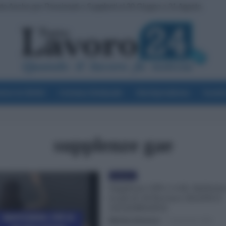
to Anche per Pensionati e Supplenti al 30 Giugno e 31 Agosto
voro & Diritti
Cronaca Sindacale
Giurisprudenza
Scuol
supplenze gae
Evidenza
Supplenze GPS e GAE: Bollettini
in più di 30 Province [ELENCO
AGGIORNATO]
Michele Antenucci
-
4 Settembre 2024