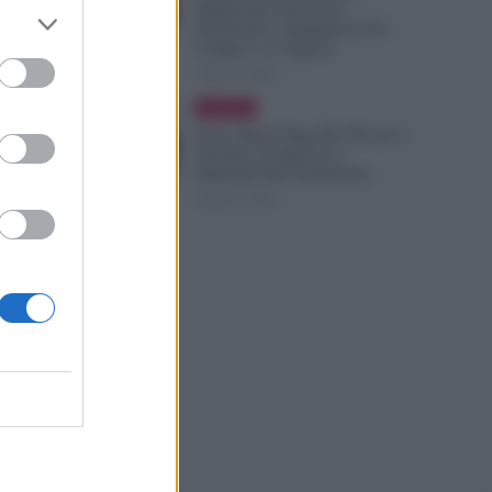
Pagamento Anche per
Pensionati e Supplenti al 30
Giugno e 31 Agosto
6 Agosto 2026
Evidenza
Ferie, Busta Paga Più Alta per i
Turnisti: ad Agosto lo
Stipendio Può Aumentare
6 Agosto 2026