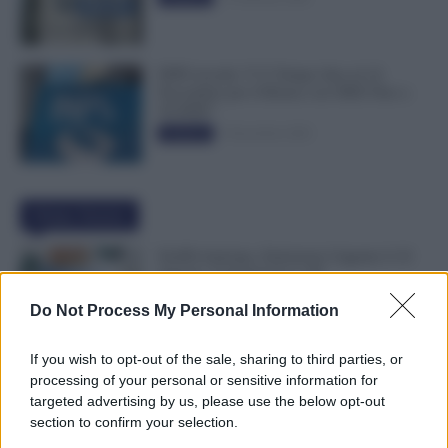
INPS ricorda “C’è Tempo fino al 14
Novembre per il Bonus con ISEE Fino a
50.000€”
5 Novembre 2025
Evidenza
Ultime Notizie
NoiPA Anticipa, Emissione Urgente il 10
Agosto. Comunicato n. 68
7 Agosto 2026
Evidenza
Do Not Process My Personal Information
If you wish to opt-out of the sale, sharing to third parties, or
Posizioni Economiche ATA: 2 Anni di
processing of your personal or sensitive information for
Arretrati
targeted advertising by us, please use the below opt-out
6 Agosto 2026
Evidenza
section to confirm your selection.