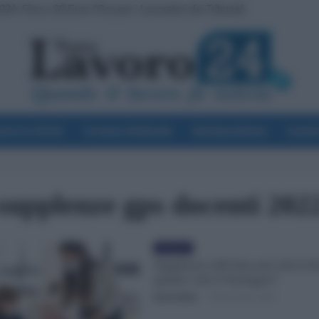
024: Fino a 30 Euro l’Ora per i Lavoratori dei Tribunali
voro & Diritti
Cronaca Sindacale
Giurisprudenza
Scuol
supplenze gps docenti 202
Evidenza
Supplenze GPS Docenti 2022/20
quanto vale il Sostegno?
Erica Zamò
-
18 Novembre 2022