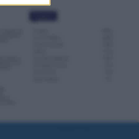
Categorie
Evidenza
20695
 Arretrati dal
o l’Ora per i
Lavoro & Diritti
14909
bunali
Cronaca sindacale
8050
Politica
5139
Accettato il
Scuola & Formazione
3010
irare le 150
Economia & Lavoro
1125
erché è
Fisco & Tasse
533
Senza categoria
371
top
el
nta un
Lavoratori
Preferenze Privacy