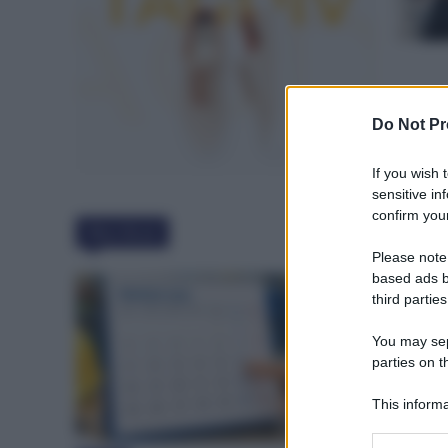
Do Not Pr
If you wish 
sensitive in
confirm your
Must Read
Please note
based ads b
third parties
You may sepa
parties on t
This informa
Participants