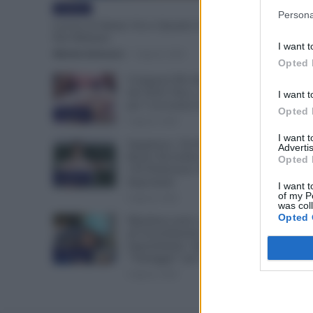
Evidenza
Persona
Lavoro di Sabato: Ecco Quando il Dipendente
Può Rifiutare
I want t
Michele Antenucci
-
6 Agosto 2026
Opted 
Compensi Più Alti e Arretrati
dal 2024: Fino a 30 Euro l’Ora
I want t
per i Lavoratori dei Tribunali
Opted 
Evidenza
6 Agosto 2026
I want 
Supplenze, Chi Ha Accettato il
Advertis
Ruolo Dovrebbe Ritirare le
Opted 
150 Preferenze: Ecco Perché è
Evidenza
Importante
I want t
of my P
6 Agosto 2026
was col
Opted 
Metalmeccanici, Stop
all’Assorbimento del
Superminimo. Spunta un
Evidenza
“Vantaggio” per i Lavoratori
6 Agosto 2026