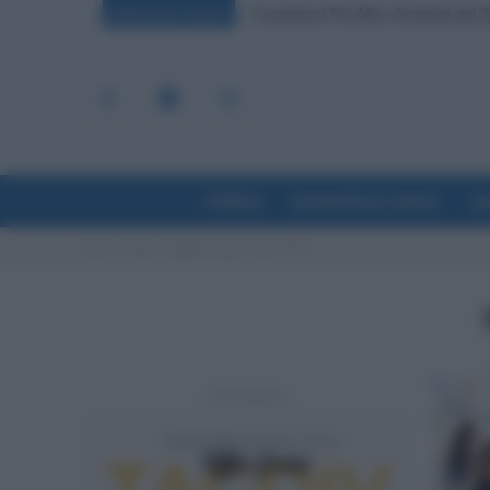
Compensi Più Alti e Arretrati dal 2
BREAKING NEWS
Politica
Economia & Lavoro
La
Home
Tags
Supplenze gps docenti 2022
- Advertisement -