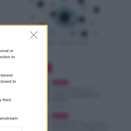
sonal or
ection to
Editor Picks
nterest-
closed to
Evidenza
Lavoro di Sabato: Ecco
Quando il Dipendente Può
 third
Rifiutare
6 Agosto 2026
Evidenza
Downstream
Compensi Più Alti e Arretrati
dal 2024: Fino a 30 Euro l’Ora