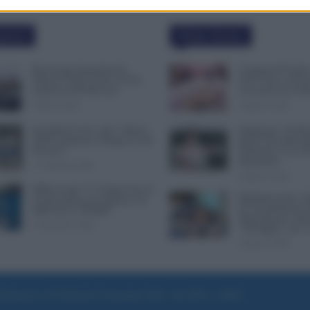
polari
Ultime Notizie
Busta paga dipendenti di
Compensi Più Alti e
Palazzo Chigi, Il Sole 24 Ore:
2024: Fino a 30 Eur
aumento da 9.500 euro
Lavoratori dei Tri
9 Marzo 2022
6 Agosto 2026
Invalidità Civile: dal 1° Marzo
Supplenze, Chi Ha 
2026 Cambiano le Regole in 40
Ruolo Dovrebbe Rit
Province
Preferenze: Ecco P
Importante
13 Febbraio 2026
6 Agosto 2026
INPS ricorda “C’è Tempo fino al
Metalmeccanici, S
14 Novembre per il Bonus con
all’Assorbimento d
ISEE Fino a 50.000€”
Superminimo. Spu
5 Novembre 2025
“Vantaggio” per i 
6 Agosto 2026
e di Roma al n. 97/2020 del 25 settembre 2020 - Aut. ROC n. 39028