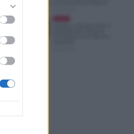
per i Lavoratori dei Tribunali
6 Agosto 2026
Evidenza
Supplenze, Chi Ha Accettato il
Ruolo Dovrebbe Ritirare le
150 Preferenze: Ecco Perché è
Importante
6 Agosto 2026