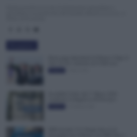
TuttoLavoro24.it è un sito di informazione giornalistica e
specialistica sui grandi temi dell’attualità attinenti al Lavoro, ai
Diritti, all’Economia.
Più popolari
Busta paga dipendenti di Palazzo Chigi, Il
Sole 24 Ore: aumento da 9.500 euro
9 Marzo 2022
Evidenza
Invalidità Civile: dal 1° Marzo 2026
Cambiano le Regole in 40 Province
13 Febbraio 2026
Evidenza
INPS ricorda “C’è Tempo fino al 14
Novembre per il Bonus con ISEE Fino a