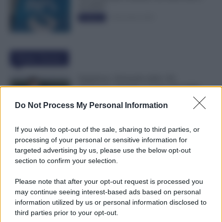
50.000€”
5 Novembre 2025
Evidenza
Ultime Notizie
Supplenze, Domanda delle 150
Preferenze: Quando e Come è Possibile
Ritirare l’Istanza dopo la Scadenza
Do Not Process My Personal Information
7 Agosto 2026
Evidenza
If you wish to opt-out of the sale, sharing to third parties, or
Cambiano i Turni di Notte per i Lavoratori
processing of your personal or sensitive information for
Over 60: Novità dal CCNL Settore
targeted advertising by us, please use the below opt-out
Sanitario
section to confirm your selection.
7 Agosto 2026
Evidenza
Please note that after your opt-out request is processed you
may continue seeing interest-based ads based on personal
Bonus 100 Euro, Spunta la Data del
information utilized by us or personal information disclosed to
Pagamento INPS di Agosto: Attenzione
third parties prior to your opt-out.
Anche alla Busta Paga