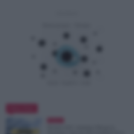
- Advertisement -
Editor Picks
Evidenza
Pensioni 2027, Aumenta l’Età per la
Vecchiaia e Servono Più Contributi: Ecco