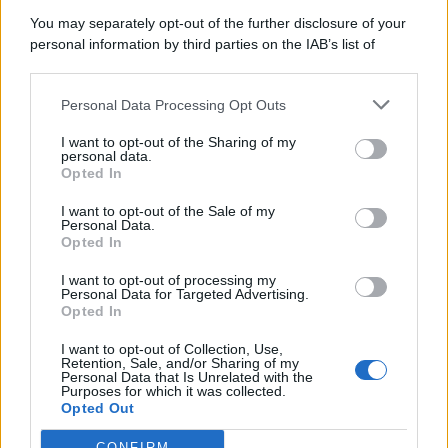
7 Agosto 2026
Evidenza
You may separately opt-out of the further disclosure of your
personal information by third parties on the IAB’s list of
downstream participants.
Categorie
Personal Data Processing Opt Outs
This information may also be disclosed by us to third parties
on the IAB’s List of Downstream Participants that may further
Evidenza
20713
I want to opt-out of the Sharing of my
disclose it to other third parties.
personal data.
Lavoro & Diritti
14922
Opted In
Cronaca sindacale
8051
Politica
5140
I want to opt-out of the Sale of my
Scuola & Formazione
3013
Personal Data.
Opted In
Economia & Lavoro
1125
Fisco & Tasse
533
I want to opt-out of processing my
Senza categoria
371
Personal Data for Targeted Advertising.
Opted In
I want to opt-out of Collection, Use,
Retention, Sale, and/or Sharing of my
TuttoLavoro24.it Testata giornalistica registrata presso il Tribunale di
Personal Data that Is Unrelated with the
Roma al n. 97/2020 del 25 settembre 2020 - Aut. ROC n. 39028
Purposes for which it was collected.
Opted Out
Editore:
Nevera Editore s.r.l.
via Tiburtina, 5 - 00185 Roma
Direttore Responsabile: Alessandra Decini
CONFIRM
redazione:
redazione@tuttolavoro24.it