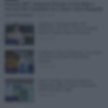
Pensioni 2027, Aumenta l’Età per la Vecchiaia e
Servono Più Contributi: Ecco Tutti i Nuovi Requisiti
Valentina Giampietro
-
8 Agosto 2026
Supplenze, Domanda delle 150
Preferenze: Quando e Come è Possibile
Ritirare l’Istanza dopo la Scadenza
7 Agosto 2026
Evidenza
Cambiano i Turni di Notte per i Lavoratori
Over 60: Novità dal CCNL Settore
Sanitario
7 Agosto 2026
Evidenza
Bonus 100 Euro, Spunta la Data del
Pagamento INPS di Agosto: Attenzione
Anche alla Busta Paga
7 Agosto 2026
Evidenza