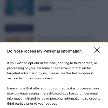
50.000€”
5 Novembre 2025
Evidenza
Ultime Notizie
Assegno di Inclusione, Ferragosto Fa
Slittare la Ricarica? Le Indicazioni INPS
8 Agosto 2026
Evidenza
Do Not Process My Personal Information
If you wish to opt-out of the sale, sharing to third parties, or
Metalmeccanici, Firmato Nuovo CCNL:
processing of your personal or sensitive information for
Con 200€ di Aumento Più di 5.000€ di
targeted advertising by us, please use the below opt-out
Montante Salariale
section to confirm your selection.
8 Agosto 2026
Cronaca sindacale
Please note that after your opt-out request is processed you
may continue seeing interest-based ads based on personal
Trasporti Fermi, Scaffali Vuoti e Ritardi
information utilized by us or personal information disclosed to
nelle Consegne: Sciopero degli Autisti
third parties prior to your opt-out.
8 Agosto 2026
Cronaca sindacale