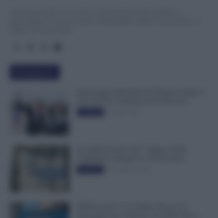
TuttoLavoro24.it è un sito di informazione giornalistica e
specialistica sui grandi temi dell’attualità attinenti al Lavoro, ai
Diritti, all’Economia.
Più popolari
Busta paga dipendenti di Palazzo Chigi, Il
Sole 24 Ore: aumento da 9.500 euro
9 Marzo 2022
Evidenza
Invalidità Civile: dal 1° Marzo 2026
Cambiano le Regole in 40 Province
13 Febbraio 2026
Evidenza
INPS ricorda “C’è Tempo fino al 14
Novembre per il Bonus con ISEE Fino a