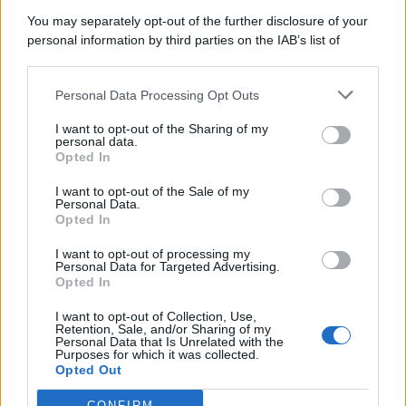
You may separately opt-out of the further disclosure of your
personal information by third parties on the IAB’s list of
downstream participants.
Categorie
Personal Data Processing Opt Outs
This information may also be disclosed by us to third parties
on the IAB’s List of Downstream Participants that may further
Evidenza
20718
I want to opt-out of the Sharing of my
disclose it to other third parties.
personal data.
Lavoro & Diritti
14924
Opted In
Cronaca sindacale
8053
Politica
5140
I want to opt-out of the Sale of my
Scuola & Formazione
3014
Personal Data.
Opted In
Economia & Lavoro
1125
Fisco & Tasse
533
I want to opt-out of processing my
Senza categoria
371
Personal Data for Targeted Advertising.
Opted In
I want to opt-out of Collection, Use,
Retention, Sale, and/or Sharing of my
TuttoLavoro24.it Testata giornalistica registrata presso il Tribunale di
Personal Data that Is Unrelated with the
Roma al n. 97/2020 del 25 settembre 2020 - Aut. ROC n. 39028
Purposes for which it was collected.
Opted Out
Editore:
Nevera Editore s.r.l.
via Tiburtina, 5 - 00185 Roma
Direttore Responsabile: Alessandra Decini
CONFIRM
redazione:
redazione@tuttolavoro24.it