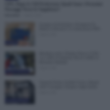
GPS, Dopo le 150 Preferenze Quali Sono i Prossimi
Passaggi Verso le Supplenze?
Erica Zamò
-
8 Agosto 2026
Assegno di Inclusione, Ferragosto Fa
Slittare la Ricarica? Le Indicazioni INPS
8 Agosto 2026
Evidenza
Metalmeccanici, Firmato Nuovo CCNL:
Con 200€ di Aumento Più di 5.000€ di
Montante Salariale
8 Agosto 2026
Cronaca sindacale
Trasporti Fermi, Scaffali Vuoti e Ritardi
nelle Consegne: Sciopero degli Autisti
8 Agosto 2026
Cronaca sindacale