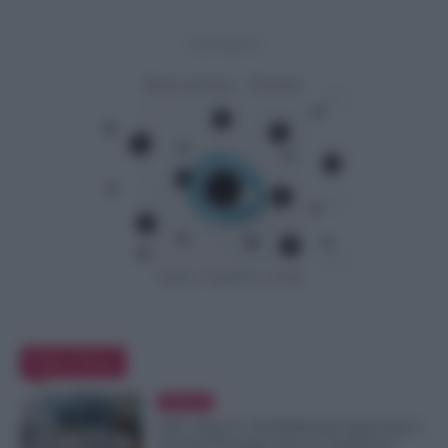
- Advertisement -
Editor Picks
Evidenza
GPS, Dopo le 150 Preferenze Quali Sono i
Prossimi Passaggi Verso le Supplenze?